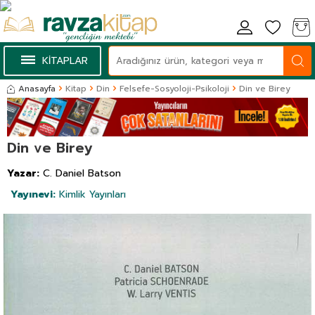
KİTAPLAR
Anasayfa
Kitap
Din
Felsefe-Sosyoloji-Psikoloji
Din ve Birey
Din ve Birey
Yazar:
C. Daniel Batson
Yayınevi:
Kimlik Yayınları