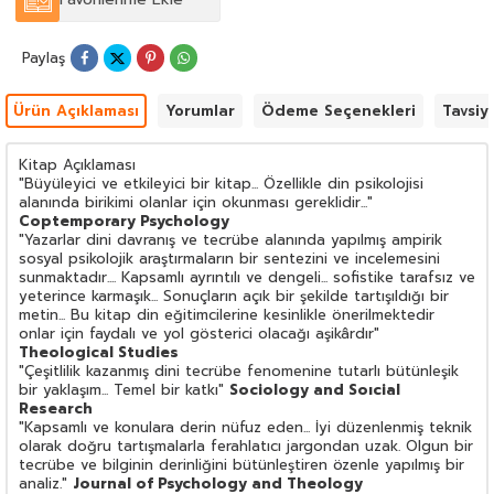
Paylaş
Ürün Açıklaması
Yorumlar
Ödeme Seçenekleri
Tavsiy
Kitap Açıklaması
"Büyüleyici ve etkileyici bir kitap... Özellikle din psikolojisi
alanında birikimi olanlar için okunması gereklidir..."
Coptemporary Psychology
"Yazarlar dini davranış ve tecrübe alanında yapılmış ampirik
sosyal psikolojik araştırmaların bir sentezini ve incelemesini
sunmaktadır.... Kapsamlı ayrıntılı ve dengeli... sofistike tarafsız ve
yeterince karmaşık... Sonuçların açık bir şekilde tartışıldığı bir
metin... Bu kitap din eğitimcilerine kesinlikle önerilmektedir
onlar için faydalı ve yol gösterici olacağı aşikârdır"
Theological Studies
"Çeşitlilik kazanmış dini tecrübe fenomenine tutarlı bütünleşik
bir yaklaşım... Temel bir katkı"
Sociology and Soıcial
Research
"Kapsamlı ve konulara derin nüfuz eden... İyi düzenlenmiş teknik
olarak doğru tartışmalarla ferahlatıcı jargondan uzak. Olgun bir
tecrübe ve bilginin derinliğini bütünleştiren özenle yapılmış bir
analiz."
Journal of Psychology and Theology