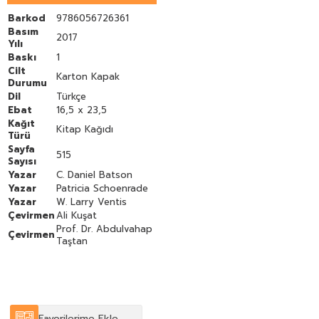
tecrübe ve bilginin derinliğini bütünleştiren özenle yapılmış bir
analiz."
Journal of Psychology and Theology
Barkod
9786056726361
"Konulara derinlemesine nüfuz eden bu yararlı çalışma din ruh
Basım
2017
sağlığı ve gruplar arası ilişkilerle ilgilenen sosyologlar için
Yılı
değerli olmalı. Dinin çok boyutlu doğasının ayrıntılı ve dikkatli
Baskı
1
bir analizi...."
- American Journal of Sociology
Cilt
Karton Kapak
Durumu
Dil
Türkçe
Ebat
16,5 x 23,5
Kağıt
Kitap Kağıdı
Türü
Sayfa
515
Sayısı
Yazar
C. Daniel Batson
Yazar
Patricia Schoenrade
Yazar
W. Larry Ventis
Çevirmen
Ali Kuşat
Prof. Dr. Abdulvahap
Çevirmen
Taştan
Favorilerime Ekle