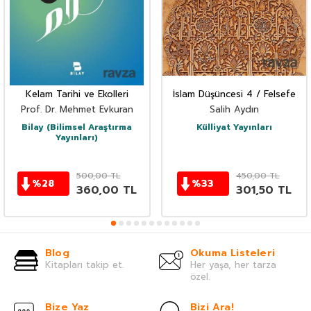
Kelam Tarihi ve Ekolleri
İslam Düşüncesi 4 / Felsefe
Prof. Dr. Mehmet Evkuran
Salih Aydın
Bilay (Bilimsel Araştırma
Külliyat Yayınları
Yayınları)
500,00
TL
450,00
TL
%
28
%
33
360,00
TL
301,50
TL
Blog
Okuma Listeleri
Kitapları takip et.
Her yaşa, her tarza
özel.
Bize Yaz
Bizi Ara!