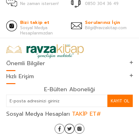
Ne zaman istersen!
0850 304 36 49
Bizi takip et
Sorularınız İçin
Sosyal Medya
Bilgi@ravzakitap.com
Hesaplarımızdan
Önemli Bilgiler
Hızlı Erişim
E-Bülten Aboneliği
KAYIT OL
Sosyal Medya Hesapları
TAKİP ET#