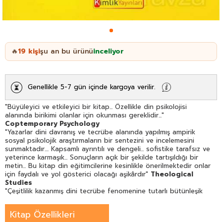
19
kişi
şu an bu ürünü
inceliyor
🔥
Genellikle 5-7 gün içinde kargoya verilir.
"Büyüleyici ve etkileyici bir kitap... Özellikle din psikolojisi
alanında birikimi olanlar için okunması gereklidir..."
Coptemporary Psychology
"Yazarlar dini davranış ve tecrübe alanında yapılmış ampirik
sosyal psikolojik araştırmaların bir sentezini ve incelemesini
sunmaktadır.... Kapsamlı ayrıntılı ve dengeli... sofistike tarafsız ve
yeterince karmaşık... Sonuçların açık bir şekilde tartışıldığı bir
metin... Bu kitap din eğitimcilerine kesinlikle önerilmektedir onlar
için faydalı ve yol gösterici olacağı aşikârdır"
Theological
Studies
"Çeşitlilik kazanmış dini tecrübe fenomenine tutarlı bütünleşik
bir yaklaşım... Temel bir katkı"
Sociology and Soıcial Research
"Kapsamlı ve konulara derin nüfuz eden... İyi düzenlenmiş teknik
Kitap Özellikleri
olarak doğru tartışmalarla ferahlatıcı jargondan uzak. Olgun bir