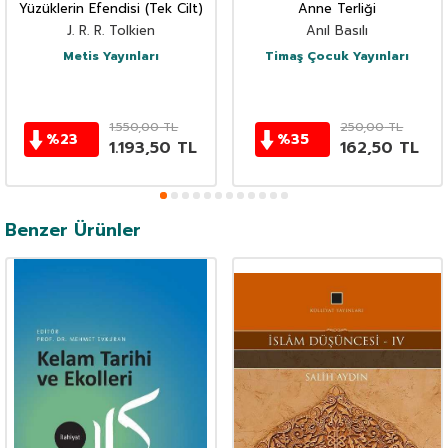
Yüzüklerin Efendisi (Tek Cilt)
Anne Terliği
J. R. R. Tolkien
Anıl Basılı
Metis Yayınları
Timaş Çocuk Yayınları
1.550,00
TL
250,00
TL
%
23
%
35
1.193,50
TL
162,50
TL
Benzer Ürünler