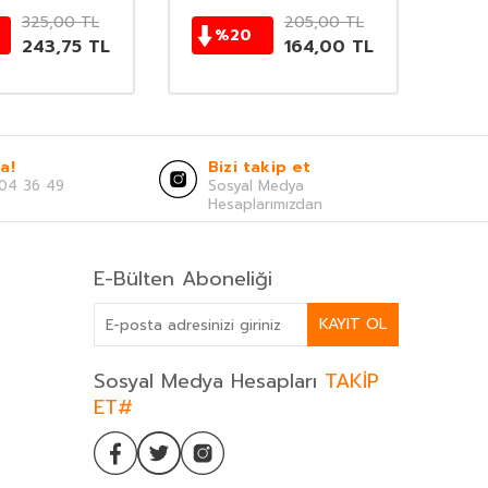
325,00
TL
205,00
TL
%
20
243,75
TL
164,00
TL
a!
Bizi takip et
04 36 49
Sosyal Medya
Hesaplarımızdan
E-Bülten Aboneliği
KAYIT OL
Sosyal Medya Hesapları
TAKİP
ET#