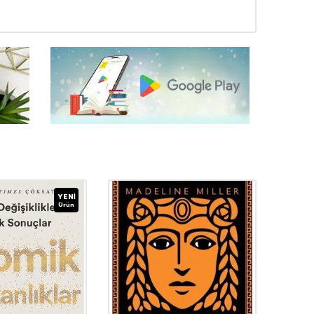
YENI
Ürün