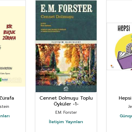
Zürafa
Cennet Dolmuşu Toplu
Hepsi
Öyküler -1-
rstein
J
E.M. Forster
nları
Günışı
İletişim Yayınları