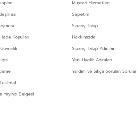
apları
Müşteri Hizmetleri
zleşmesi
Sepetim
leşmesi
Sipariş Takip
 İade Koşulları
Hakkımızda
e Güvenlik
Sipariş Takip Adımları
gisi
Yeni Üyelik Adımları
Ödeme
Yardım ve Sıkça Sorulan Sorular
Teslimat
sı Yayıncı Belgesi