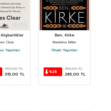
Alışkanlıklar
Ben, Kirke
mes Clear
Madeline Miller
s Yayınları
İthaki Yayınları
D
450,00
TL
380,00
TL
%
25
315,00
TL
285,00
TL