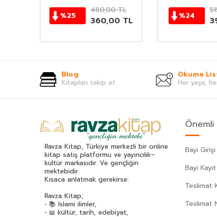
TL
480,00
TL
51
%
25
%
24
TL
360,00
TL
3
Blog
Okuma Lis
Kitapları takip et.
Her yaşa, he
Önemli 
Ravza Kitap, Türkiye merkezli bir online
Bayi Girişi
kitap satış platformu ve yayıncılık–
kültür markasıdır. Ve gençliğin
Bayi Kayıt
mektebidir.
Kısaca anlatmak gerekirse:
Teslimat K
Ravza Kitap;
Teslimat 
• 📚 İslami ilimler,
• 📖 kültür, tarih, edebiyat,