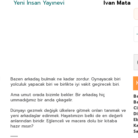
Yeni İnsan Yayınevi
Ivan Mata
Bazen arkadaş bulmak ne kadar zordur. Oynayacak biri
yolculuk yapacak biri ve birlikte iyi vakit geçirecek biri.
Ama umut orada bizimle bekler. Bir arkadaş hiç
B
ummadığımız bir anda çıkagelir.
Ba
C
Dünyayı gezmek değişik ülkelere gitmek onları tanımak ve
Di
yeni arkadaşlar edinmek. Hayatımızın belki de en değerli
E
anlarından biridir. Eğlenceli ve macera dolu bir kitaba
Ka
hazır mısın?
Sa
''''''''