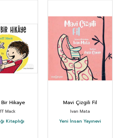
 Bir Hikaye
Mavi Çizgili Fil
eff Mack
Ivan Mata
ğı Kitaplığı
Yeni İnsan Yayınevi
Y