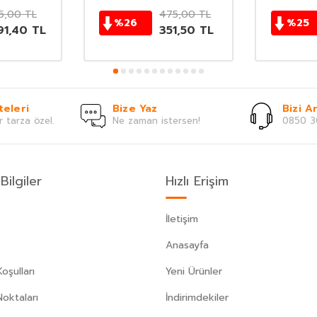
5,00
TL
475,00
TL
%
26
%
25
91,40
TL
351,50
TL
teleri
Bize Yaz
Bizi Ar
r tarza özel.
Ne zaman istersen!
0850 3
Bilgiler
Hızlı Erişim
İletişim
Anasayfa
oşulları
Yeni Ürünler
Noktaları
İndirimdekiler