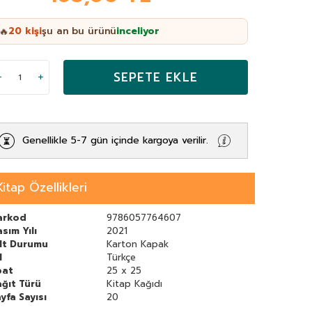
20
kişi
şu an bu ürünü
inceliyor
🔥
SEPETE EKLE
Genellikle 5-7 gün içinde kargoya verilir.
Kitap Özellikleri
arkod
9786057764607
sım Yılı
2021
ilt Durumu
Karton Kapak
l
Türkçe
bat
25 x 25
ğıt Türü
Kitap Kağıdı
yfa Sayısı
20