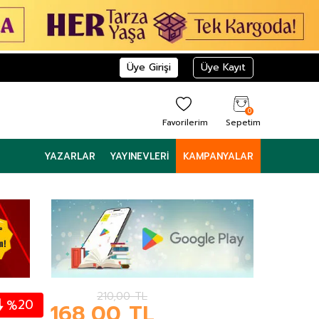
Üye Girişi
Üye Kayıt
0
Favorilerim
Sepetim
YAZARLAR
YAYINEVLERI
KAMPANYALAR
210,00
TL
20
%
168,00
TL