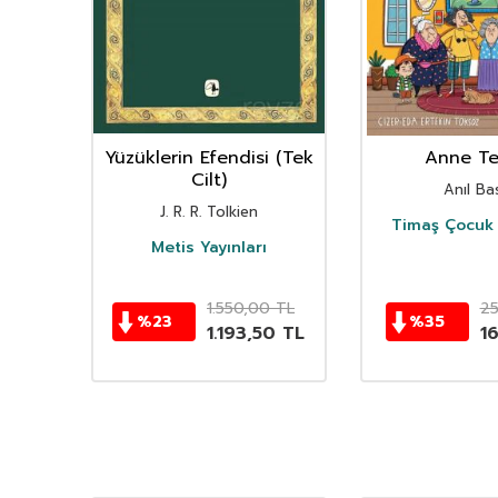
nın
Yüzüklerin Efendisi (Tek
Anne Ter
istan
Cilt)
Anıl Bas
i
J. R. R. Tolkien
Timaş Çocuk 
i
Metis Yayınları
TL
1.550,00
TL
2
%
23
%
35
TL
1.193,50
TL
1