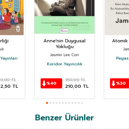
liği
Anne'nin Duygusal
Atomik 
Yokluğu
ılı
Ja
Jasmin Lee Cori
Yayınları
Pegasu
Koridor Yayıncılık
50,00
TL
350,00
TL
%
40
%
30
62,50
TL
210,00
TL
Benzer Ürünler