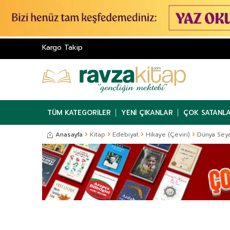
Kargo Takip
TÜM KATEGORILER
YENI ÇIKANLAR
ÇOK SATANL
Anasayfa
Kitap
Edebiyat
Hikaye (Çeviri)
Dünya Seya