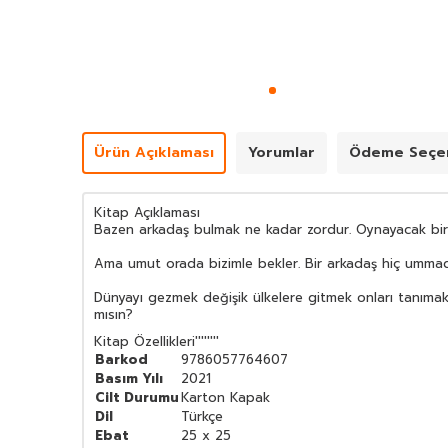
Ürün Açıklaması
Yorumlar
Ödeme Seçen
Kitap Açıklaması
Bazen arkadaş bulmak ne kadar zordur. Oynayacak biri yo
Ama umut orada bizimle bekler. Bir arkadaş hiç ummadı
Dünyayı gezmek değişik ülkelere gitmek onları tanımak 
mısın?
Kitap Özellikleri
''''''''
Barkod
9786057764607
Basım Yılı
2021
Cilt Durumu
Karton Kapak
Dil
Türkçe
Ebat
25 x 25