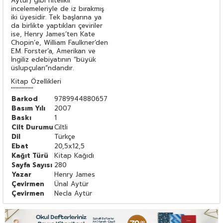
Aytür) gibi nitelikli
incelemeleriyle de iz bırakmış
iki üyesidir. Tek başlarına ya
da birlikte yaptıkları çeviriler
ise, Henry James’ten Kate
Chopin’e, William Faulkner’den
E.M. Forster’a, Amerikan ve
İngiliz edebiyatının “büyük
üslupçuları”ndandır.
Kitap Özellikleri
'''''''''''''''
Barkod
9789944880657
Basım Yılı
2007
Baskı
1
Cilt Durumu
Ciltli
Dil
Türkçe
Ebat
20,5x12,5
Kağıt Türü
Kitap Kağıdı
Sayfa Sayısı
280
Yazar
Henry James
Çevirmen
Ünal Aytür
Çevirmen
Necla Aytür