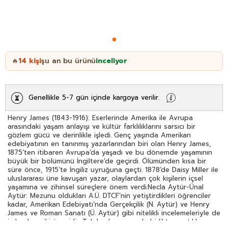
14
kişi
şu an bu ürünü
inceliyor
🔥
Genellikle 5-7 gün içinde kargoya verilir.
Henry James (1843-1916): Eserlerinde Amerika ile Avrupa
arasındaki yaşam anlayışı ve kültür farklılıklarını sarsıcı bir
gözlem gücü ve derinlikle işledi. Genç yaşında Amerikan
edebiyatının en tanınmış yazarlarından biri olan Henry James,
1875’ten itibaren Avrupa’da yaşadı ve bu dönemde yaşamının
büyük bir bölümünü İngiltere’de geçirdi. Ölümünden kısa bir
süre önce, 1915’te İngiliz uyruğuna geçti. 1878’de Daisy Miller ile
uluslararası üne kavuşan yazar, olaylardan çok kişilerin içsel
yaşamına ve zihinsel süreçlere önem verdi.Necla Aytür-Ünal
Aytür: Mezunu oldukları A.Ü. DTCF’nin yetiştirdikleri öğrenciler
kadar, Amerikan Edebiyatı’nda Gerçekçilik (N. Aytür) ve Henry
James ve Roman Sanatı (Ü. Aytür) gibi nitelikli incelemeleriyle de
iz bırakmış iki üyesidir. Tek başlarına ya da birlikte yaptıkları