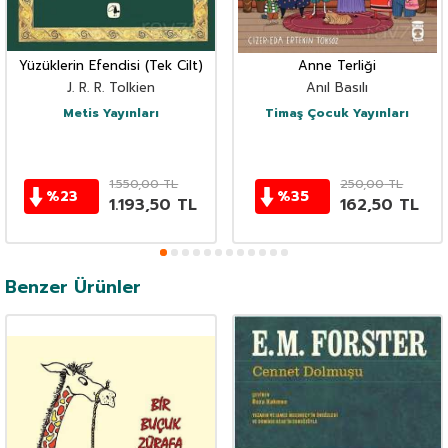
Yüzüklerin Efendisi (Tek Cilt)
Anne Terliği
J. R. R. Tolkien
Anıl Basılı
Metis Yayınları
Timaş Çocuk Yayınları
1.550,00
TL
250,00
TL
%
23
%
35
1.193,50
TL
162,50
TL
Benzer Ürünler