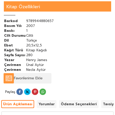
çeviriler ise, Henry James’ten Kate Chopin’e, William
Faulkner’den E.M. Forster’a, Amerikan ve İngiliz edebiyatının
Kitap Özellikleri
“büyük üslupçuları”ndandır.
'''''''''''''''
Barkod
9789944880657
Basım Yılı
2007
Baskı
1
Cilt Durumu
Ciltli
Dil
Türkçe
Ebat
20,5x12,5
Kağıt Türü
Kitap Kağıdı
Sayfa Sayısı
280
Yazar
Henry James
Çevirmen
Ünal Aytür
Çevirmen
Necla Aytür
Favorilerime Ekle
Paylaş
Ürün Açıklaması
Yorumlar
Ödeme Seçenekleri
Tavsiy