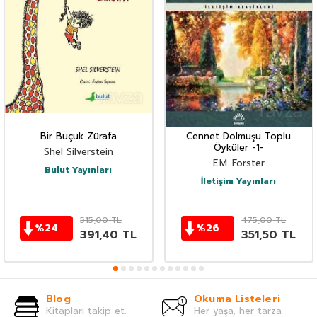
Bir Buçuk Zürafa
Cennet Dolmuşu Toplu
Öyküler -1-
Shel Silverstein
E.M. Forster
Bulut Yayınları
İletişim Yayınları
515,00
TL
475,00
TL
%
24
%
26
391,40
TL
351,50
TL
Blog
Okuma Listeleri
Kitapları takip et.
Her yaşa, her tarza