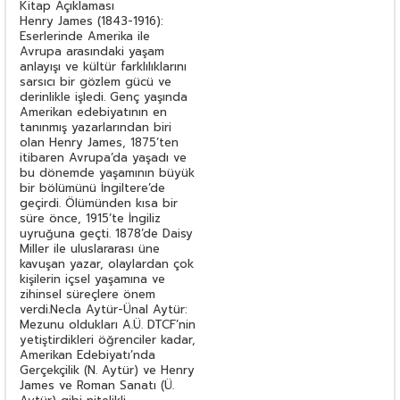
Kitap Açıklaması
Henry James (1843-1916):
Eserlerinde Amerika ile
Avrupa arasındaki yaşam
anlayışı ve kültür farklılıklarını
sarsıcı bir gözlem gücü ve
derinlikle işledi. Genç yaşında
Amerikan edebiyatının en
tanınmış yazarlarından biri
olan Henry James, 1875’ten
itibaren Avrupa’da yaşadı ve
bu dönemde yaşamının büyük
bir bölümünü İngiltere’de
geçirdi. Ölümünden kısa bir
süre önce, 1915’te İngiliz
uyruğuna geçti. 1878’de Daisy
Miller ile uluslararası üne
kavuşan yazar, olaylardan çok
kişilerin içsel yaşamına ve
zihinsel süreçlere önem
verdi.Necla Aytür-Ünal Aytür:
Mezunu oldukları A.Ü. DTCF’nin
yetiştirdikleri öğrenciler kadar,
Amerikan Edebiyatı’nda
Gerçekçilik (N. Aytür) ve Henry
James ve Roman Sanatı (Ü.