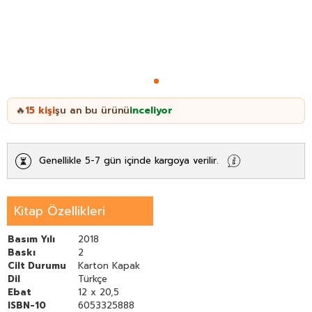
15
kişi
şu an bu ürünü
inceliyor
🔥
Genellikle 5-7 gün içinde kargoya verilir.
Kitap Özellikleri
Basım Yılı
2018
Baskı
2
Cilt Durumu
Karton Kapak
Dil
Türkçe
Ebat
12 x 20,5
ISBN-10
6053325888