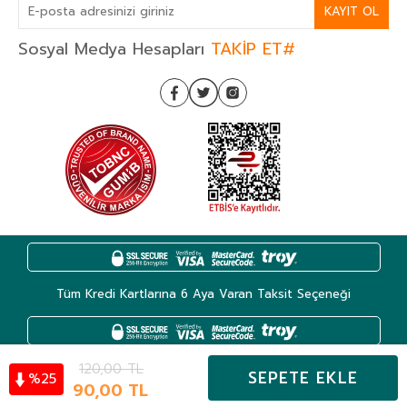
KAYIT OL
Sosyal Medya Hesapları
TAKİP ET#
Tüm Kredi Kartlarına 6 Aya Varan Taksit Seçeneği
120,00
TL
SEPETE EKLE
25
%
Kategoriler
90,00
TL
Hesabım
Favoriler
Sepet