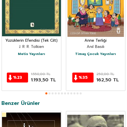
Yüzüklerin Efendisi (Tek Cilt)
Anne Terliği
J. R. R. Tolkien
Anıl Basılı
Metis Yayınları
Timaş Çocuk Yayınları
1.550,00
TL
250,00
TL
%
23
%
35
1.193,50
TL
162,50
TL
Benzer Ürünler