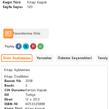
Kağıt Türü
Kitap Kağıdı
Sayfa Sayısı
120
Favorilerime Ekle
Paylaş
Ürün Açıklaması
Yorumlar
Ödeme Seçenekleri
Tavsiy
Kitap Açıklaması
Kitap Özellikleri
Basım Yılı
2018
Baskı
2
Cilt Durumu
Karton Kapak
Dil
Türkçe
Ebat
12 x 20,5
ISBN-10
6053325888
Kağıt Türü
Kitap Kağıdı