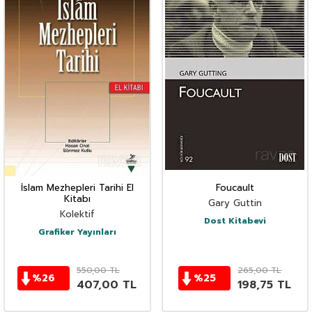
İslam Mezhepleri Tarihi El
Foucault
Kitabı
Gary Guttin
Kolektif
Dost Kitabevi
Grafiker Yayınları
550,00
TL
265,00
TL
%
26
%
25
407,00
TL
198,75
TL