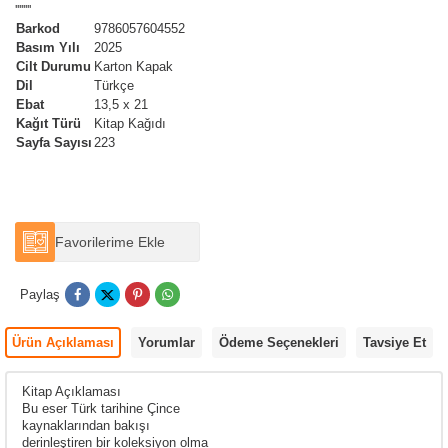
''''''''
Barkod
9786057604552
Basım Yılı
2025
Cilt Durumu
Karton Kapak
Dil
Türkçe
Ebat
13,5 x 21
Kağıt Türü
Kitap Kağıdı
Sayfa Sayısı
223
Favorilerime Ekle
Paylaş
Ürün Açıklaması
Yorumlar
Ödeme Seçenekleri
Tavsiye Et
Kitap Açıklaması
Bu eser Türk tarihine Çince
kaynaklarından bakışı
derinleştiren bir koleksiyon olma