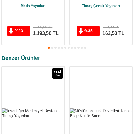
Metis Yayınları
Timaş Çocuk Yayınları
1.550,00
TL
250,00
TL
%
23
%
35
1.193,50
TL
162,50
TL
Benzer Ürünler
YENI
Ürün