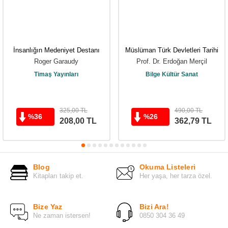
İnsanlığın Medeniyet Destanı
Müslüman Türk Devletleri Tarihi
Roger Garaudy
Prof. Dr. Erdoğan Merçil
Timaş Yayınları
Bilge Kültür Sanat
325,00
TL
490,00
TL
%
36
%
26
208,00
TL
362,79
TL
Blog
Okuma Listeleri
Kitapları takip et.
Her yaşa, her tarza özel.
Bize Yaz
Bizi Ara!
Ne zaman istersen!
0850 304 36 49