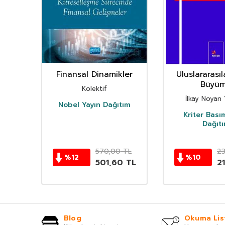
Finansal Dinamikler
Uluslararası
lam
Büyü
Kolektif
ri
İlkay Noyan
Nobel Yayın Dağıtım
Kriter Bası
Dağıt
TL
570,00
TL
2
%
12
%
10
TL
501,60
TL
21
Blog
Okuma Lis