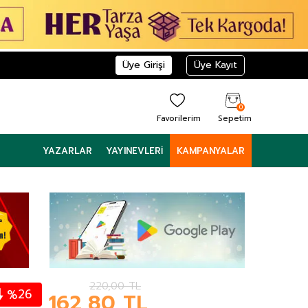
Üye Girişi
Üye Kayıt
0
Favorilerim
Sepetim
YAZARLAR
YAYINEVLERI
KAMPANYALAR
220,00
TL
26
%
162,80
TL