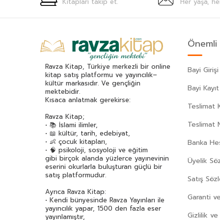
Kitapları takip et.
Her yaşa, he
Önemli 
Ravza Kitap, Türkiye merkezli bir online
Bayi Girişi
kitap satış platformu ve yayıncılık–
kültür markasıdır. Ve gençliğin
Bayi Kayıt
mektebidir.
Kısaca anlatmak gerekirse:
Teslimat K
Ravza Kitap;
Teslimat 
• 📚 İslami ilimler,
• 📖 kültür, tarih, edebiyat,
• 👶 çocuk kitapları,
Banka Hes
• 🧠 psikoloji, sosyoloji ve eğitim
gibi birçok alanda yüzlerce yayınevinin
Üyelik Sö
eserini okurlarla buluşturan güçlü bir
satış platformudur.
Satış Söz
Ayrıca Ravza Kitap:
Garanti ve
• Kendi bünyesinde Ravza Yayınları ile
yayıncılık yapar, 1500 den fazla eser
Gizlilik v
yayınlamıştır,