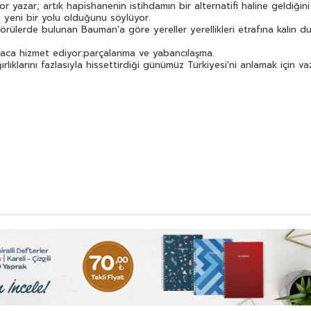
kurtulmanın ve yatırımcıların güven duyacakları bir ortam
r yazar; artık hapishanenin istihdamın bir alternatifi haline geldiği
yaratmanın yeni bir yolu olduğunu söylüyor.
n yeni bir yolu olduğunu söylüyor.
Gelecek hakkında ilginç olduğu kadar korkutucu
ülerde bulunan Bauman'a göre yereller yerellikleri etrafına kalın duv
öngörülerde bulunan Bauman'a göre yereller yerellikleri
etrafına kalın duvarlar örerken küreseller yerellikleri
maca hizmet ediyor:parçalanma ve yabancılaşma.
toplama kamplarına dönüştürme peşinde.
ıklarını fazlasıyla hissettirdiği günümüz Türkiyesi'ni anlamak için vaz
Küreselleşme ve onun ikiz kardeşi yerelleşme aynı amaca
hizmet ediyor:parçalanma ve yabancılaşma.
Küreselleşme yerelleşmenin de küreselleşmenin de
ağırlıklarını fazlasıyla hissettirdiği günümüz Türkiyesi'ni
anlamak için vazgeçilmez bir kaynak niteliği taşıyor.