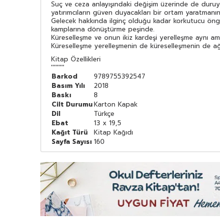
Suç ve ceza anlayışındaki değişim üzerinde de duruyo
yatırımcıların güven duyacakları bir ortam yaratmanı
Gelecek hakkında ilginç olduğu kadar korkutucu öngör
kamplarına dönüştürme peşinde.
Küreselleşme ve onun ikiz kardeşi yerelleşme aynı a
Küreselleşme yerelleşmenin de küreselleşmenin de ağırl
Kitap Özellikleri
'''''''''
Barkod
9789755392547
Basım Yılı
2018
Baskı
8
Cilt Durumu
Karton Kapak
Dil
Türkçe
Ebat
13 x 19,5
Kağıt Türü
Kitap Kağıdı
Sayfa Sayısı
160