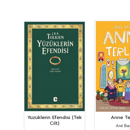
YENI
Ürün
nın
Yüzüklerin Efendisi (Tek
Anne Ter
istan
Cilt)
Anıl Bas
i