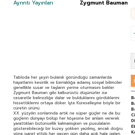
Ayrıntı Yayınları
Zygmunt Bauman
Tabloda her şeyin bulanık göründüğü zamanlarda
hayatlarını kesinlik ve berraklığa adamış sosyal bilimciler
genellikle susar ve taşların yerine oturmasını bekler.
''''
Zygmunt Bauman gibi kalburüstü düşünürler ise
cesaretle belirsizliğe dalar ve bulduklarını gördüklerini
B
hissettiklerini ortaya döker. İşte Küreselleşme böyle bir
B
cüretin ürünü.
B
XX. yüzyılın sonlarında artık ne süper güçler ne de bu
C
güçlerin dünyayı bölüp her köşesine bir anlam vererek
Di
yarattıkları bütünsellik kalmamışken ve pusulaların
E
gösterebileceği bir kuzey yokken yazılmış; ancak doğru
K
yöne işaret ettiği her geçen gün daha açık hale gelen