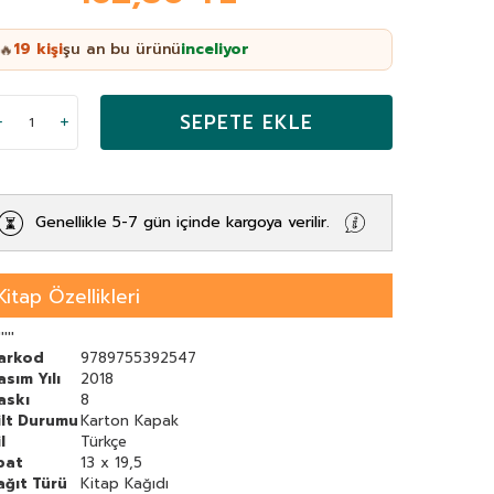
19
kişi
şu an bu ürünü
inceliyor
🔥
SEPETE EKLE
Genellikle 5-7 gün içinde kargoya verilir.
Kitap Özellikleri
'''''
arkod
9789755392547
asım Yılı
2018
askı
8
ilt Durumu
Karton Kapak
l
Türkçe
bat
13 x 19,5
ağıt Türü
Kitap Kağıdı