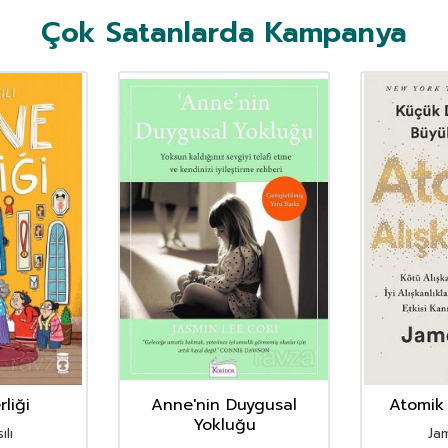
Çok Satanlarda Kampanya
liği
Anne'nin Duygusal
Atomik 
Yokluğu
ılı
Ja