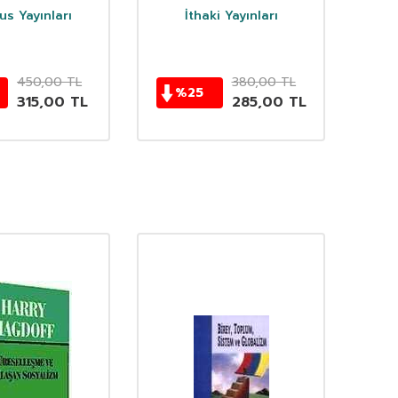
s Yayınları
İthaki Yayınları
D
450,00
TL
380,00
TL
%
25
315,00
TL
285,00
TL