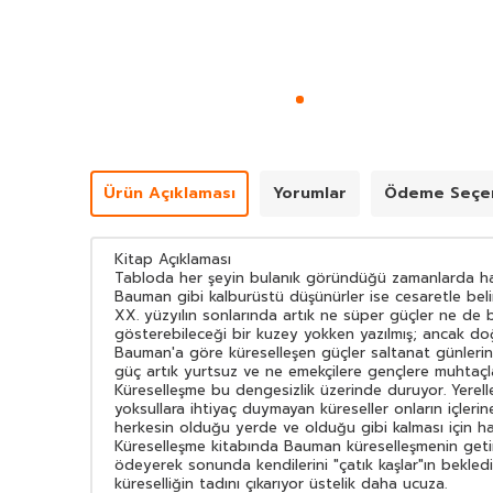
Ürün Açıklaması
Yorumlar
Ödeme Seçen
Kitap Açıklaması
Tabloda her şeyin bulanık göründüğü zamanlarda hayat
Bauman gibi kalburüstü düşünürler ise cesaretle belirs
XX. yüzyılın sonlarında artık ne süper güçler ne de 
gösterebileceği bir kuzey yokken yazılmış; ancak doğ
Bauman'a göre küreselleşen güçler saltanat günlerini
güç artık yurtsuz ve ne emekçilere gençlere muhtaçla
Küreselleşme bu dengesizlik üzerinde duruyor. Yereller
yoksullara ihtiyaç duymayan küreseller onların içler
herkesin olduğu yerde ve olduğu gibi kalması için ha
Küreselleşme kitabında Bauman küreselleşmenin getird
ödeyerek sonunda kendilerini "çatık kaşlar"ın beklediğ
küreselliğin tadını çıkarıyor üstelik daha ucuza.