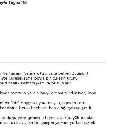
ayfa Sayısı
160
r ve taşların yerine oturmasını bekler. Zygmunt
 İşte Küreselleşme böyle bir cüretin ürünü.
 bütünsellik kalmamışken ve pusulaların
. Hayat toprağa yerele bağlı olmayı sürdürüyor; oysa
ni bir "biz" duygusu yaratmaya çalışırken artık
e kendisine benzetmek için harcadığı çabayı şimdi
bol olduğu yere gitmek isteyen açlar büyük paralar
rın birinci mevkilerinde şampanyalarını yudumlayarak