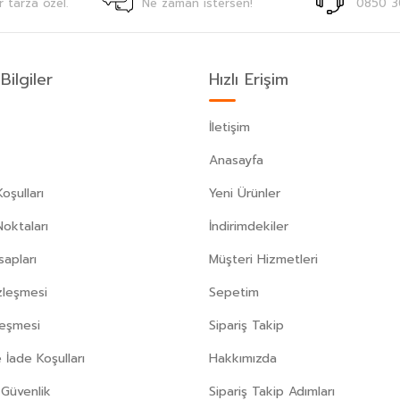
r tarza özel.
Ne zaman istersen!
0850 3
Bilgiler
Hızlı Erişim
İletişim
Anasayfa
oşulları
Yeni Ürünler
Noktaları
İndirimdekiler
apları
Müşteri Hizmetleri
zleşmesi
Sepetim
leşmesi
Sipariş Takip
 İade Koşulları
Hakkımızda
e Güvenlik
Sipariş Takip Adımları