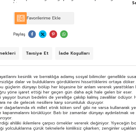
S
bir eser.
Bauman'a göre küreselleşen güçler saltanat günlerini
yaşıyor bunun bedelini de yerelliğe çakılıp kalmış
Favorilerime Ekle
zavallılar ödüyor. Hayat toprağa yerele bağlı olmayı
sürdürüyor; oysa güç artık yurtsuz ve ne emekçilere
gençlere muhtaçlara ne de gelecek nesillere karşı
Paylaş
sorumluluk duyuyor.
Küreselleşme bu dengesizlik üzerinde duruyor. Yereller
dağarlarında ırk millet etnik köken sınıf gibi ne varsa
kullanarak yeni bir "biz" duygusu yaratmaya çalışırken
ekleri
Tavsiye Et
İade Koşulları
artık yoksullara ihtiyaç duymayan küreseller onların
içlerine kapanmalarını körüklüyor. Batı bir zamanlar
dünyayı aydınlatmak ve kendisine benzetmek için
harcadığı çabayı şimdi herkesin olduğu yerde ve olduğu
gibi kalması için harcıyor.
larını kesinlik ve berraklığa adamış sosyal bilimciler genellikle susa
Küreselleşme kitabında Bauman küreselleşmenin
izliğe dalar ve bulduklarını gördüklerini hissettiklerini ortaya döker.
getirdiği ahlâki ikilemlere çarpıcı örnekler vererek
bu güçlerin dünyayı bölüp her köşesine bir anlam vererek yarattıkları
değiniyor. Yiyeceğin bol olduğu yere gitmek isteyen
ru yöne işaret ettiği her geçen gün daha açık hale gelen bir eser.
açlar büyük paralar ödeyerek sonunda kendilerini "çatık
 yaşıyor bunun bedelini de yerelliğe çakılıp kalmış zavallılar ödüyor
kaşlar"ın beklediği yolculuklarına çürük teknelerle
ra ne de gelecek nesillere karşı sorumluluk duyuyor.
kimliksiz çıkarken; zenginler uçakların birinci mevkilerinde
 dağarlarında ırk millet etnik köken sınıf gibi ne varsa kullanarak ye
şampanyalarını yudumlayarak küreselliğin tadını çıkarıyor
ine kapanmalarını körüklüyor. Batı bir zamanlar dünyayı aydınlatmak v
üstelik daha ucuza.
rcıyor.
Suç ve ceza anlayışındaki değişim üzerinde de duruyor
iği ahlâki ikilemlere çarpıcı örnekler vererek değiniyor. Yiyeceğin 
yazar; artık hapishanenin istihdamın bir alternatifi haline
i yolculuklarına çürük teknelerle kimliksiz çıkarken; zenginler uçakla
geldiğini ihtiyaç duyulmayan yığınla insandan