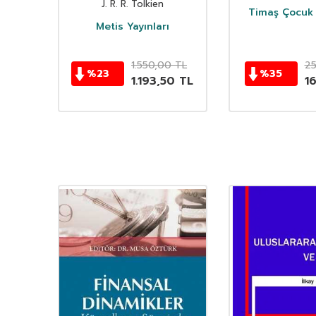
J. R. R. Tolkien
Timaş Çocuk 
i
Metis Yayınları
TL
1.550,00
TL
2
%
23
%
35
TL
1.193,50
TL
1