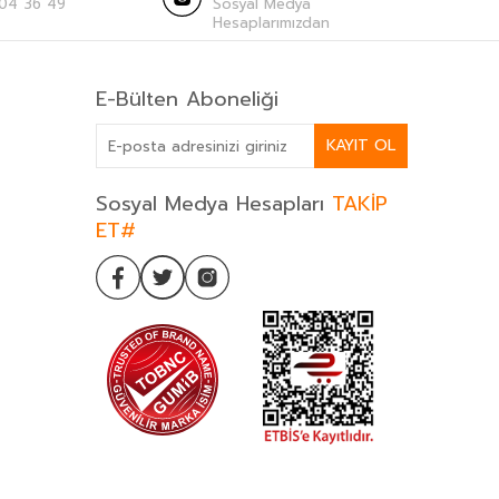
04 36 49
Sosyal Medya
Hesaplarımızdan
E-Bülten Aboneliği
KAYIT OL
Sosyal Medya Hesapları
TAKİP
ET#