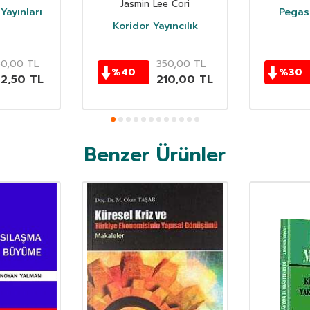
Jasmin Lee Cori
Yayınları
Pegasu
Koridor Yayıncılık
50,00
TL
350,00
TL
%
40
%
30
62,50
TL
210,00
TL
Benzer Ürünler