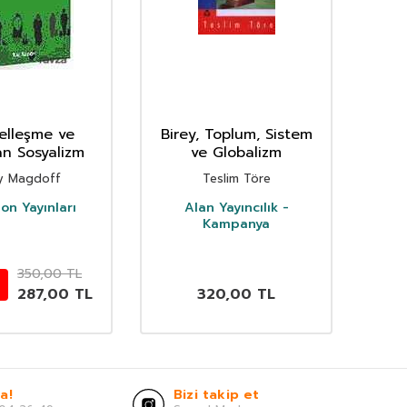
elleşme ve
Birey, Toplum, Sistem
an Sosyalizm
ve Globalizm
Top
y Magdoff
Teslim Töre
Do
on Yayınları
Alan Yayıncılık -
Kampanya
350,00
TL
287,00
TL
320,00
TL
a!
Bizi takip et