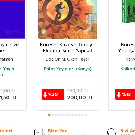
laşma ve
Küresel Krizi ve Türkiye
Küres
me
Ekonomisinin Yapısal
Yaklaş
Dönüşümü
 Yalman
Doç. Dr. M. Okan Taşar
Harr
m Yayın
Palet Yayınları (Konya)
Kalked
ım
35,00
TL
250,00
TL
%
20
%
18
1,50
TL
200,00
TL
teleri
Bize Yaz
Bizi Ar