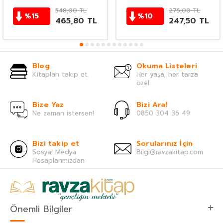
548,00
TL
275,00
TL
%
15
%
10
465,80
TL
247,50
TL
Blog
Okuma Listeleri
Kitapları takip et.
Her yaşa, her tarza
özel.
Bize Yaz
Bizi Ara!
Ne zaman istersen!
0850 304 36 49
Bizi takip et
Sorularınız İçin
Sosyal Medya
Bilgi@ravzakitap.com
Hesaplarımızdan
Önemli Bilgiler