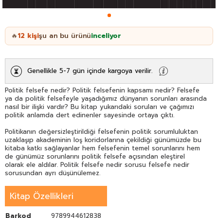
12
kişi
şu an bu ürünü
inceliyor
🔥
Genellikle 5-7 gün içinde kargoya verilir.
Politik felsefe nedir? Politik felsefenin kapsamı nedir? Felsefe
ya da politik felsefeyle yaşadığımız dünyanın sorunları arasında
nasıl bir ilişki vardır? Bu kitap yukarıdaki soruları ve çağımızı
politik anlamda dert edinenler sayesinde ortaya çıktı.
Politikanın değersizleştirildiği felsefenin politik sorumluluktan
uzaklaşıp akademinin loş koridorlarına çekildiği günümüzde bu
kitaba katkı sağlayanlar hem felsefenin temel sorunlarını hem
de günümüz sorunlarını politik felsefe açısından eleştirel
olarak ele aldılar. Politik felsefe nedir sorusu felsefe nedir
sorusundan ayrı düşünülemez.
Bu bakımdan bir etkinlik olan felsefeyi kavrama üretme
çabasından ayrı ve bağımsız bir politik felsefeden söz
Kitap Özellikleri
edilemez.
Bu kitap aynı zamanda politik eylemi ve koşullarını filozofla
Barkod
9789944612838