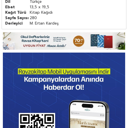
Dil
Türkçe
Ebat
13,5 x 19,5
Kağıt Türü
Kitap Kağıdı
Sayfa Sayısı
280
Derleyici
M. Ertan Kardeş