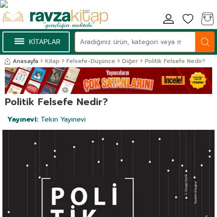
KİTAPLAR
Anasayfa
Kitap
Felsefe-Düşünce
Diğer
Politik Felsefe Nedir?
Politik Felsefe Nedir?
Yayınevi:
Tekin Yayınevi