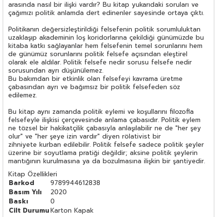
arasında nasıl bir ilişki vardır? Bu kitap yukarıdaki soruları ve
çağımızı politik anlamda dert edinenler sayesinde ortaya çıktı.
Politikanın değersizleştirildiği felsefenin politik sorumluluktan
uzaklaşıp akademinin loş koridorlarına çekildiği günümüzde bu
kitaba katkı sağlayanlar hem felsefenin temel sorunlarını hem
de günümüz sorunlarını politik felsefe açısından eleştirel
olarak ele aldılar. Politik felsefe nedir sorusu felsefe nedir
sorusundan ayrı düşünülemez.
Bu bakımdan bir etkinlik olan felsefeyi kavrama üretme
çabasından ayrı ve bağımsız bir politik felsefeden söz
edilemez.
Bu kitap aynı zamanda politik eylemi ve koşullarını filozofla
felsefeyle ilişkisi çerçevesinde anlama çabasıdır. Politik eylem
ne tözsel bir hakikatçilik çabasıyla anlaşılabilir ne de "her şey
olur" ve "her şeye izin vardır" diyen rölativist bir
zihniyete kurban edilebilir. Politik felsefe sadece politik şeyler
üzerine bir soyutlama pratiği değildir; aksine politik şeylerin
mantığının kurulmasına ya da bozulmasına ilişkin bir şantiyedir.
Kitap Özellikleri
Barkod
9789944612838
Basım Yılı
2020
Baskı
0
Cilt Durumu
Karton Kapak