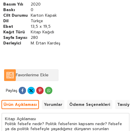
felsefeyle ilişkisi çerçevesinde anlama çabasıdır. Politik eylem ne
Basım Yılı
2020
tözsel bir hakikatçilik çabasıyla anlaşılabilir ne de "her şey olur"
Baskı
0
ve "her şeye izin vardır" diyen rölativist bir zihniyete kurban
Cilt Durumu
Karton Kapak
edilebilir. Politik felsefe sadece politik şeyler üzerine bir
Dil
Türkçe
soyutlama pratiği değildir; aksine politik şeylerin mantığının
Ebat
13,5 x 19,5
kurulmasına ya da bozulmasına ilişkin bir şantiyedir.
Kağıt Türü
Kitap Kağıdı
Sayfa Sayısı
280
Derleyici
M. Ertan Kardeş
Favorilerime Ekle
Paylaş
Ürün Açıklaması
Yorumlar
Ödeme Seçenekleri
Tavsiy
Kitap Açıklaması
Politik felsefe nedir? Politik felsefenin kapsamı nedir? Felsefe
ya da politik felsefeyle yaşadığımız dünyanın sorunları