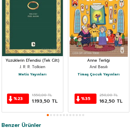
Yüzüklerin Efendisi (Tek Cilt)
Anne Terliği
J. R. R. Tolkien
Anıl Basılı
Metis Yayınları
Timaş Çocuk Yayınları
1.550,00
TL
250,00
TL
%
23
%
35
1.193,50
TL
162,50
TL
Benzer Ürünler