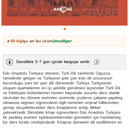
10
kişi
şu an bu ürünü
inceliyor
🔥
Genellikle 5-7 gün içinde kargoya verilir.
Eski Anadolu Türkçesi dönemi; Türk Dili tarihinde Oğuzca
temelinde gelişen ve Türkçenin pek çok eski dil unsurunun
korunduğu yeni bir yazı dili dönemidir. Türkiye Türkçesinin
oluşum aşamalarının en iyi şekilde görülmesi açısından Türk Dili
ve Edebiyatı bölümlerinin hemen hepsinde zorunlu ders olarak
okutulan bu dönem metinleri üzerinde yüzlerce çalışma yapılmış
olmasına rağmen öğrencilerin ilgili metinleri orijinal hâllerinden
görüp okuyabilecekleri ders kitaplarının azlığı dikkat
çekmektedir. Elinizdeki kitap öğrencilerin Eski Anadolu Türkçesi
ile yazılmış eserleri tıpkıbasımlarından görmeleri için hazırlanmış
bir ders kitabı niteliğindedir. Kitapta dönemin dil özelliklerini en
iyi şekilde yansıttığını düşündüğümüz 14 farklı eserden bölümler