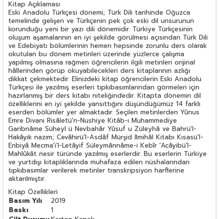
Kitap Açıklaması
Eski Anadolu Türkçesi dönemi; Türk Dili tarihinde Oğuzca
temelinde gelişen ve Türkçenin pek çok eski dil unsurunun
korunduğu yeni bir yazı dili dönemidir. Türkiye Türkçesinin
oluşum aşamalarının en iyi şekilde görülmesi açısından Türk Dili
ve Edebiyatı bölümlerinin hemen hepsinde zorunlu ders olarak
okutulan bu dönem metinleri üzerinde yüzlerce çalışma
yapılmış olmasına rağmen öğrencilerin ilgili metinleri orijinal
hâllerinden görüp okuyabilecekleri ders kitaplarının azlığı
dikkat çekmektedir. Elinizdeki kitap öğrencilerin Eski Anadolu
Türkçesi ile yazılmış eserleri tıpkıbasımlarından görmeleri için
hazırlanmış bir ders kitabı niteliğindedir. Kitapta dönemin dil
özelliklerini en iyi şekilde yansıttığını düşündüğümüz 14 farklı
eserden bölümler yer almaktadır. Seçilen metinlerden Yûnus
Emre Divanı Risâletü'n-Nushiye Kitâb-ı Muhammediye
Garibnâme Süheyl ü Nevbahâr Yûsuf u Züleyhâ ve Bahrü'l-
Hakâyık nazım; Cevâhirü'l-Asdâf Mürşid İlmihâl Kitabı Kısasü'l-
Enbiyâ Mecma'i'l-Letâyif Süleymânnâme-i Kebîr 'Acâyibü'l-
Mahlûkât nesir türünde yazılmış eserlerdir. Bu eserlerin Türkiye
ve yurtdışı kitaplıklarında muhafaza edilen nüshalarından
tıpkıbasımlar verilerek metinler transkripsiyon harflerine
aktarılmıştır.
Kitap Özellikleri
Basım Yılı
2019
Baskı
1