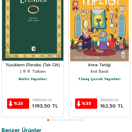
Yüzüklerin Efendisi (Tek Cilt)
Anne Terliği
J. R. R. Tolkien
Anıl Basılı
Metis Yayınları
Timaş Çocuk Yayınları
1.550,00
TL
250,00
TL
%
23
%
35
1.193,50
TL
162,50
TL
Benzer Ürünler