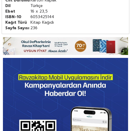
Cilt Durumu
Karton Kapak
Dil
Türkçe
Ebat
16 x 23,5
ISBN-10
6053425144
Kağıt Türü
Kitap Kağıdı
Sayfa Sayısı
236