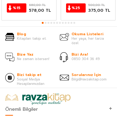
680,00
TL
500,00
TL
%
15
%
25
578,00
TL
375,00
TL
Blog
Okuma Listeleri
Kitapları takip et.
Her yaşa, her tarza
özel.
Bize Yaz
Bizi Ara!
Ne zaman istersen!
0850 304 36 49
Bizi takip et
Sorularınız İçin
Sosyal Medya
Bilgi@ravzakitap.com
Hesaplarımızdan
Önemli Bilgiler