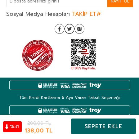
KAYIT OL
Sosyal Medya Hesapları
TAKİP ET#
Tüm Kredi Kartlarına 6 Aya Varan Taksit Seçeneği
200,00
TL
SEPETE EKLE
31
%
Kategoriler
138,00
TL
Hesabım
Favoriler
Sepet