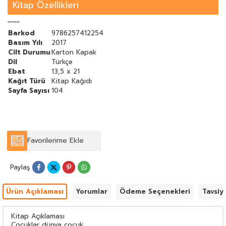
siz anne-babalara aile üyelerine ve öğretmenlere büyük vazife
Kitap Özellikleri
düşüyor! Okuma yaşındaki çocuğunuzun dil okuma ve kavrama
yeteneğine göre iyi ve kaliteli hazırlanmış dünya çocuk klasikleri
''''''''
çocuğunuza okuma zevkini aşılayacaktır. Çocuklarınıza klasik
Barkod
9786257412254
çocuk kitaplarını mutlaka okutun onları "gerçek kitaplar" ile
Basım Yılı
2017
tanıştırın.
Cilt Durumu
Karton Kapak
Dil
Türkçe
Ebat
13,5 x 21
Kağıt Türü
Kitap Kağıdı
Sayfa Sayısı
104
Favorilerime Ekle
Paylaş
Ürün Açıklaması
Yorumlar
Ödeme Seçenekleri
Tavsiy
Kitap Açıklaması
Çocuklar dünya çocuk