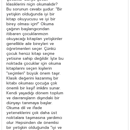
klasiklerini niçin okumalıdır?
Bu sorunun cevabı şudur: "Bir
yetişkin olduğunda iyi bir
kitap okuyucusu ve iyi bir
birey olması için!" Okuma
çağının başlangıcından
itibaren çocuklarımızın
okuyacağı kitapları yetişkinler
genellikle aile bireyleri ve
öğretmenleri seçer. Çünkü
çocuk henüz kitap seçme
yetisine sahip değildir. İşte bu
noktada çocuklar için okuma
kitaplarını seçen kişilerin
"seçimleri" büyük önem taşır.
Klasik değerini kazanmış bir
kitabı okuması çocuğa çok
önemli bir keşif imkânı sunar.
Kendi yaşadığı dönem toplum
ve davranışların dışındaki bir
dünyayı tanımaya başlar.
Okuma dil ve ifade
yeteneklerini çok daha üst
noktalara taşımasına yardımcı
olur. Hepsinden de önemlisi
bir yetişkin olduğunda "iyi ve