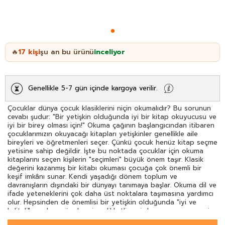
17
kişi
şu an bu ürünü
inceliyor
🔥
Genellikle 5-7 gün içinde kargoya verilir.
Çocuklar dünya çocuk klasiklerini niçin okumalıdır? Bu sorunun
cevabı şudur: "Bir yetişkin olduğunda iyi bir kitap okuyucusu ve
iyi bir birey olması için!" Okuma çağının başlangıcından itibaren
çocuklarımızın okuyacağı kitapları yetişkinler genellikle aile
bireyleri ve öğretmenleri seçer. Çünkü çocuk henüz kitap seçme
yetisine sahip değildir. İşte bu noktada çocuklar için okuma
kitaplarını seçen kişilerin "seçimleri" büyük önem taşır. Klasik
değerini kazanmış bir kitabı okuması çocuğa çok önemli bir
keşif imkânı sunar. Kendi yaşadığı dönem toplum ve
davranışların dışındaki bir dünyayı tanımaya başlar. Okuma dil ve
ifade yeteneklerini çok daha üst noktalara taşımasına yardımcı
olur. Hepsinden de önemlisi bir yetişkin olduğunda "iyi ve
kaliteli" eserlere yönelmesine dikkatli seçimler yapmasına zemin
oluşturur. Değerli yetişkinler farkındasınız değil mi? Bu konuda