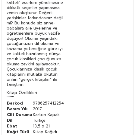
kaliteli" eserlere yönelmesine
dikkatli seçimler yapmasına
zemin oluşturur. Değerli
yetişkinler farkındasınız değil
mi? Bu konuda siz anne-
babalara aile üyelerine ve
öğretmenlere büyük vazife
düşüyor! Okuma yaşındaki
çocuğunuzun dil okuma ve
kavrama yeteneğine göre iyi
ve kaliteli hazırlanmış dünya
çocuk klasikleri çocuğunuza
okuma zevkini aşılayacaktır.
Çocuklarınıza klasik çocuk
kitaplarını mutlaka okutun
onları "gerçek kitaplar" ile
tanıştırın.
Kitap Özellikleri
''''''''
Barkod
9786257412254
Basım Yılı
2017
Cilt Durumu
Karton Kapak
Dil
Türkçe
Ebat
13,5 x 21
Kağıt Türü
Kitap Kağıdı