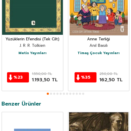
Yüzüklerin Efendisi (Tek Cilt)
Anne Terliği
J. R. R. Tolkien
Anıl Basılı
Metis Yayınları
Timaş Çocuk Yayınları
1.550,00
TL
250,00
TL
%
23
%
35
1.193,50
TL
162,50
TL
Benzer Ürünler