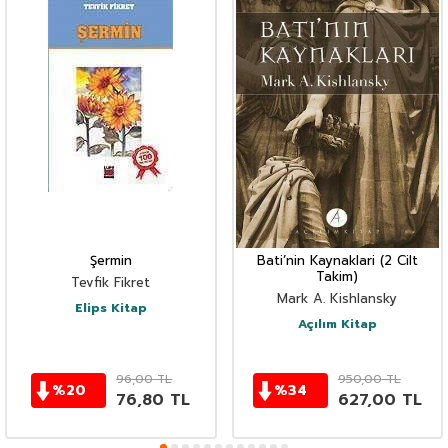
Şermin
Bati’nin Kaynaklari (2 Cilt
Takim)
Tevfik Fikret
Mark A. Kishlansky
Elips Kitap
Açılım Kitap
96,00
TL
950,00
TL
%
20
%
34
76,80
TL
627,00
TL