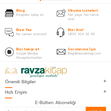
Blog
Okuma Listeleri
Kitapları takip et.
Her yaşa, her tarza
özel.
Bize Yaz
Bizi Ara!
Ne zaman istersen!
0850 304 36 49
Bizi takip et
Sorularınız İçin
Sosyal Medya
Bilgi@ravzakitap.com
Hesaplarımızdan
Önemli Bilgiler
Hızlı Erişim
E-Bülten Aboneliği