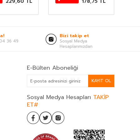
229,60
TL
178,75
TL
a!
Bizi takip et
04 36 49
Sosyal Medya
Hesaplarımızdan
E-Bülten Aboneliği
KAYIT OL
Sosyal Medya Hesapları
TAKİP
ET#