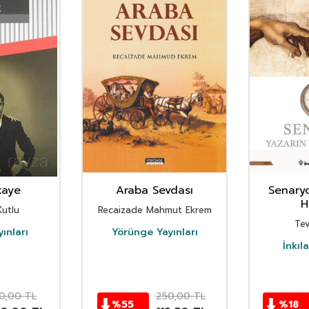
kaye
Araba Sevdası
Senaryo
H
utlu
Recaizade Mahmut Ekrem
Tev
ınları
Yörünge Yayınları
İnkıl
0,00
TL
250,00
TL
%
55
%
18