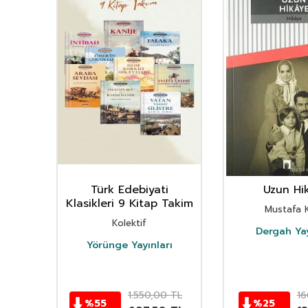
Türk Edebiyati
Uzun Hi
Klasikleri 9 Kitap Takim
an
Mustafa K
Kolektif
Dergah Yay
Yörünge Yayınları
TL
1.550,00
TL
16
%
55
%
25