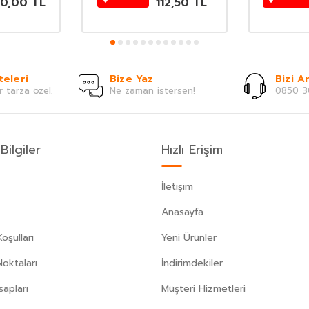
20,00
TL
112,50
TL
teleri
Bize Yaz
Bizi Ar
r tarza özel.
Ne zaman istersen!
0850 3
Bilgiler
Hızlı Erişim
İletişim
Anasayfa
oşulları
Yeni Ürünler
Noktaları
İndirimdekiler
apları
Müşteri Hizmetleri