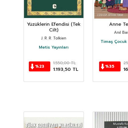
nın
Yüzüklerin Efendisi (Tek
Anne Ter
istan
Cilt)
Anıl Bas
i
J. R. R. Tolkien
Timaş Çocuk 
i
Metis Yayınları
TL
1.550,00
TL
2
%
23
%
35
TL
1.193,50
TL
1