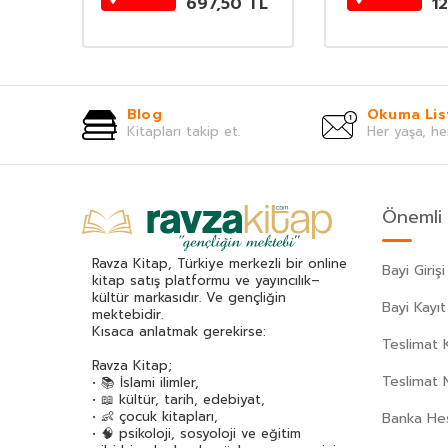
0
TL
697,50
TL
1
Blog
Okuma Lis
Kitapları takip et.
Her yaşa, he
Önemli 
Ravza Kitap, Türkiye merkezli bir online
Bayi Girişi
kitap satış platformu ve yayıncılık–
kültür markasıdır. Ve gençliğin
Bayi Kayıt
mektebidir.
Kısaca anlatmak gerekirse:
Teslimat K
Ravza Kitap;
Teslimat 
• 📚 İslami ilimler,
• 📖 kültür, tarih, edebiyat,
• 👶 çocuk kitapları,
Banka Hes
• 🧠 psikoloji, sosyoloji ve eğitim