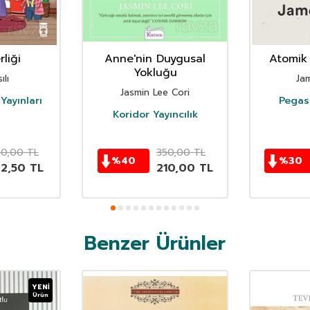
liği
Anne'nin Duygusal
Atomik 
Yokluğu
ılı
Ja
Jasmin Lee Cori
Yayınları
Pegasu
Koridor Yayıncılık
50,00
TL
350,00
TL
%
40
%
30
62,50
TL
210,00
TL
Benzer Ürünler
YENI
Ürün