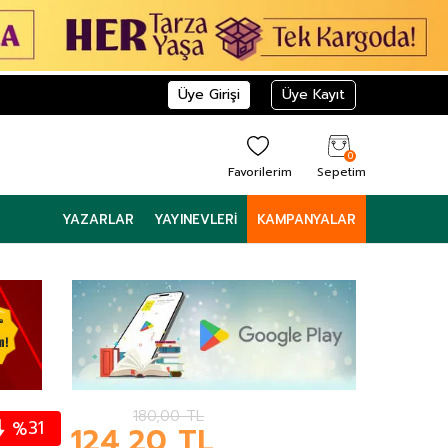
Üye Girişi
Üye Kayıt
0
Favorilerim
Sepetim
YAZARLAR
YAYINEVLERI
KAMPANYALAR
180,00
TL
31
%
124,20
TL