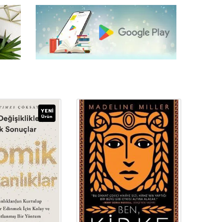
YENI
Ürün