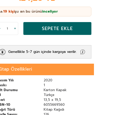
19
kişi
şu an bu ürünü
inceliyor
🔥
SEPETE EKLE
Genellikle 5-7 gün içinde kargoya verilir.
Kitap Özellikleri
sım Yılı
2020
askı
1
ilt Durumu
Karton Kapak
l
Türkçe
bat
13,5 x 19,5
SBN-10
6055669560
ğıt Türü
Kitap Kağıdı
yfa Sayısı
126