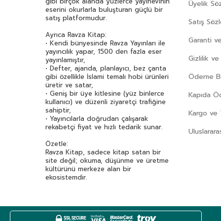
gibi birçok alanda yüzlerce yayınevinin
Üyelik Sö
eserini okurlarla buluşturan güçlü bir
satış platformudur.
Satış Söz
Ayrıca Ravza Kitap:
Garanti ve
• Kendi bünyesinde Ravza Yayınları ile
yayıncılık yapar, 1500 den fazla eser
Gizlilik v
yayınlamıştır,
• Defter, ajanda, planlayıcı, bez çanta
Ödeme Bil
gibi özellikle İslami temalı hobi ürünleri
üretir ve satar,
• Geniş bir üye kitlesine (yüz binlerce
Kapıda 
kullanıcı) ve düzenli ziyaretçi trafiğine
sahiptir,
Kargo ve 
• Yayıncılarla doğrudan çalışarak
rekabetçi fiyat ve hızlı tedarik sunar.
Uluslarara
Özetle:
Ravza Kitap, sadece kitap satan bir
site değil; okuma, düşünme ve üretme
kültürünü merkeze alan bir
ekosistemdir.