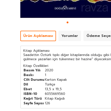
Ürün Açıklaması
Yorumlar
Ödeme Seçen
Kitap Açıklaması
Saadettin Öztürk tıpkı diğer kitaplarında olduğu gibi
gülmece yazarları için tükenmez bir hazine" diyeceksin
Kitap Özellikleri
Basım Yılı
2020
Baskı
1
Cilt Durumu
Karton Kapak
Dil
Türkçe
Ebat
13,5 x 19,5
ISBN-10
6055669560
Kağıt Türü
Kitap Kağıdı
Sayfa Sayısı
126