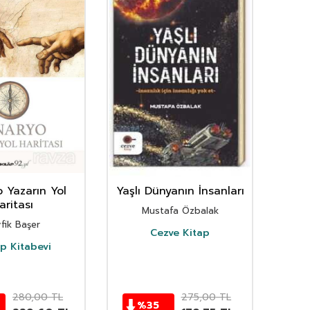
 Yazarın Yol
Yaşlı Dünyanın İnsanları
L
aritası
Mustafa Özbalak
Ha
fik Başer
Cezve Kitap
ap Kitabevi
280,00
TL
275,00
TL
%
35