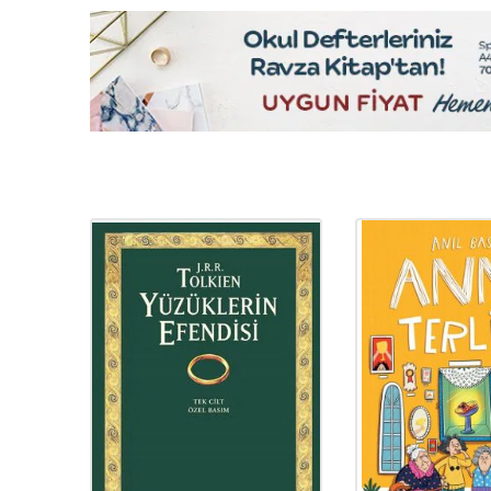
YENI
Ürün