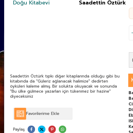
Doğu Kitabevi
Saadettin Öztürk
Saadettin Öztürk tıpkı diğer kitaplarında olduğu gibi bu
kitabında da "Güleriz ağlanacak halimize" dedirten
öyküleri kaleme almış. Bir solukta okuyacak ve sonunda
"Bu ülke gülmece yazarları için tükenmez bir hazine"
Ba
diyeceksiniz
B
C
Di
Favorilerime Ekle
E
I
Ka
Paylaş
Sa