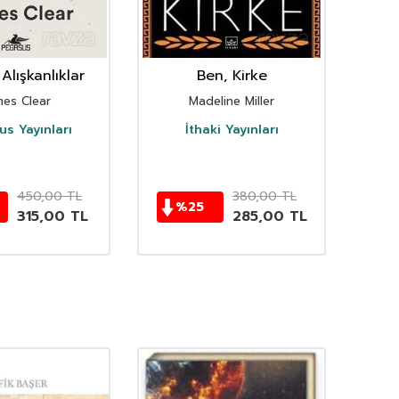
Alışkanlıklar
Ben, Kirke
mes Clear
Madeline Miller
s Yayınları
İthaki Yayınları
D
450,00
TL
380,00
TL
%
25
315,00
TL
285,00
TL