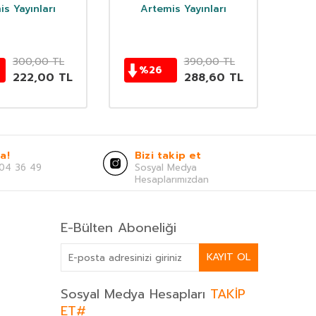
is Yayınları
Artemis Yayınları
300,00
TL
390,00
TL
%
26
222,00
TL
288,60
TL
a!
Bizi takip et
04 36 49
Sosyal Medya
Hesaplarımızdan
E-Bülten Aboneliği
KAYIT OL
Sosyal Medya Hesapları
TAKİP
ET#