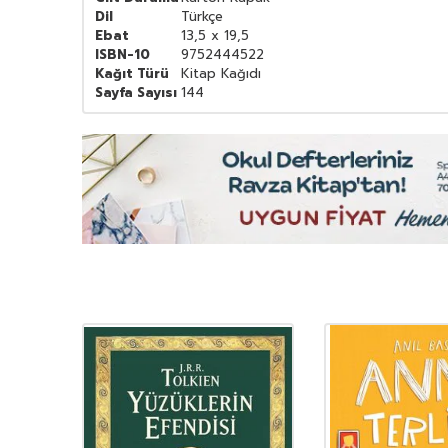
Dil
Türkçe
Ebat
13,5 x 19,5
ISBN-10
9752444522
Kağıt Türü
Kitap Kağıdı
Sayfa Sayısı
144