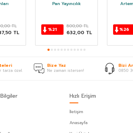
ları
Pan Yayıncılık
Artem
50,00
TL
800,00
TL
%
21
%
26
37,50
TL
632,00
TL
teleri
Bize Yaz
Bizi Ar
r tarza özel.
Ne zaman istersen!
0850 3
Bilgiler
Hızlı Erişim
İletişim
Anasayfa