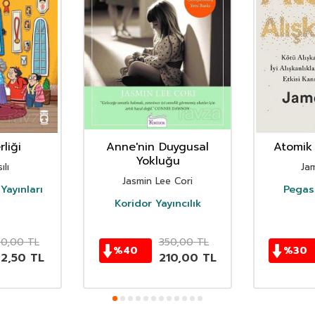
liği
Anne'nin Duygusal
Atomik 
Yokluğu
ılı
Ja
Jasmin Lee Cori
Yayınları
Pegasu
Koridor Yayıncılık
50,00
TL
350,00
TL
%
40
%
30
62,50
TL
210,00
TL