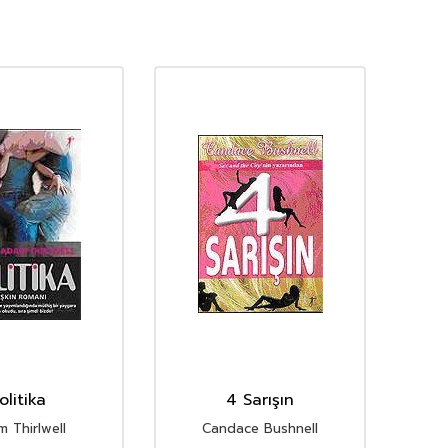
olitika
4 Sarışın
 Thirlwell
Candace Bushnell
Ri