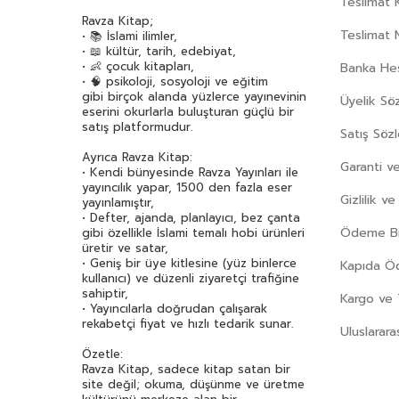
Teslimat K
Ravza Kitap;
Teslimat 
• 📚 İslami ilimler,
• 📖 kültür, tarih, edebiyat,
• 👶 çocuk kitapları,
Banka Hes
• 🧠 psikoloji, sosyoloji ve eğitim
gibi birçok alanda yüzlerce yayınevinin
Üyelik Sö
eserini okurlarla buluşturan güçlü bir
satış platformudur.
Satış Söz
Ayrıca Ravza Kitap:
Garanti ve
• Kendi bünyesinde Ravza Yayınları ile
yayıncılık yapar, 1500 den fazla eser
Gizlilik v
yayınlamıştır,
• Defter, ajanda, planlayıcı, bez çanta
Ödeme Bil
gibi özellikle İslami temalı hobi ürünleri
üretir ve satar,
• Geniş bir üye kitlesine (yüz binlerce
Kapıda 
kullanıcı) ve düzenli ziyaretçi trafiğine
sahiptir,
Kargo ve 
• Yayıncılarla doğrudan çalışarak
rekabetçi fiyat ve hızlı tedarik sunar.
Uluslarara
Özetle:
Ravza Kitap, sadece kitap satan bir
site değil; okuma, düşünme ve üretme