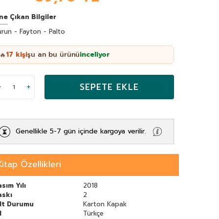
ne Çıkan Bilgiler
run - Fayton - Palto
17
kişi
şu an bu ürünü
inceliyor
🔥
SEPETE EKLE
Genellikle 5-7 gün içinde kargoya verilir.
Kitap Özellikleri
sım Yılı
2018
askı
2
ilt Durumu
Karton Kapak
l
Türkçe