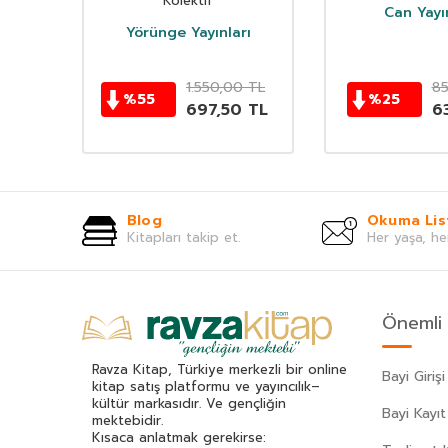
oyle
Kolektif
Can Yayın
Yörünge Yayınları
TL
1.550,00
TL
8
%
55
%
25
0
TL
697,50
TL
6
Blog
Okuma Lis
Kitapları takip et.
Her yaşa, he
Önemli 
Ravza Kitap, Türkiye merkezli bir online
Bayi Girişi
kitap satış platformu ve yayıncılık–
kültür markasıdır. Ve gençliğin
Bayi Kayıt
mektebidir.
Kısaca anlatmak gerekirse: