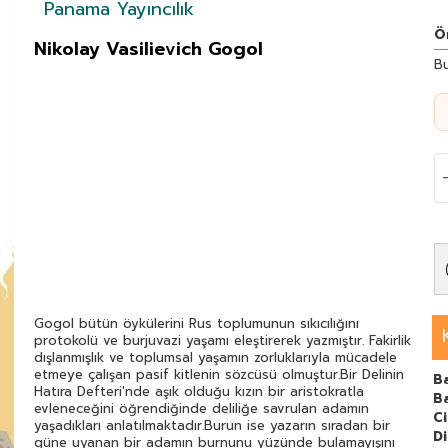
Panama Yayıncılık
Ö
Nikolay Vasilievich Gogol
Bu
Gogol bütün öykülerini Rus toplumunun sıkıcılığını
protokolü ve burjuvazi yaşamı eleştirerek yazmıştır. Fakirlik
dışlanmışlık ve toplumsal yaşamın zorluklarıyla mücadele
etmeye çalışan pasif kitlenin sözcüsü olmuştur.Bir Delinin
Ba
Hatıra Defteri'nde aşık olduğu kızın bir aristokratla
B
evleneceğini öğrendiğinde deliliğe savrulan adamın
C
yaşadıkları anlatılmaktadır.Burun ise yazarın sıradan bir
Di
güne uyanan bir adamın burnunu yüzünde bulamayışını