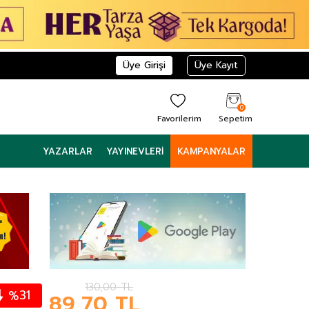
Üye Girişi
Üye Kayıt
0
Favorilerim
Sepetim
YAZARLAR
YAYINEVLERI
KAMPANYALAR
130,00
TL
31
%
89,70
TL