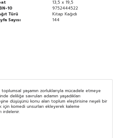
bat
13,5 x 19,5
SBN-10
9752444522
ğıt Türü
Kitap Kağıdı
yfa Sayısı
144
 ve toplumsal yaşamın zorluklarıyla mücadele etmeye
ğinde deliliğe savrulan adamın yaşadıkları
ine düşüşünü konu alan toplum eleştirisine neşeli bir
k için komedi unsurları ekleyerek kaleme
irdelenir.