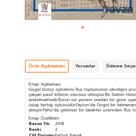
Ürün Açıklaması
Yorumlar
Ödeme Seçen
Kitap Açıklaması
Gogol bütün öykülerini Rus toplumunun sıkıcılığını prot
çalışan pasif kitlenin sözcüsü olmuştur.Bir Delinin Hat
anlatılmaktadır.Burun ise yazarın sıradan bir güne uy
üslup kattığı öyküsüdür.Fayton'da Gogol bir kahramanlı
almıştır.Palto'da çekimser bir karakter üzerinden Rus t
Kitap Özellikleri
Basım Yılı
2018
Baskı
2
Cilt Durumu
Karton Kapak