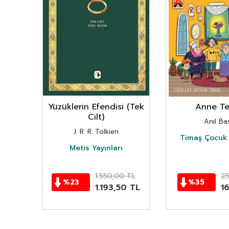
nın
Yüzüklerin Efendisi (Tek
Anne Ter
istan
Cilt)
Anıl Bas
i
J. R. R. Tolkien
Timaş Çocuk 
i
Metis Yayınları
TL
1.550,00
TL
2
%
23
%
35
TL
1.193,50
TL
1