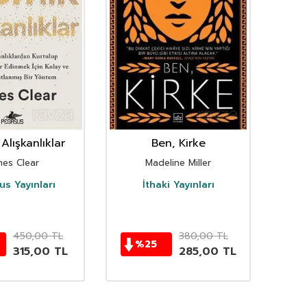
Alışkanlıklar
Ben, Kirke
mes Clear
Madeline Miller
s Yayınları
İthaki Yayınları
D
450,00
TL
380,00
TL
%
25
315,00
TL
285,00
TL