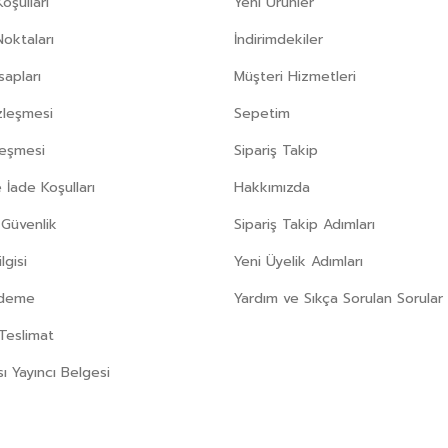
oşulları
Yeni Ürünler
Noktaları
İndirimdekiler
apları
Müşteri Hizmetleri
zleşmesi
Sepetim
leşmesi
Sipariş Takip
 İade Koşulları
Hakkımızda
e Güvenlik
Sipariş Takip Adımları
gisi
Yeni Üyelik Adımları
Ödeme
Yardım ve Sıkça Sorulan Sorular
Teslimat
sı Yayıncı Belgesi