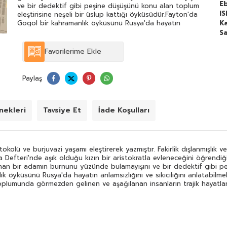
E
ve bir dedektif gibi peşine düşüşünü konu alan toplum
I
eleştirisine neşeli bir üslup kattığı öyküsüdür.Fayton'da
Gogol bir kahramanlık öyküsünü Rusya'da hayatın
Ka
anlamsızlığını ve sıkıcılığını anlatabilmek için komedi
Sa
unsurları ekleyerek kaleme almıştır.Palto'da çekimser bir
karakter üzerinden Rus toplumunda görmezden gelinen
Favorilerime Ekle
ve aşağılanan insanların trajik hayatları irdelenir.
Paylaş
ekleri
Tavsiye Et
İade Koşulları
okolü ve burjuvazi yaşamı eleştirerek yazmıştır. Fakirlik dışlanmışlık
ıra Defteri'nde aşık olduğu kızın bir aristokratla evleneceğini öğrendi
anan bir adamın burnunu yüzünde bulamayışını ve bir dedektif gibi peş
k öyküsünü Rusya'da hayatın anlamsızlığını ve sıkıcılığını anlatabilme
oplumunda görmezden gelinen ve aşağılanan insanların trajik hayatları 