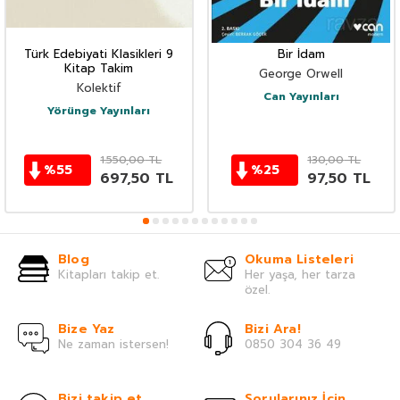
Türk Edebiyati Klasikleri 9
Bir İdam
Kitap Takim
George Orwell
Kolektif
Can Yayınları
Yörünge Yayınları
1.550,00
TL
130,00
TL
%
55
%
25
697,50
TL
97,50
TL
Blog
Okuma Listeleri
Kitapları takip et.
Her yaşa, her tarza
özel.
Bize Yaz
Bizi Ara!
Ne zaman istersen!
0850 304 36 49
Bizi takip et
Sorularınız İçin