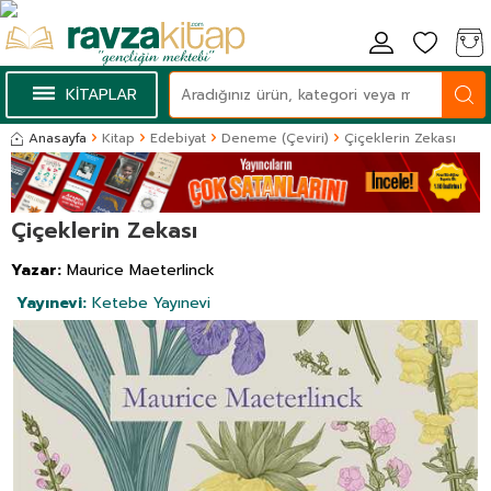
KİTAPLAR
Anasayfa
Kitap
Edebiyat
Deneme (Çeviri)
Çiçeklerin Zekası
Çiçeklerin Zekası
Yazar:
Maurice Maeterlinck
Yayınevi:
Ketebe Yayınevi