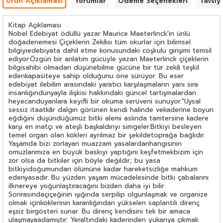
Ürün Açıklaması
Yorumlar
Ödeme Seçenekleri
Tavsiy
Kitap Açıklaması
Nobel Edebiyat ödüllü yazar Maurice Maeterlinck'in ünlü
doğadenemesi Çiçeklerin Zekâsı tüm okurlar için bilimsel
bilgiyiedebiyata dahil etme konusundaki coşkulu girişimi temsil
ediyor.Özgün bir anlatım gücüyle yazan Maeterlinck çiçeklerin
bilgisahibi olmadan düşünebilme gücüne bir tür zekâ teşkil
edenkapasiteye sahip olduğunu öne sürüyor. Bu eser
edebiyat ilebilim arasındaki yaratıcı karşılaşmaların yanı sıra
insanlığındünyayla ilişkisi hakkındaki güncel tartışmalardan
heyecanduyanlara keyifli bir okuma serüveni sunuyor."Uysal
sessiz itaatkâr dalgın görünen kendi halinde vekaderine boyun
eğdiğini düşündüğümüz bitki alemi aslında tamtersine kadere
karşı en inatçı ve ateşli başkaldırıyı simgeler.Bitkiyi besleyen
temel organ olan kökleri ayrılmaz bir şekildetoprağa bağlıdır.
Yaşamda bizi zorlayan muazzam yasalardanhangisinin
omuzlarımıza en büyük baskıyı yaptığını keşfetmekbizim için
zor olsa da bitkiler için böyle değildir; bu yasa
bitkiyidoğumundan ölümüne kadar hareketsizliğe mahkum
edenyasadır. Bu yüzden yaşam mücadelesinde bitki çabalarını
ilknereye yoğunlaştıracağını bizden daha iyi bilir.
Sonrasındaçiçeğinin ışığında serpilip olgunlaşmak ve organize
olmak içinköklerinin karanlığından yükselen saplantılı direnç
eşsiz birgösteri sunar. Bu direnç kendisini tek bir amaca
ulaşmayaadamıştır: Yeraltındaki kaderinden yukarıya çıkmak