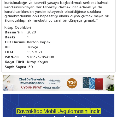
kurtulmakağır ve kasvetli yasaya başkaldırmak serbest kalmak
kendisinisınırlayan dar tabakayı delmek icat ederek ya da
kanatlıcanlılardan yardım isteyerek olabildiğince uzaklara
gitmekkaderinin onu hapsettiği alanın dışına çıkmak başka bir
âlemeyaklaşmak hareketli ve canlı bir dünyaya girmek..."
Kitap Özellikleri
Basım Yılı
2020
Baskı
1
Cilt Durumu
Karton Kapak
Dil
Türkçe
Ebat
13,5 x 21
ISBN-13
9786257854108
Kağıt Türü
Kitap Kağıdı
Sayfa Sayısı
160