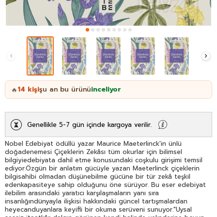
14
kişi
şu an bu ürünü
inceliyor
🔥
Genellikle 5-7 gün içinde kargoya verilir.
Nobel Edebiyat ödüllü yazar Maurice Maeterlinck'in ünlü
doğadenemesi Çiçeklerin Zekâsı tüm okurlar için bilimsel
bilgiyiedebiyata dahil etme konusundaki coşkulu girişimi temsil
ediyor.Özgün bir anlatım gücüyle yazan Maeterlinck çiçeklerin
bilgisahibi olmadan düşünebilme gücüne bir tür zekâ teşkil
edenkapasiteye sahip olduğunu öne sürüyor. Bu eser edebiyat
ilebilim arasındaki yaratıcı karşılaşmaların yanı sıra
insanlığındünyayla ilişkisi hakkındaki güncel tartışmalardan
heyecanduyanlara keyifli bir okuma serüveni sunuyor."Uysal