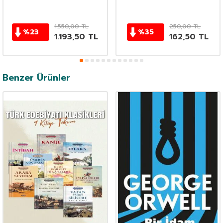
1.550,00
TL
250,00
TL
%
23
%
35
1.193,50
TL
162,50
TL
Benzer Ürünler