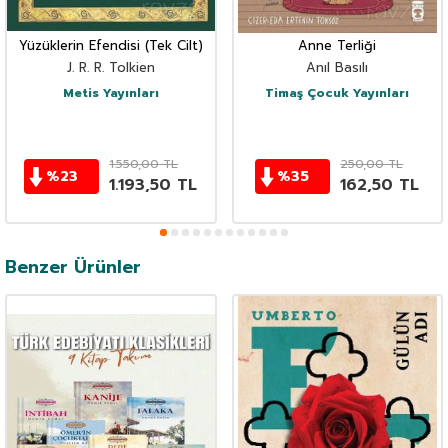
Yüzüklerin Efendisi (Tek Cilt)
Anne Terliği
J. R. R. Tolkien
Anıl Basılı
Metis Yayınları
Timaş Çocuk Yayınları
1.550,00
TL
250,00
TL
%
23
%
35
1.193,50
TL
162,50
TL
Benzer Ürünler