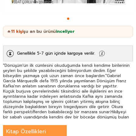
11
kişi
şu an bu ürünü
inceliyor
🔥
Genellikle 5-7 gün içinde kargoya verilir.
"Dönüşüm'ün ilk cümlesini okuduğumda kendi kendime birilerinin
şeyleri bu şekilde yazabileceğini bilmiyordum dedim. Eğer
bilseydim yazmaya çok uzun zaman önce başlardım."Gabriel
García Márquezİlk defa 1915 yılında yayımlanan Dönüşüm Franz
Kafka'nın anlatım sanatının doruklarına vardığı bir yapıttır.
Küçük burjuva çevrelerindeki tiksindirici aile ilişkilerini en ince
ayrıntılarına kadar irdeleyen anlatısında Kafka aynı zamanda
toplumun kalıplaşmış ve işlevini çoktan yitirmiş akışına bilinç
düzeyinde başkaldıran bireyin tragedyasını dile getirir. Okura
farklı perspektiflerden bakabileceği bir manzara sunar.Hikâyeyi
bir sabah uyandığında kendini dev bir böceğe dönüşmüş bulan
Gregor Samsa bizzat anlatır.
Kitap Özellikleri