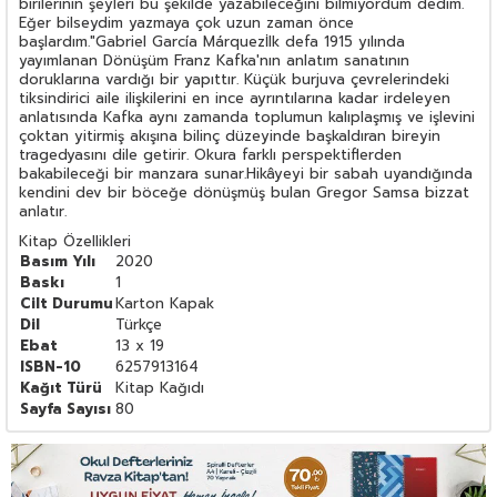
birilerinin şeyleri bu şekilde yazabileceğini bilmiyordum dedim.
Eğer bilseydim yazmaya çok uzun zaman önce
başlardım."Gabriel García Márquezİlk defa 1915 yılında
yayımlanan Dönüşüm Franz Kafka'nın anlatım sanatının
doruklarına vardığı bir yapıttır. Küçük burjuva çevrelerindeki
tiksindirici aile ilişkilerini en ince ayrıntılarına kadar irdeleyen
anlatısında Kafka aynı zamanda toplumun kalıplaşmış ve işlevini
çoktan yitirmiş akışına bilinç düzeyinde başkaldıran bireyin
tragedyasını dile getirir. Okura farklı perspektiflerden
bakabileceği bir manzara sunar.Hikâyeyi bir sabah uyandığında
kendini dev bir böceğe dönüşmüş bulan Gregor Samsa bizzat
anlatır.
Kitap Özellikleri
Basım Yılı
2020
Baskı
1
Cilt Durumu
Karton Kapak
Dil
Türkçe
Ebat
13 x 19
ISBN-10
6257913164
Kağıt Türü
Kitap Kağıdı
Sayfa Sayısı
80