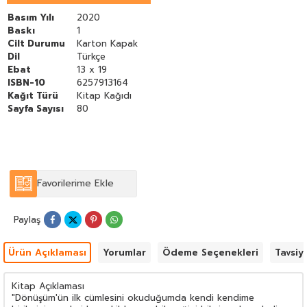
Basım Yılı
2020
Baskı
1
Cilt Durumu
Karton Kapak
Dil
Türkçe
Ebat
13 x 19
ISBN-10
6257913164
Kağıt Türü
Kitap Kağıdı
Sayfa Sayısı
80
Favorilerime Ekle
Paylaş
Ürün Açıklaması
Yorumlar
Ödeme Seçenekleri
Tavsiy
Kitap Açıklaması
"Dönüşüm'ün ilk cümlesini okuduğumda kendi kendime