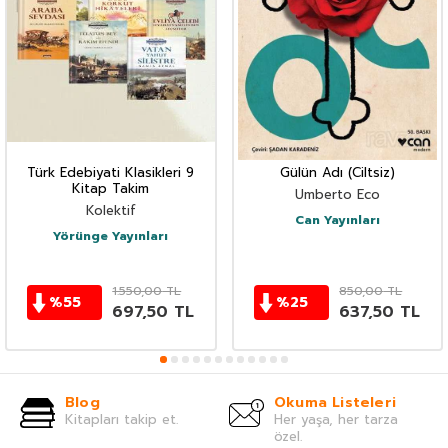
Türk Edebiyati Klasikleri 9
Gülün Adı (Ciltsiz)
Kitap Takim
Umberto Eco
Kolektif
Can Yayınları
Yörünge Yayınları
1.550,00
TL
850,00
TL
%
55
%
25
697,50
TL
637,50
TL
Blog
Okuma Listeleri
Kitapları takip et.
Her yaşa, her tarza
özel.