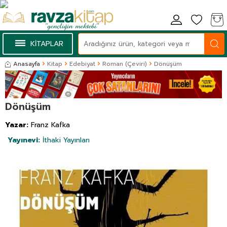
KİTAPLAR
Anasayfa
Kitap
Edebiyat
Roman (Çeviri)
Dönüşüm
Dönüşüm
Yazar:
Franz Kafka
Yayınevi:
İthaki Yayınları