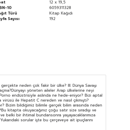
bat
12 x 19,5
SBN-10
6059311328
ğıt Türü
Kitap Kağıdı
yfa Sayısı
192
gerçekte neden çok fakir bir ülke? III. Dünya Savaşı
 saçma?Dünyayı yöneten aileler Arap ülkelerine neyi
? Porno endüstrisiyle aslında ne hede-eniyor? Bizi aptal
virüsü ile Hepatit C nereden ve nasıl çıkmıştı?
r? Bizim bildiğimiz bilimle gerçek bilim arasında neden
Bu kitapta okuyacağınız çoğu satır size sıradışı ve
 ve belki bir ihtimal bundansonra yaşayacaklarımıza
ukarıdaki sorular işte bu çerçeveye ait ipuçlarını