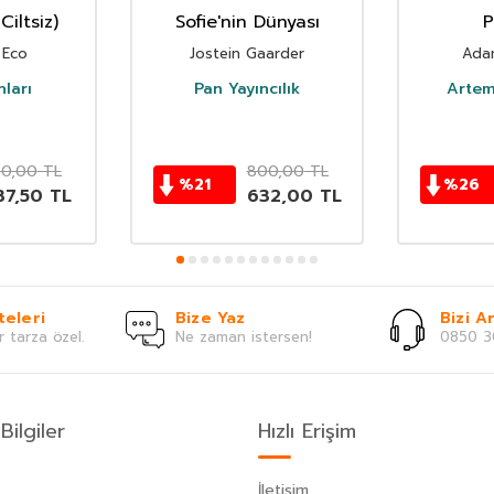
Ciltsiz)
Sofie'nin Dünyası
P
 Eco
Jostein Gaarder
Adam
ları
Pan Yayıncılık
Artem
50,00
TL
800,00
TL
%
21
%
26
37,50
TL
632,00
TL
teleri
Bize Yaz
Bizi Ar
r tarza özel.
Ne zaman istersen!
0850 3
Bilgiler
Hızlı Erişim
İletişim