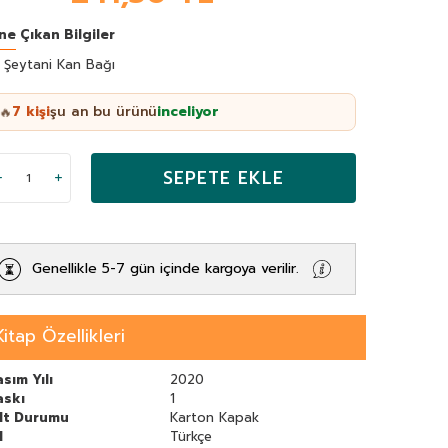
ne Çıkan Bilgiler
 Şeytani Kan Bağı
7
kişi
şu an bu ürünü
inceliyor
🔥
SEPETE EKLE
Genellikle 5-7 gün içinde kargoya verilir.
Kitap Özellikleri
sım Yılı
2020
askı
1
ilt Durumu
Karton Kapak
l
Türkçe