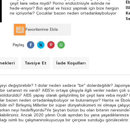
E
çeşit kara veba mıydı? Porno endüstrisiyle aslında ne
I
hede-eniyor? Bizi aptal ve hissiz yapmak için bize hergün
ne içiriyorlar? Çocuklar bazen neden ortadankayboluyor
Ka
ve bulunamıyor? Hanta ve Ebola virüsü ile Hepatit C
Sa
nereden ve nasıl çıkmıştı?Elektromanyetik dalgalar bizi
yorgun ve depresif yapabilir mi? Birleşmiş Milletler bir
Favorilerime Ekle
süper dünyahükümeti mi olmaya çalışıyor? Bizim bildiğimiz
bilimle gerçek bilim arasında neden çok fark var?
WallStreet yüksek finansı Hitler'i desteklerken neyi
Paylaş
hedefliyordu?Ve Şeytan bütün bu olan bitenin
neresinde?Bu kitapta okuyacağınız çoğu satır size sıradışı
ve uçuk gelebilir. Yazılanlara komplo teorisi gözüyle
debakabilirsiniz. Ancak 2020 yılının Ocak ayından bu yana
ekleri
Tavsiye Et
İade Koşulları
yaşadıklarımıza ve belki bir ihtimal bundansonra
yaşayacaklarımıza baktığımızda Dünya'yı Yöneten Aileler 13
Şeytani Kan Bağı isimli bu çalışmanınokuyucuya bir
çerçeve sunduğu görülecektir. Yukarıdaki sorular işte bu
eyi değiştirebilir? 1 dolar neden sadece "bir" dolardeğildir? Japonya 
çerçeveye ait ipuçlarını bizesunuyor.
r satanist mi vardı? AIDS'in ortaya çıkışıyla ilgili veriler neden çok
miöldürüldü? AIDS yapay olarak geliştirilmiş bir çeşit kara veba mıydı
uklar bazen neden ortadankayboluyor ve bulunamıyor? Hanta ve Ebola 
lir mi? Birleşmiş Milletler bir süper dünyahükümeti mi olmaya çalışıyo
klerken neyi hedefliyordu?Ve Şeytan bütün bu olan bitenin neresinde?
akabilirsiniz. Ancak 2020 yılının Ocak ayından bu yana yaşadıklarımıza
ağı isimli bu çalışmanınokuyucuya bir çerçeve sunduğu görülecektir. Y