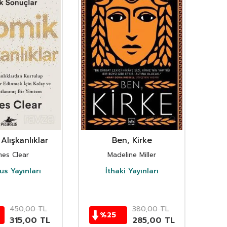
Alışkanlıklar
Ben, Kirke
mes Clear
Madeline Miller
s Yayınları
İthaki Yayınları
D
450,00
TL
380,00
TL
%
25
315,00
TL
285,00
TL