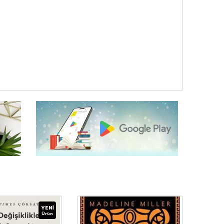
YENI
Ürün