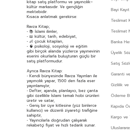
kitap satış platformu ve yayıncılık–
kültür markasıdır. Ve gençliğin
Bayi Kayıt
mektebidir.
Kısaca anlatmak gerekirse:
Teslimat K
Ravza Kitap;
Teslimat 
• 📚 İslami ilimler,
• 📖 kültür, tarih, edebiyat,
• 👶 çocuk kitapları,
Banka Hes
• 🧠 psikoloji, sosyoloji ve eğitim
gibi birçok alanda yüzlerce yayınevinin
Üyelik Sö
eserini okurlarla buluşturan güçlü bir
satış platformudur.
Satış Söz
Ayrıca Ravza Kitap:
Garanti ve
• Kendi bünyesinde Ravza Yayınları ile
yayıncılık yapar, 1500 den fazla eser
Gizlilik v
yayınlamıştır,
• Defter, ajanda, planlayıcı, bez çanta
Ödeme Bil
gibi özellikle İslami temalı hobi ürünleri
üretir ve satar,
• Geniş bir üye kitlesine (yüz binlerce
Kapıda 
kullanıcı) ve düzenli ziyaretçi trafiğine
sahiptir,
Kargo ve 
• Yayıncılarla doğrudan çalışarak
rekabetçi fiyat ve hızlı tedarik sunar.
Uluslarara