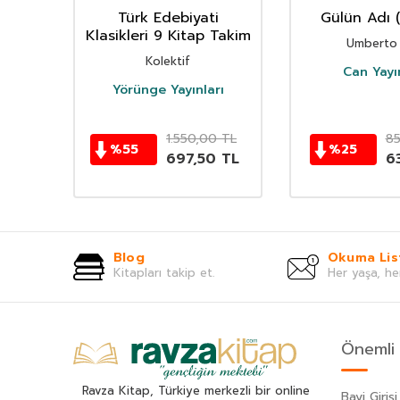
’un
Türk Edebiyati
Gülün Adı (
Klasikleri 9 Kitap Takim
Umberto
oyle
Kolektif
Can Yayın
Yörünge Yayınları
TL
1.550,00
TL
8
%
55
%
25
0
TL
697,50
TL
6
Blog
Okuma Lis
Kitapları takip et.
Her yaşa, he
Önemli 
Ravza Kitap, Türkiye merkezli bir online
Bayi Girişi