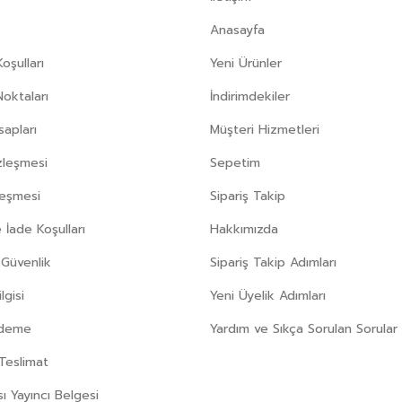
Anasayfa
oşulları
Yeni Ürünler
Noktaları
İndirimdekiler
apları
Müşteri Hizmetleri
zleşmesi
Sepetim
leşmesi
Sipariş Takip
 İade Koşulları
Hakkımızda
e Güvenlik
Sipariş Takip Adımları
gisi
Yeni Üyelik Adımları
Ödeme
Yardım ve Sıkça Sorulan Sorular
Teslimat
sı Yayıncı Belgesi