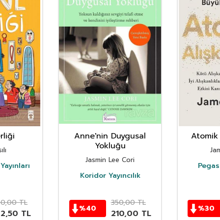
liği
Anne'nin Duygusal
Atomik 
Yokluğu
ılı
Ja
Jasmin Lee Cori
Yayınları
Pegasu
Koridor Yayıncılık
50,00
TL
350,00
TL
%
40
%
30
62,50
TL
210,00
TL