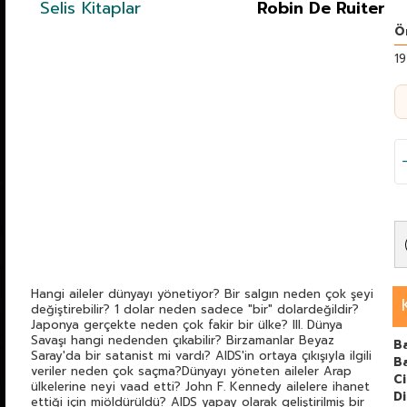
Selis Kitaplar
Robin De Ruiter
Ö
19
Hangi aileler dünyayı yönetiyor? Bir salgın neden çok şeyi
değiştirebilir? 1 dolar neden sadece "bir" dolardeğildir?
Japonya gerçekte neden çok fakir bir ülke? III. Dünya
Savaşı hangi nedenden çıkabilir? Birzamanlar Beyaz
Ba
Saray'da bir satanist mi vardı? AIDS'in ortaya çıkışıyla ilgili
B
veriler neden çok saçma?Dünyayı yöneten aileler Arap
C
ülkelerine neyi vaad etti? John F. Kennedy ailelere ihanet
Di
ettiği için miöldürüldü? AIDS yapay olarak geliştirilmiş bir