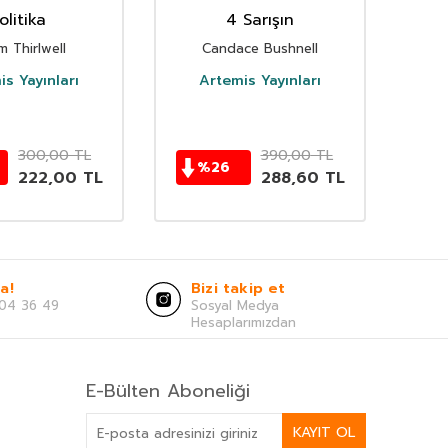
olitika
4 Sarışın
 Thirlwell
Candace Bushnell
Ri
is Yayınları
Artemis Yayınları
300,00
TL
390,00
TL
%
26
222,00
TL
288,60
TL
a!
Bizi takip et
04 36 49
Sosyal Medya
Hesaplarımızdan
E-Bülten Aboneliği
KAYIT OL