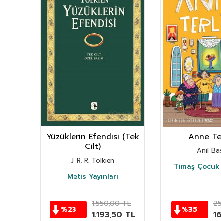
nın
Yüzüklerin Efendisi (Tek
Anne Ter
istan
Cilt)
Anıl Bas
i
J. R. R. Tolkien
Timaş Çocuk 
i
Metis Yayınları
TL
1.550,00
TL
2
%
23
%
35
TL
1.193,50
TL
1