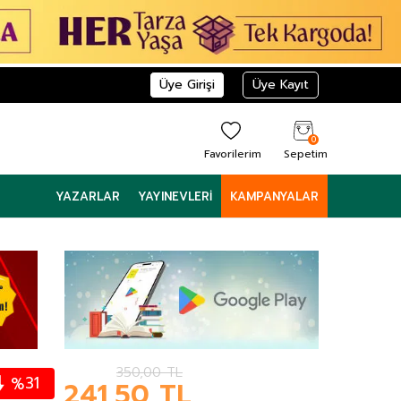
Üye Girişi
Üye Kayıt
0
Favorilerim
Sepetim
YAZARLAR
YAYINEVLERI
KAMPANYALAR
350,00
TL
31
%
241,50
TL