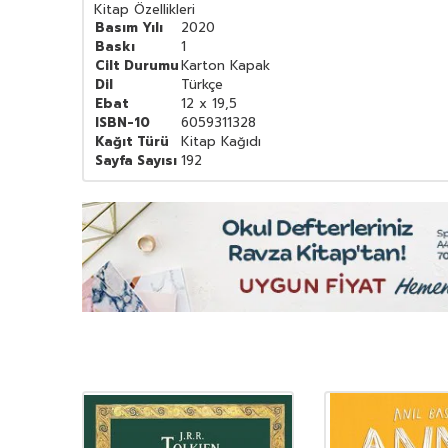
Kitap Özellikleri
Basım Yılı
2020
Baskı
1
Cilt Durumu
Karton Kapak
Dil
Türkçe
Ebat
12 x 19,5
ISBN-10
6059311328
Kağıt Türü
Kitap Kağıdı
Sayfa Sayısı
192
YENI
Ürün