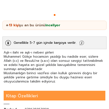
13
kişi
şu an bu ürünü
inceliyor
🔥
Genellikle 5-7 gün içinde kargoya verilir.
Aşk-ı ilahi ve aşk-ı nebevi şiirleri
Muhammet Gökçe hocamızın yazdığı bu nadide eser, sizlere
Allah (c.c) ve Resulü'ne (s.a.v) olan sonsuz sevgiyi tattırabilmek
ve edebi hayata en güzel şekilde kavuşabilme temennisini
sunmayı amaçlamaktadır.
Müslümanlığın birinci vazifesi olan kulluk görevini doğru bir
şekilde yerine getirme ümidiyle bu duygu hazinesi eseri
okuyucularımıza takdim ediyoruz.
Kitap Özellikleri
''''''''