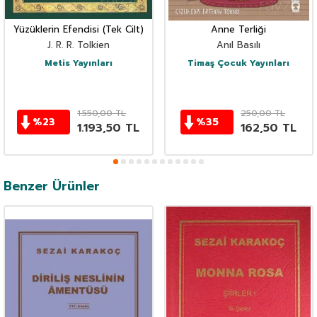
Yüzüklerin Efendisi (Tek Cilt)
Anne Terliği
J. R. R. Tolkien
Anıl Basılı
Metis Yayınları
Timaş Çocuk Yayınları
1.550,00
TL
250,00
TL
%
23
%
35
1.193,50
TL
162,50
TL
Benzer Ürünler