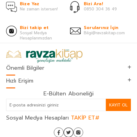
Bize Yaz
Bizi Ara!
Ne zaman istersen!
0850 304 36 49
Bizi takip et
Sorularınız İçin
Sosyal Medya
Bilgi@ravzakitap.com
Hesaplarımızdan
Önemli Bilgiler
Hızlı Erişim
E-Bülten Aboneliği
KAYIT OL
Sosyal Medya Hesapları
TAKİP ET#