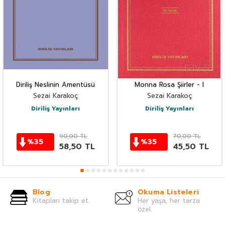
Diriliş Neslinin Amentüsü
Monna Rosa Şiirler - I
Sezai Karakoç
Sezai Karakoç
Diriliş Yayınları
Diriliş Yayınları
90,00
TL
70,00
TL
%
35
%
35
58,50
TL
45,50
TL
Blog
Okuma Listeleri
Kitapları takip et.
Her yaşa, her tarza
özel.