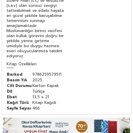
sizlere Allah (c.c) ve Resulü'ne
(s.a.v) olan sonsuz sevgiyi
tattırabilmek ve edebi hayata
en güzel şekilde kavuşabilme
temennisini sunmayı
amaçlamaktadır.
Müslümanlığın birinci vazifesi
olan kulluk görevini doğru bir
şekilde yerine getirme
ümidiyle bu duygu hazinesi
eseri okuyucularımıza takdim
ediyoruz.
Kitap Özellikleri
''''''''
Barkod
9786259579511
Basım Yılı
2025
Cilt Durumu
Karton Kapak
Dil
Türkçe
Ebat
13,5 x 21
Kağıt Türü
Kitap Kağıdı
Sayfa Sayısı
466