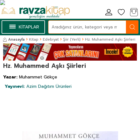
KİTAPLAR
Anasayfa
Kitap
Edebiyat
Şiir (Yerli)
Hz. Muhammed Aşkı Şiirleri
Hz. Muhammed Aşkı Şiirleri
Yazar:
Muhammet Gökçe
Yayınevi:
Azim Dağıtım Ürünleri