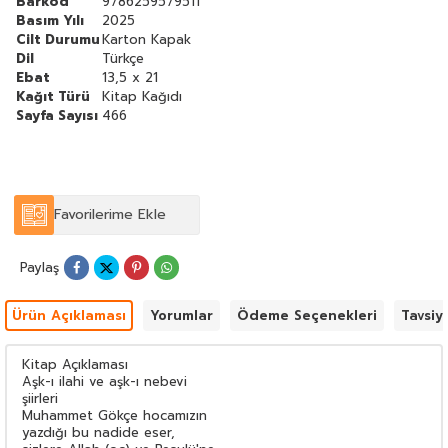
Barkod
9786259579511
Basım Yılı
2025
Cilt Durumu
Karton Kapak
Dil
Türkçe
Ebat
13,5 x 21
Kağıt Türü
Kitap Kağıdı
Sayfa Sayısı
466
Favorilerime Ekle
Paylaş
Ürün Açıklaması
Yorumlar
Ödeme Seçenekleri
Tavsiy
Kitap Açıklaması
Aşk-ı ilahi ve aşk-ı nebevi
şiirleri
Muhammet Gökçe hocamızın
yazdığı bu nadide eser,