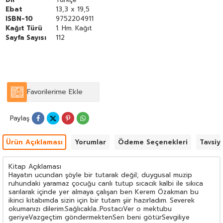
Ebat
13,3 x 19,5
ISBN-10
9752204911
Kağıt Türü
1. Hm. Kağıt
Sayfa Sayısı
112
Favorilerime Ekle
Paylaş
Ürün Açıklaması
Yorumlar
Ödeme Seçenekleri
Tavsiy
Kitap Açıklaması
Hayatın ucundan şöyle bir tutarak değil; duygusal muzip
ruhundaki yaramaz çocuğu canlı tutup sıcacık kalbi ile sıkıca
sarılarak içinde yer almaya çalışan ben Kerem Özakman bu
ikinci kitabımda sizin için bir tutam şiir hazırladım. Severek
okumanızı dilerim.Sağlıcakla...PostacıVer o mektubu
geriyeVazgeçtim göndermektenSen beni götürSevgiliye