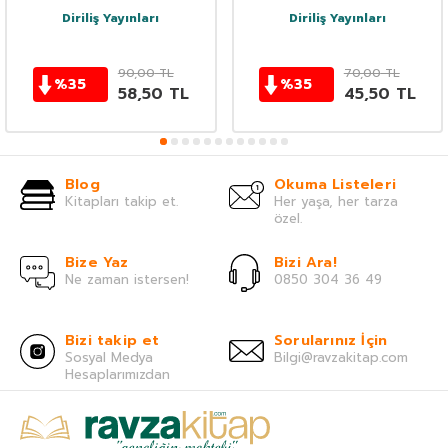
Diriliş Yayınları
Diriliş Yayınları
90,00
TL
70,00
TL
%
35
%
35
58,50
TL
45,50
TL
Blog
Okuma Listeleri
Kitapları takip et.
Her yaşa, her tarza
özel.
Bize Yaz
Bizi Ara!
Ne zaman istersen!
0850 304 36 49
Bizi takip et
Sorularınız İçin
Sosyal Medya
Bilgi@ravzakitap.com
Hesaplarımızdan