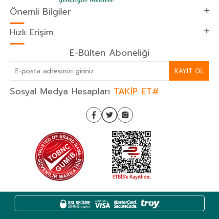
Önemli Bilgiler
Hızlı Erişim
E-Bülten Aboneliği
KAYIT OL
Sosyal Medya Hesapları
TAKİP ET#