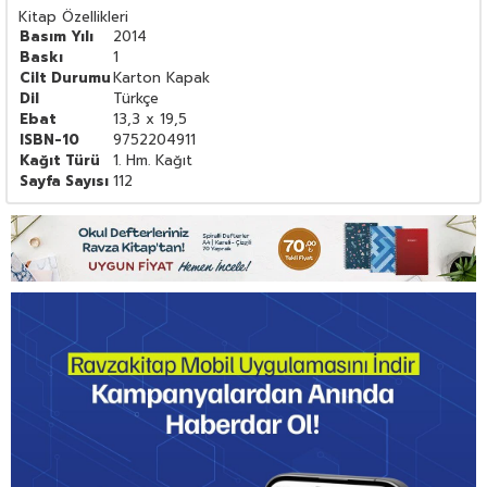
Kitap Özellikleri
Basım Yılı
2014
Baskı
1
Cilt Durumu
Karton Kapak
Dil
Türkçe
Ebat
13,3 x 19,5
ISBN-10
9752204911
Kağıt Türü
1. Hm. Kağıt
Sayfa Sayısı
112