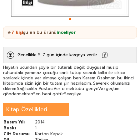
7
kişi
şu an bu ürünü
inceliyor
🔥
Genellikle 5-7 gün içinde kargoya verilir.
Hayatın ucundan şöyle bir tutarak değil; duygusal muzip
ruhundaki yaramaz çocuğu canlı tutup sıcacık kalbi ile sıkıca
sarılarak içinde yer almaya çalışan ben Kerem Özakman bu ikinci
kitabımda sizin için bir tutam şiir hazırladım. Severek okumanızı
dilerim.Sağlıcakla...PostacıVer o mektubu geriyeVazgeçtim
göndermektenSen beni götürSevgiliye
Kitap Özellikleri
Basım Yılı
2014
Baskı
1
Cilt Durumu
Karton Kapak
Dil
Türkçe