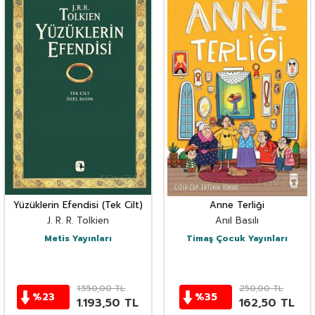
Yüzüklerin Efendisi (Tek Cilt)
Anne Terliği
J. R. R. Tolkien
Anıl Basılı
Metis Yayınları
Timaş Çocuk Yayınları
1.550,00
TL
250,00
TL
%
23
%
35
1.193,50
TL
162,50
TL