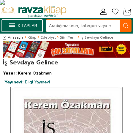
KİTAPLAR
Anasayfa
Kitap
Edebiyat
Şiir (Yerli)
İş Sevdaya Gelince
İş Sevdaya Gelince
Yazar:
Kerem Özakman
Yayınevi:
Bilgi Yayınevi