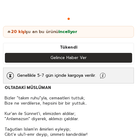
20
kişi
şu an bu ürünü
inceliyor
🔥
Tükendi
Gelince Haber Ver
Genellikle 5-7 gün içinde kargoya verilir.
OLTADAKİ MÜSLÜMAN
Bizler "takım ruhu"yla, cemaatleri tuttuk;
Bize ne verdilerse, hepsini bir bir yuttuk...
Kur'an ile Sünnet'i, elimizden aldılar;
"Anlamazsın" diyerek, aklımızı çaldılar.
Tağutları İslam'ın âmirleri eyleyip;
Cibt'e ulu'l-emr deyip, ümmeti kandırdılar!