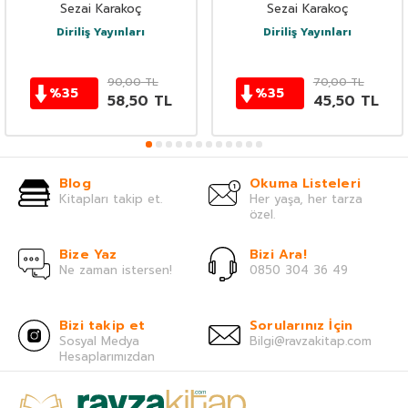
Sezai Karakoç
Sezai Karakoç
Diriliş Yayınları
Diriliş Yayınları
90,00
TL
70,00
TL
%
35
%
35
58,50
TL
45,50
TL
Blog
Okuma Listeleri
Kitapları takip et.
Her yaşa, her tarza
özel.
Bize Yaz
Bizi Ara!
Ne zaman istersen!
0850 304 36 49
Bizi takip et
Sorularınız İçin
Sosyal Medya
Bilgi@ravzakitap.com
Hesaplarımızdan