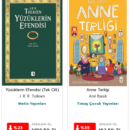
Yüzüklerin Efendisi (Tek Cilt)
Anne Terliği
J. R. R. Tolkien
Anıl Basılı
Metis Yayınları
Timaş Çocuk Yayınları
1.550,00
TL
250,00
TL
%
23
%
35