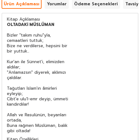
Ürün Açıklaması
Yorumlar
Ödeme Seçenekleri
Tavsiy
Kitap Açıklaması
OLTADAKİ MÜSLÜMAN
Bizler "takım ruhu"yla,
cemaatleri tuttuk;
Bize ne verdilerse, hepsini bir
bir yuttuk...
Kur'an ile Sünnet'i, elimizden
aldılar;
"Anlamazsın" diyerek, aklımızı
çaldılar.
Tağutları İslam'ın âmirleri
eyleyip;
Cibt'e ulu'l-emr deyip, ümmeti
kandırdılar!
Allah ve Rasulünün, beyanları
ortada,
Buna rağmen Müslüman, balık
gibi oltada!
Kitap Özellikleri