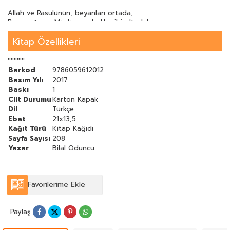
Allah ve Rasulünün, beyanları ortada,
Buna rağmen Müslüman, balık gibi oltada!
Kitap Özellikleri
'''''''''''
Barkod
9786059612012
Basım Yılı
2017
Baskı
1
Cilt Durumu
Karton Kapak
Dil
Türkçe
Ebat
21x13,5
Kağıt Türü
Kitap Kağıdı
Sayfa Sayısı
208
Yazar
Bilal Oduncu
Favorilerime Ekle
Paylaş