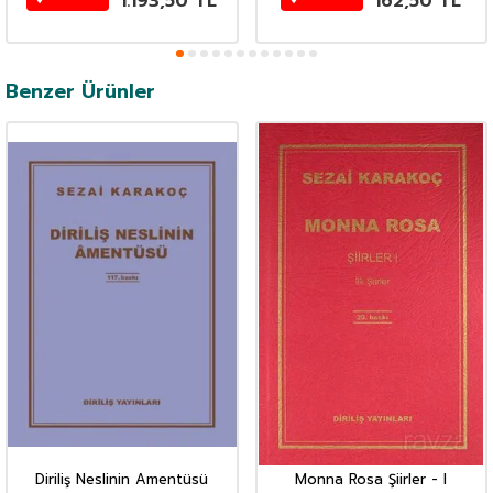
1.193,50
TL
162,50
TL
Benzer Ürünler
Diriliş Neslinin Amentüsü
Monna Rosa Şiirler - I