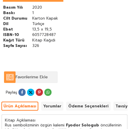
Basım Yılı
2020
Baskı
1
Cilt Durumu
Karton Kapak
Dil
Türkçe
Ebat
13,5 x 19,5
ISBN-10
6057728487
Kağıt Türü
Kitap Kağıdı
Sayfa Sayısı
326
Favorilerime Ekle
Paylaş
Ürün Açıklaması
Yorumlar
Ödeme Seçenekleri
Tavsiy
Kitap Açıklaması
Rus sembolizminin özgün kalemi
Fyodor Sologub
öncüllerinin