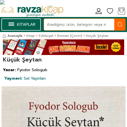
KİTAPLAR
Anasayfa
Kitap
Edebiyat
Roman (Çeviri)
Küçük Şeytan
Küçük Şeytan
Yazar:
Fyodor Sologub
Yayınevi:
Sel Yayınları