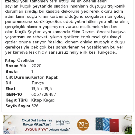
izlediği yolu tamamen terk ettiği ve en önemli eseri
sayılan Küçük Şeytan'da sıradan insanların düştüğü trajikomik
durumları sıradışı bir kasaba dekoruna yedirerek okuru adım
adım kimin suçlu kimin kurban olduğunu sorgulatan bir çöküş
panoramasına sürüklüyor.Rus edebiyatını hâkimiyeti altına almış
gerçekçilik akımına yapılmış en vurucu misillemelerden biri
olan Küçük Şeytan aynı zamanda Ekim Devrimi öncesi burjuva
yaşantısını ve rehaveti yıkıma götüren toplumsal çözülmeyi
gözler önüne seriyor. Yazıldığı dönem ahlaka mugayir olduğu
gerekçesiyle pek çok kez sansürlenen ve yasaklanan bu yer
yer karnava lesk hiciv sansürsüz haliyle ilk kez Türkçede...
Kitap Özellikleri
Basım Yılı
2020
Baskı
1
Cilt Durumu
Karton Kapak
Dil
Türkçe
Ebat
13,5 x 19,5
ISBN-10
6057728487
Kağıt Türü
Kitap Kağıdı
Sayfa Sayısı
326