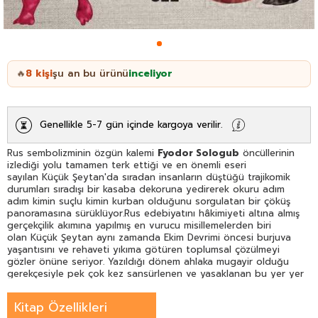
8
kişi
şu an bu ürünü
inceliyor
🔥
Genellikle 5-7 gün içinde kargoya verilir.
Rus sembolizminin özgün kalemi
Fyodor Sologub
öncüllerinin
izlediği yolu tamamen terk ettiği ve en önemli eseri
sayılan Küçük Şeytan'da sıradan insanların düştüğü trajikomik
durumları sıradışı bir kasaba dekoruna yedirerek okuru adım
adım kimin suçlu kimin kurban olduğunu sorgulatan bir çöküş
panoramasına sürüklüyor.Rus edebiyatını hâkimiyeti altına almış
gerçekçilik akımına yapılmış en vurucu misillemelerden biri
olan Küçük Şeytan aynı zamanda Ekim Devrimi öncesi burjuva
yaşantısını ve rehaveti yıkıma götüren toplumsal çözülmeyi
gözler önüne seriyor. Yazıldığı dönem ahlaka mugayir olduğu
gerekçesiyle pek çok kez sansürlenen ve yasaklanan bu yer yer
karnava lesk hiciv sansürsüz haliyle ilk kez Türkçede...
Kitap Özellikleri