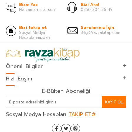
Bize Yaz
Bizi Ara!
Ne zaman istersen!
0850 304 36 49
Bizi takip et
Sorularınız İçin
Sosyal Medya
Bilgi@ravzakitap.com
Hesaplarımızdan
Önemli Bilgiler
Hızlı Erişim
E-Bülten Aboneliği
KAYIT OL
Sosyal Medya Hesapları
TAKİP ET#