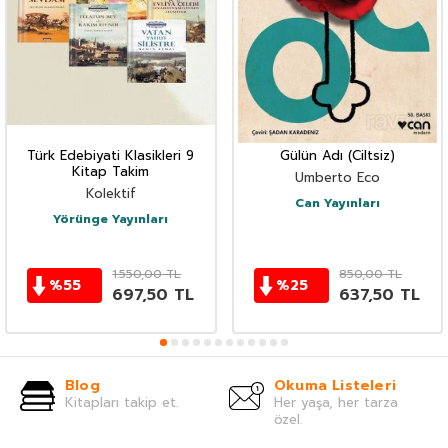
Türk Edebiyati Klasikleri 9
Gülün Adı (Ciltsiz)
Kitap Takim
Umberto Eco
Kolektif
Can Yayınları
Yörünge Yayınları
1.550,00
TL
850,00
TL
%
55
%
25
697,50
TL
637,50
TL
Blog
Okuma Listeleri
Kitapları takip et.
Her yaşa, her tarza
özel.