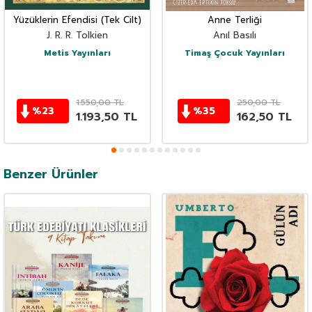
Yüzüklerin Efendisi (Tek Cilt)
Anne Terliği
J. R. R. Tolkien
Anıl Basılı
Metis Yayınları
Timaş Çocuk Yayınları
1.550,00
TL
250,00
TL
%
23
%
35
1.193,50
TL
162,50
TL
Benzer Ürünler