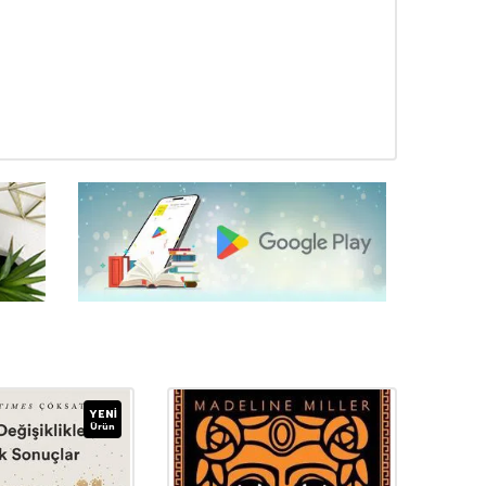
YENI
Ürün