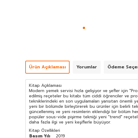
Ürün Açıklaması
Yorumlar
Ödeme Seçen
Kitap Açıklaması
Modern yemek servisi hızla gelişiyor ve şefler için "Pr
edilmiş reçeteler bu kitabı tüm ciddi öğrenciler ve p
tekniklerindeki en son uygulamaları yansıtan önemli yen
yeni bir bölümde birleştirerek bu ürünler için belirli 
güncellenmiş ve yeni resimlerin eklendiği bir bölüm 
popüler sous-vide pişirme tekniği yeni "trend" reçeteler
daha fazla ilgi ve yeni keşiflerle büyüyor.
Kitap Özellikleri
Basım Yılı
2019