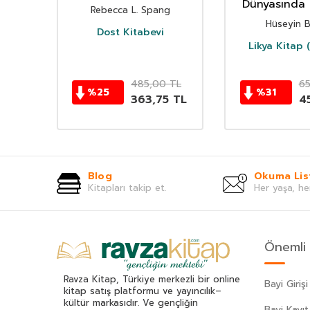
Dünyasında 
Rebecca L. Spang
Mutf
Hüseyin B
Dost Kitabevi
Likya Kitap 
TL
485,00
TL
65
%
25
%
31
50
TL
363,75
TL
4
Blog
Okuma Lis
Kitapları takip et.
Her yaşa, he
Önemli 
Ravza Kitap, Türkiye merkezli bir online
Bayi Girişi
kitap satış platformu ve yayıncılık–
kültür markasıdır. Ve gençliğin
Bayi Kayıt