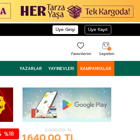
Üye Girişi
Üye Kayıt
0
Favorilerim
Sepetim
YAZARLAR
YAYINEVLERI
KAMPANYALAR
2.000,00
TL
18
%
1.640,00
TL