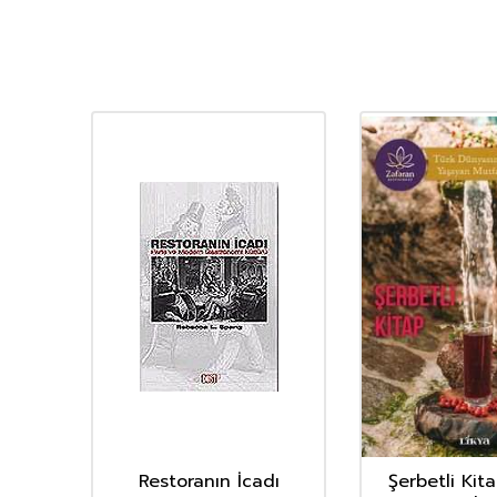
ş
Restoranın İcadı
Şerbetli Kit