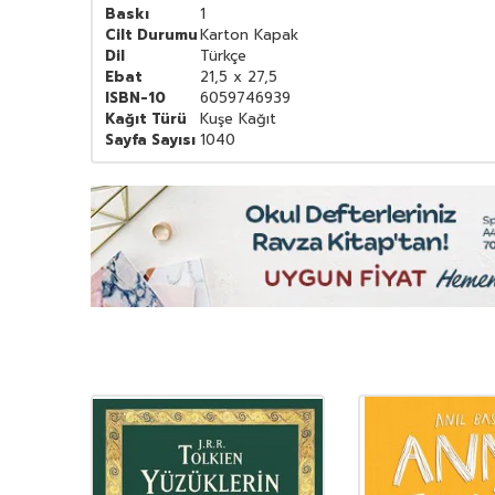
Baskı
1
Cilt Durumu
Karton Kapak
Dil
Türkçe
Ebat
21,5 x 27,5
ISBN-10
6059746939
Kağıt Türü
Kuşe Kağıt
Sayfa Sayısı
1040