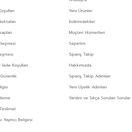
oşulları
Yeni Ürünler
Noktaları
İndirimdekiler
apları
Müşteri Hizmetleri
zleşmesi
Sepetim
leşmesi
Sipariş Takip
 İade Koşulları
Hakkımızda
e Güvenlik
Sipariş Takip Adımları
gisi
Yeni Üyelik Adımları
Ödeme
Yardım ve Sıkça Sorulan Sorular
Teslimat
sı Yayıncı Belgesi