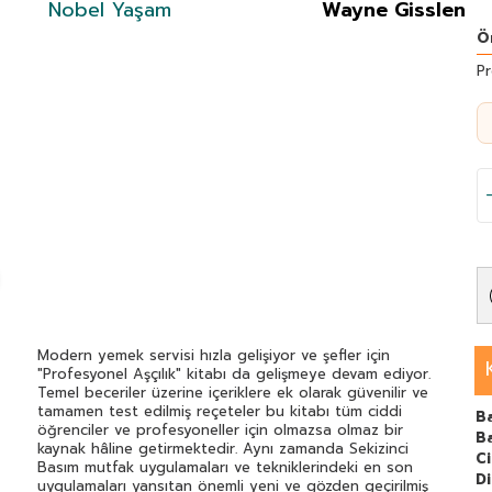
Nobel Yaşam
Wayne Gisslen
Ö
Pr
Modern yemek servisi hızla gelişiyor ve şefler için
"Profesyonel Aşçılık" kitabı da gelişmeye devam ediyor.
Temel beceriler üzerine içeriklere ek olarak güvenilir ve
tamamen test edilmiş reçeteler bu kitabı tüm ciddi
Ba
öğrenciler ve profesyoneller için olmazsa olmaz bir
B
kaynak hâline getirmektedir. Aynı zamanda Sekizinci
C
Basım mutfak uygulamaları ve tekniklerindeki en son
Di
uygulamaları yansıtan önemli yeni ve gözden geçirilmiş