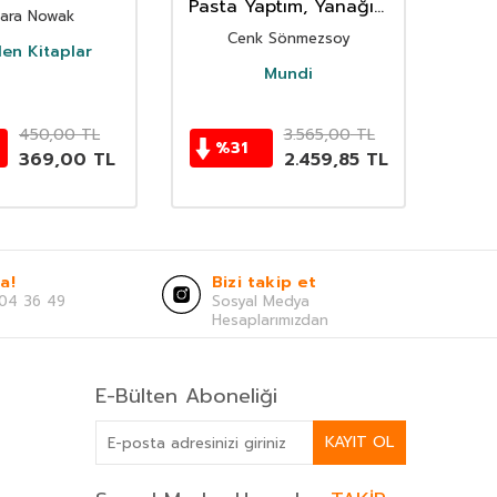
Pasta Yaptım, Yanağını
Kült
ara Nowak
Dayar Uyursun
ve 
Cenk Sönmezsoy
Te
len Kitaplar
Mundi
450,00
TL
3.565,00
TL
%
31
369,00
TL
2.459,85
TL
a!
Bizi takip et
04 36 49
Sosyal Medya
Hesaplarımızdan
E-Bülten Aboneliği
KAYIT OL