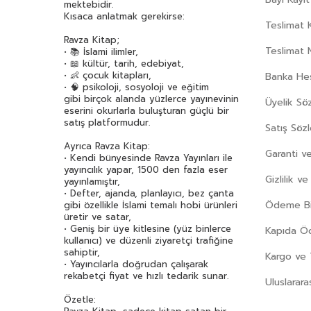
mektebidir.
Kısaca anlatmak gerekirse:
Teslimat K
Ravza Kitap;
Teslimat 
• 📚 İslami ilimler,
• 📖 kültür, tarih, edebiyat,
• 👶 çocuk kitapları,
Banka Hes
• 🧠 psikoloji, sosyoloji ve eğitim
gibi birçok alanda yüzlerce yayınevinin
Üyelik Sö
eserini okurlarla buluşturan güçlü bir
satış platformudur.
Satış Söz
Ayrıca Ravza Kitap:
Garanti ve
• Kendi bünyesinde Ravza Yayınları ile
yayıncılık yapar, 1500 den fazla eser
Gizlilik v
yayınlamıştır,
• Defter, ajanda, planlayıcı, bez çanta
Ödeme Bil
gibi özellikle İslami temalı hobi ürünleri
üretir ve satar,
• Geniş bir üye kitlesine (yüz binlerce
Kapıda 
kullanıcı) ve düzenli ziyaretçi trafiğine
sahiptir,
Kargo ve 
• Yayıncılarla doğrudan çalışarak
rekabetçi fiyat ve hızlı tedarik sunar.
Uluslarara
Özetle: