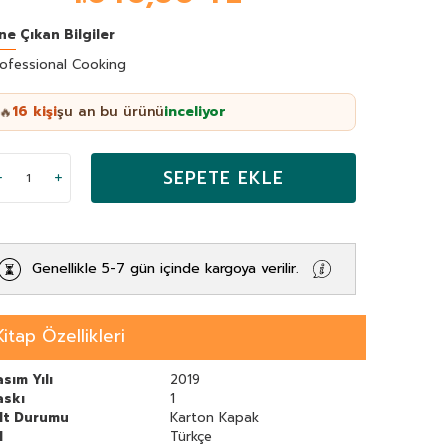
ne Çıkan Bilgiler
ofessional Cooking
16
kişi
şu an bu ürünü
inceliyor
🔥
SEPETE EKLE
Genellikle 5-7 gün içinde kargoya verilir.
Kitap Özellikleri
sım Yılı
2019
askı
1
ilt Durumu
Karton Kapak
l
Türkçe