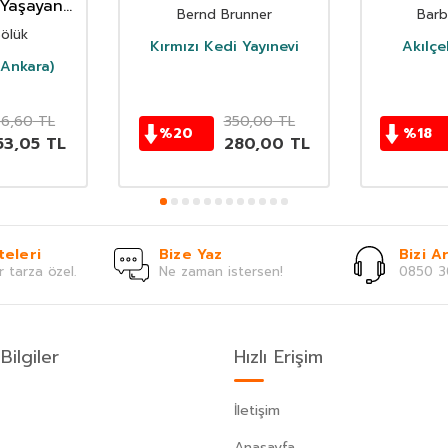
Yaşayan
Bernd Brunner
Barb
ak
ölük
Kırmızı Kedi Yayınevi
Akılçe
(Ankara)
6,60
TL
350,00
TL
%
20
%
18
53,05
TL
280,00
TL
teleri
Bize Yaz
Bizi Ar
r tarza özel.
Ne zaman istersen!
0850 3
Bilgiler
Hızlı Erişim
İletişim
Anasayfa