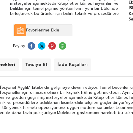
E
materyaller içermektedir:Kitap etler kümes hayvanları ve
I
balıklar için temel pişirme yöntemlerini yeni bir bölümde
birleştirerek bu ürünler için belirli teknik ve prosedürlere
Ka
odaklanan kısımlardaki bilgileri güçlendiriyor.Yiyecek
Sa
sunumu ve tabak hazırlama hakkında güncellenmiş ve
yeni resimlerin eklendiği bir bölüm her tür yemek hizmeti
Favorilerime Ekle
operasyonuna uygun modern sunumlar tasarlanması için
araçlar sunuyor.Giderek daha popüler olan popüler sous-
vide pişirme tekniği yeni "trend" reçeteleri ile daha fazla
Paylaş
pekiştiriliyor.Moleküler gastronomi hareketi bu teknikleri
kullanarak genişletilmiş bir reçete koleksiyonu ile daha
fazla ilgi ve yeni keşiflerle büyüyor.
ekleri
Tavsiye Et
İade Koşulları
ofesyonel Aşçılık" kitabı da gelişmeye devam ediyor. Temel beceriler ü
rofesyoneller için olmazsa olmaz bir kaynak hâline getirmektedir. Ayn
i ve gözden geçirilmiş materyaller içermektedir:Kitap etler kümes hay
teknik ve prosedürlere odaklanan kısımlardaki bilgileri güçlendiriyor.
her tür yemek hizmeti operasyonuna uygun modern sunumlar tasarlanm
i ile daha fazla pekiştiriliyor.Moleküler gastronomi hareketi bu teknik