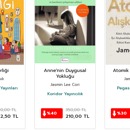
liği
Anne'nin Duygusal
Atomik 
Yokluğu
ılı
Ja
Jasmin Lee Cori
Yayınları
Pegasu
Koridor Yayıncılık
50,00
TL
350,00
TL
%
40
%
30
62,50
TL
210,00
TL