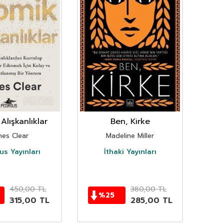
Alışkanlıklar
Ben, Kirke
mes Clear
Madeline Miller
s Yayınları
İthaki Yayınları
D
450,00
TL
380,00
TL
%
25
315,00
TL
285,00
TL