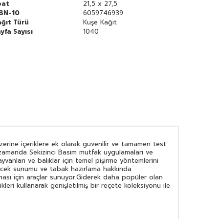
bat
21,5 x 27,5
SBN-10
6059746939
ğıt Türü
Kuşe Kağıt
yfa Sayısı
1040
zerine içeriklere ek olarak güvenilir ve tamamen test
ı zamanda Sekizinci Basım mutfak uygulamaları ve
vanları ve balıklar için temel pişirme yöntemlerini
Yiyecek sunumu ve tabak hazırlama hakkında
ası için araçlar sunuyor.Giderek daha popüler olan
leri kullanarak genişletilmiş bir reçete koleksiyonu ile