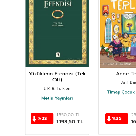
nın
Yüzüklerin Efendisi (Tek
Anne Ter
istan
Cilt)
Anıl Bas
i
J. R. R. Tolkien
Timaş Çocuk 
i
Metis Yayınları
TL
1.550,00
TL
2
%
23
%
35
TL
1.193,50
TL
1