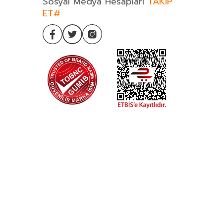
Sosyal Medya Hesapları
TAKİP
ET#