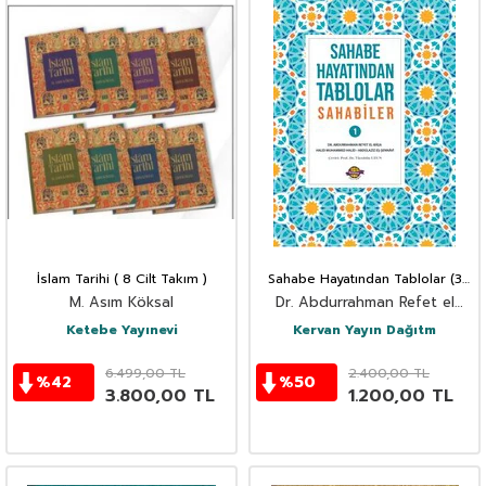
İslam Tarihi ( 8 Cilt Takım )
Sahabe Hayatından Tablolar (3
Cilt Takım)
M. Asım Köksal
Dr. Abdurrahman Refet el
Başa
Ketebe Yayınevi
Kervan Yayın Dağıtm
6.499,00
TL
2.400,00
TL
%
42
%
50
3.800,00
TL
1.200,00
TL