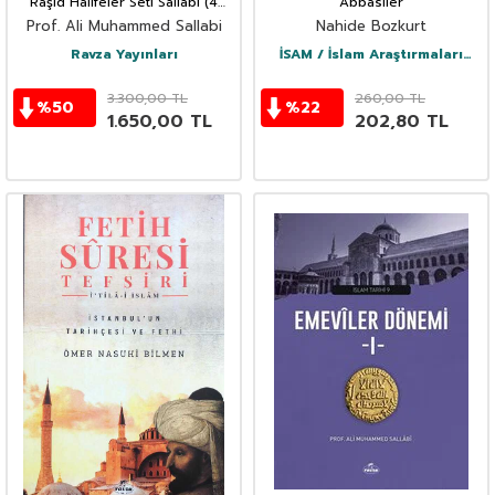
Raşid Halifeler Seti Sallabi (4
Abbasiler
Kitap Takım - Karton Kapak)
Prof. Ali Muhammed Sallabi
Nahide Bozkurt
Ravza Yayınları
İSAM / İslam Araştırmaları
Merkezi
3.300,00
TL
260,00
TL
%
50
%
22
1.650,00
TL
202,80
TL