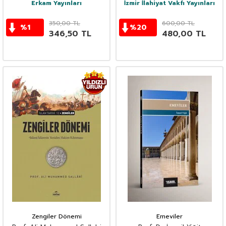
Erkam Yayınları
İzmir İlahiyat Vakfı Yayınları
350,00
TL
600,00
TL
%
1
%
20
346,50
TL
480,00
TL
Zengiler Dönemi
Emeviler