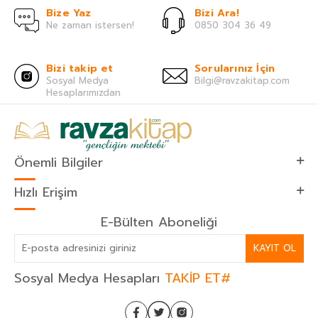
Bize Yaz
Bizi Ara!
Ne zaman istersen!
0850 304 36 49
Bizi takip et
Sorularınız İçin
Sosyal Medya
Bilgi@ravzakitap.com
Hesaplarımızdan
Önemli Bilgiler
Hızlı Erişim
E-Bülten Aboneliği
KAYIT OL
Sosyal Medya Hesapları
TAKİP ET#