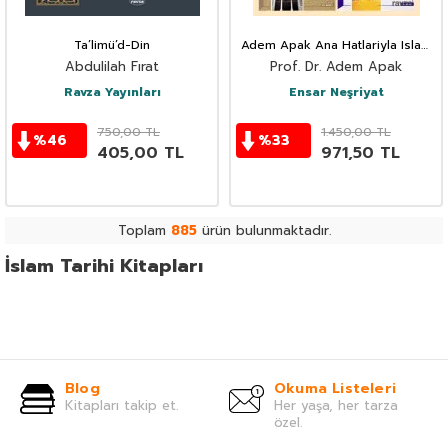
Ta’limü’d-Din
Adem Apak Ana Hatlariyla Islam
Tarihi 4lü Set
Abdulilah Fırat
Prof. Dr. Adem Apak
Ravza Yayınları
Ensar Neşriyat
750,00
TL
1.450,00
TL
%
46
%
33
405,00
TL
971,50
TL
Toplam
885
ürün bulunmaktadır.
İslam Tarihi Kitapları
Blog
Okuma Listeleri
Kitapları takip et.
Her yaşa, her tarza
özel.