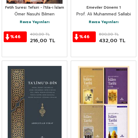
Fetih Suresi Tefsiri - İ'tila-i İslam
Emeviler Dönemi 1
Ömer Nasuhi Bilmen
Prof. Ali Muhammed Sallabi
Ravza Yayınları
Ravza Yayınları
400,00
TL
800,00
TL
%
46
%
46
216,00
TL
432,00
TL