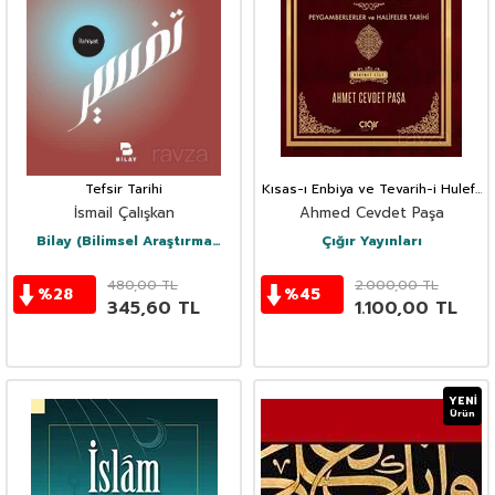
Tefsir Tarihi
Kısas-ı Enbiya ve Tevarih-i Hulefa
Peygamberler Ve Halifeler Tarihi
İsmail Çalışkan
Ahmed Cevdet Paşa
(2 Cilt)
Bilay (Bilimsel Araştırma
Çığır Yayınları
Yayınları)
480,00
TL
2.000,00
TL
%
28
%
45
345,60
TL
1.100,00
TL
YENI
Ürün