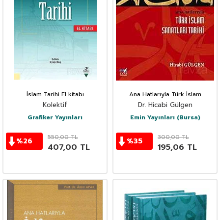
İslam Tarihi El kitabı
Ana Hatlarıyla Türk İslam
Sanatları Tarihi
Kolektif
Dr. Hicabi Gülgen
Grafiker Yayınları
Emin Yayınları (Bursa)
550,00
TL
300,00
TL
%
26
%
35
407,00
TL
195,06
TL