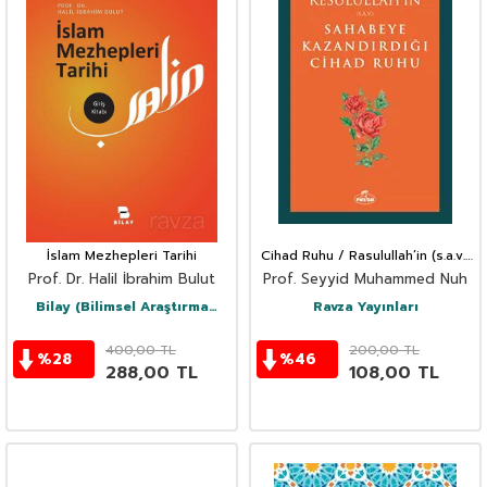
İslam Mezhepleri Tarihi
Cihad Ruhu / Rasulullah’in (s.a.v.)
Sahabeye Kazandirdigi
Prof. Dr. Halil İbrahim Bulut
Prof. Seyyid Muhammed Nuh
Bilay (Bilimsel Araştırma
Ravza Yayınları
Yayınları)
400,00
TL
200,00
TL
%
28
%
46
288,00
TL
108,00
TL