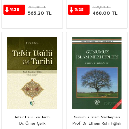
785,00
TL
650,00
TL
%
28
%
28
565,20
TL
468,00
TL
Tefsir Usulü ve Tarihi
Günümüz İslam Mezhepleri
Dr. Ömer Çelik
Prof. Dr. Ethem Ruhi Fığlalı