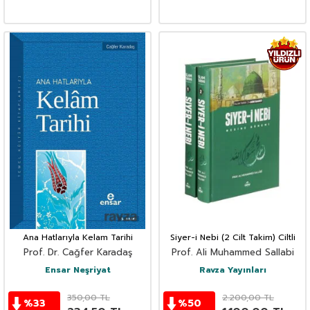
Ana Hatlarıyla Kelam Tarihi
Siyer-i Nebi (2 Cilt Takim) Ciltli
Prof. Dr. Cağfer Karadaş
Prof. Ali Muhammed Sallabi
Ensar Neşriyat
Ravza Yayınları
350,00
TL
2.200,00
TL
%
33
%
50