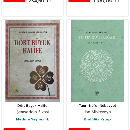
234,50
TL
1.100,00
TL
Dört Büyük Halife
Tanrı-Nefs- Nübüvvet
Şemseddin Sivasi
İbn Miskeveyh
Medine Yayıncılık
Endülüs Kitap