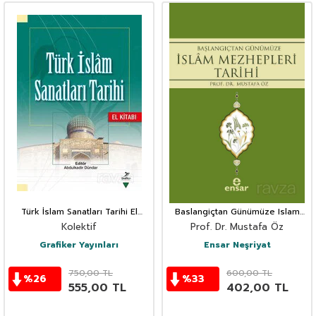
Türk İslam Sanatları Tarihi El
Baslangiçtan Günümüze Islam
Kitabı
Mezhepleri Tarihi
Kolektif
Prof. Dr. Mustafa Öz
Grafiker Yayınları
Ensar Neşriyat
750,00
TL
600,00
TL
%
26
%
33
555,00
TL
402,00
TL