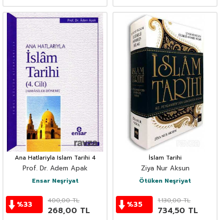
Ana Hatlariyla Islam Tarihi 4
İslam Tarihi
Prof. Dr. Adem Apak
Ziya Nur Aksun
Ensar Neşriyat
Ötüken Neşriyat
400,00
TL
1.130,00
TL
%
33
%
35
268,00
TL
734,50
TL