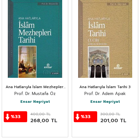
Ana Hatlarıyla İslam Mezhepleri
Ana Hatlarıyla İslam Tarihi 3
Tarihi
Prof. Dr. Mustafa Öz
Prof. Dr. Adem Apak
Ensar Neşriyat
Ensar Neşriyat
400,00
TL
300,00
TL
%
33
%
33
268,00
TL
201,00
TL