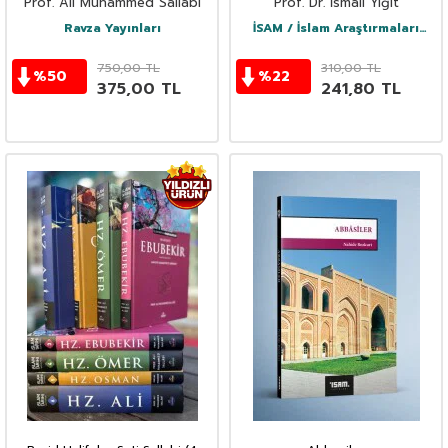
Prof. Ali Muhammed Sallabi
Prof. Dr. İsmail Yiğit
Ravza Yayınları
İSAM / İslam Araştırmaları
Merkezi
750,00
TL
310,00
TL
%
50
%
22
375,00
TL
241,80
TL