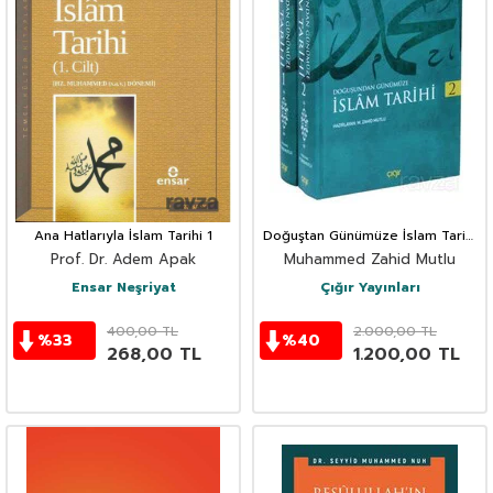
Ana Hatlarıyla İslam Tarihi 1
Doğuştan Günümüze İslam Tarihi
(2 Cilt Takım)
Prof. Dr. Adem Apak
Muhammed Zahid Mutlu
Ensar Neşriyat
Çığır Yayınları
400,00
TL
2.000,00
TL
%
33
%
40
268,00
TL
1.200,00
TL