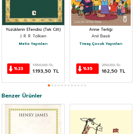
Yüzüklerin Efendisi (Tek Cilt)
Anne Terliği
J. R. R. Tolkien
Anıl Basılı
Metis Yayınları
Timaş Çocuk Yayınları
1.550,00
TL
250,00
TL
%
23
%
35
1.193,50
TL
162,50
TL
Benzer Ürünler