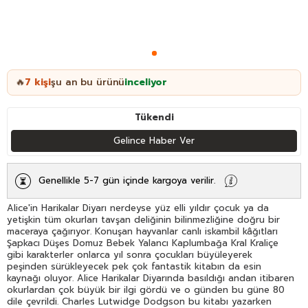
7
kişi
şu an bu ürünü
inceliyor
🔥
Tükendi
Gelince Haber Ver
Genellikle 5-7 gün içinde kargoya verilir.
Alice'in Harikalar Diyarı nerdeyse yüz elli yıldır çocuk ya da
yetişkin tüm okurları tavşan deliğinin bilinmezliğine doğru bir
maceraya çağırıyor. Konuşan hayvanlar canlı iskambil kâğıtları
Şapkacı Düşes Domuz Bebek Yalancı Kaplumbağa Kral Kraliçe
gibi karakterler onlarca yıl sonra çocukları büyüleyerek
peşinden sürükleyecek pek çok fantastik kitabın da esin
kaynağı oluyor. Alice Harikalar Diyarında basıldığı andan itibaren
okurlardan çok büyük bir ilgi gördü ve o günden bu güne 80
dile çevrildi. Charles Lutwidge Dodgson bu kitabı yazarken