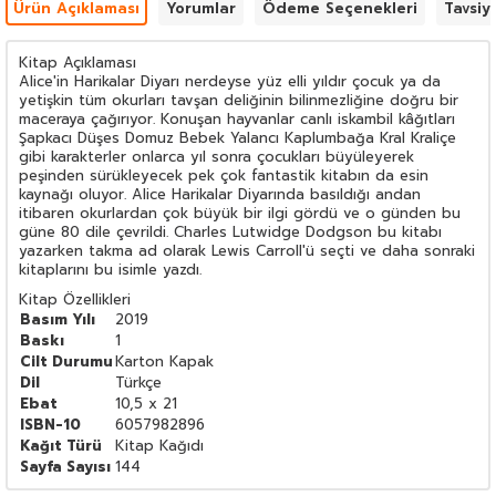
Ürün Açıklaması
Yorumlar
Ödeme Seçenekleri
Tavsiy
Kitap Açıklaması
Alice'in Harikalar Diyarı nerdeyse yüz elli yıldır çocuk ya da
yetişkin tüm okurları tavşan deliğinin bilinmezliğine doğru bir
maceraya çağırıyor. Konuşan hayvanlar canlı iskambil kâğıtları
Şapkacı Düşes Domuz Bebek Yalancı Kaplumbağa Kral Kraliçe
gibi karakterler onlarca yıl sonra çocukları büyüleyerek
peşinden sürükleyecek pek çok fantastik kitabın da esin
kaynağı oluyor. Alice Harikalar Diyarında basıldığı andan
itibaren okurlardan çok büyük bir ilgi gördü ve o günden bu
güne 80 dile çevrildi. Charles Lutwidge Dodgson bu kitabı
yazarken takma ad olarak Lewis Carroll'ü seçti ve daha sonraki
kitaplarını bu isimle yazdı.
Kitap Özellikleri
Basım Yılı
2019
Baskı
1
Cilt Durumu
Karton Kapak
Dil
Türkçe
Ebat
10,5 x 21
ISBN-10
6057982896
Kağıt Türü
Kitap Kağıdı
Sayfa Sayısı
144