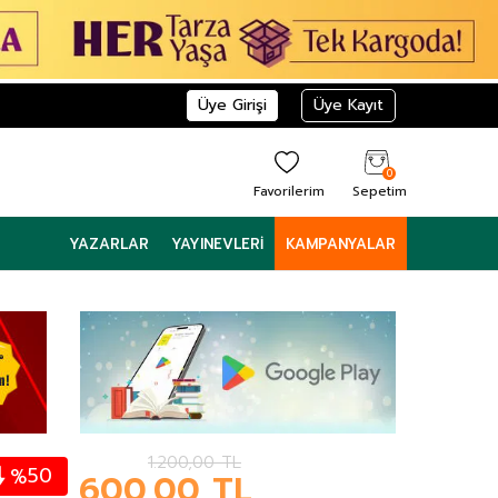
Üye Girişi
Üye Kayıt
0
Favorilerim
Sepetim
YAZARLAR
YAYINEVLERI
KAMPANYALAR
1.200,00
TL
50
%
600,00
TL