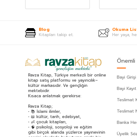
Blog
Okuma Lis
Kitapları takip et.
Her yaşa, he
Önemli 
Ravza Kitap, Türkiye merkezli bir online
Bayi Girişi
kitap satış platformu ve yayıncılık–
kültür markasıdır. Ve gençliğin
Bayi Kayıt
mektebidir.
Kısaca anlatmak gerekirse:
Teslimat K
Ravza Kitap;
Teslimat 
• 📚 İslami ilimler,
• 📖 kültür, tarih, edebiyat,
• 👶 çocuk kitapları,
Banka Hes
• 🧠 psikoloji, sosyoloji ve eğitim
gibi birçok alanda yüzlerce yayınevinin
Üyelik Sö