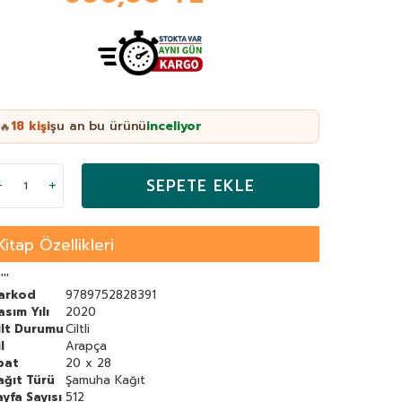
18
kişi
şu an bu ürünü
inceliyor
🔥
SEPETE EKLE
Kitap Özellikleri
''''
arkod
9789752828391
asım Yılı
2020
ilt Durumu
Ciltli
l
Arapça
bat
20 x 28
ağıt Türü
Şamuha Kağıt
ayfa Sayısı
512