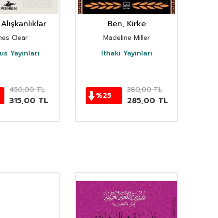
Alışkanlıklar
Ben, Kirke
mes Clear
Madeline Miller
s Yayınları
İthaki Yayınları
D
450,00
TL
380,00
TL
%
25
315,00
TL
285,00
TL