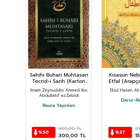
leri
Sahihi Buhari Muhtasarı
Kısasun Nebi
)
Tecrid-i Sarih (Karton
Etfal (Arap
Kapak)
Boy)(Karton
İmam Zeynuddin Ahmed İbn
Ebul Hasen Ali
Abdullatif ez.Zebidi
Darur-R
Ravza Yayınları
0
TL
600,00
TL
2
%
50
%
37
00
TL
300,00
TL
15