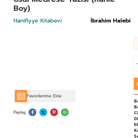
Boy)
Hanifiyye Kitabevi
İbrahim Halebi
Favorilerime Ekle
''''
B
B
Paylaş
C
Di
E
K
S