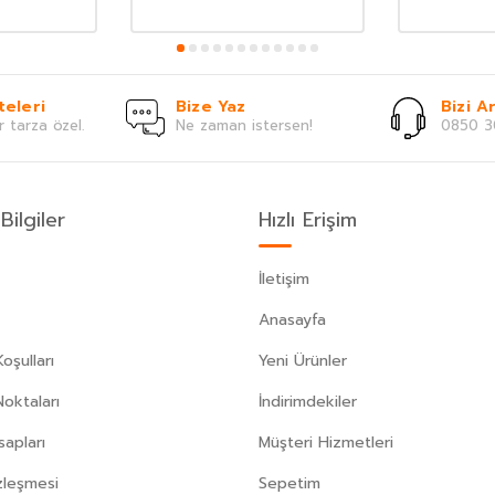
teleri
Bize Yaz
Bizi Ar
r tarza özel.
Ne zaman istersen!
0850 3
Bilgiler
Hızlı Erişim
İletişim
Anasayfa
oşulları
Yeni Ürünler
Noktaları
İndirimdekiler
apları
Müşteri Hizmetleri
zleşmesi
Sepetim