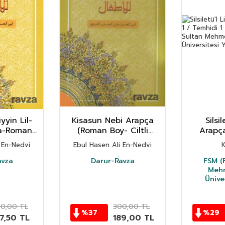
yyin Lil-
Kisasun Nebi Arapça
Silsi
ça-Roman
(Roman Boy- Ciltli
Arapça
 Kapak)
Samua)
Te
 En-Nedvi
Ebul Hasen Ali En-Nedvi
K
avza
Darur-Ravza
FSM (F
Mehm
Ünive
50,00
TL
300,00
TL
%
37
%
29
7,50
TL
189,00
TL