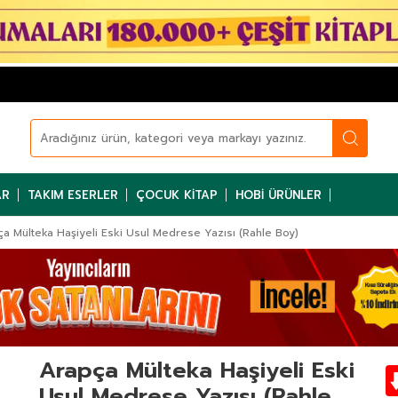
AR
TAKIM ESERLER
ÇOCUK KITAP
HOBI ÜRÜNLER
a Mülteka Haşiyeli Eski Usul Medrese Yazısı (Rahle Boy)
Arapça Mülteka Haşiyeli Eski
Usul Medrese Yazısı (Rahle