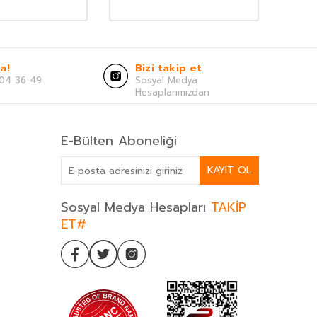
a!
Bizi takip et
04 36 49
Sosyal Medya
Hesaplarımızdan
E-Bülten Aboneliği
KAYIT OL
Sosyal Medya Hesapları
TAKİP
ET#