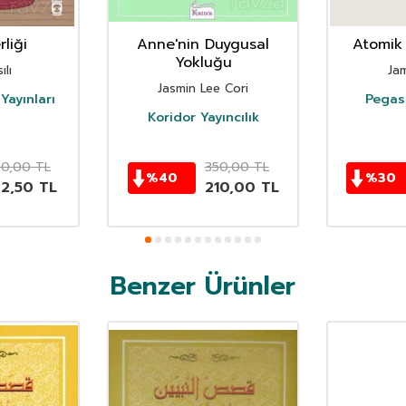
liği
Anne'nin Duygusal
Atomik 
Yokluğu
ılı
Ja
Jasmin Lee Cori
Yayınları
Pegasu
Koridor Yayıncılık
50,00
TL
350,00
TL
%
40
%
30
62,50
TL
210,00
TL
Benzer Ürünler