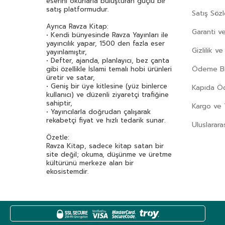
eserini okurlarla buluşturan güçlü bir
satış platformudur.
Satış Söz
Ayrıca Ravza Kitap:
Garanti ve
• Kendi bünyesinde Ravza Yayınları ile
yayıncılık yapar, 1500 den fazla eser
Gizlilik v
yayınlamıştır,
• Defter, ajanda, planlayıcı, bez çanta
Ödeme Bil
gibi özellikle İslami temalı hobi ürünleri
üretir ve satar,
• Geniş bir üye kitlesine (yüz binlerce
Kapıda 
kullanıcı) ve düzenli ziyaretçi trafiğine
sahiptir,
Kargo ve 
• Yayıncılarla doğrudan çalışarak
rekabetçi fiyat ve hızlı tedarik sunar.
Uluslarara
Özetle:
Ravza Kitap, sadece kitap satan bir
site değil; okuma, düşünme ve üretme
kültürünü merkeze alan bir
ekosistemdir.