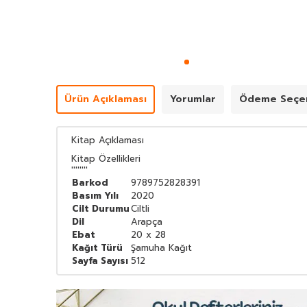
Ürün Açıklaması
Yorumlar
Ödeme Seçen
Kitap Açıklaması
Kitap Özellikleri
''''''''
Barkod
9789752828391
Basım Yılı
2020
Cilt Durumu
Ciltli
Dil
Arapça
Ebat
20 x 28
Kağıt Türü
Şamuha Kağıt
Sayfa Sayısı
512