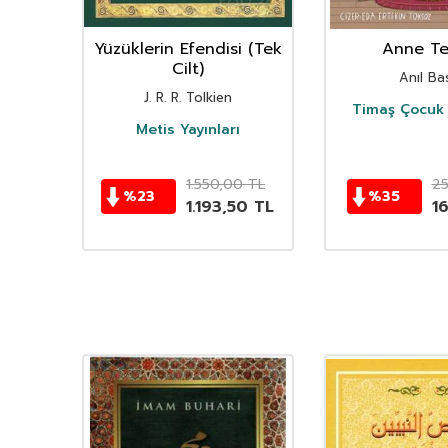
nın
Yüzüklerin Efendisi (Tek
Anne Ter
istan
Cilt)
Anıl Bas
i
J. R. R. Tolkien
Timaş Çocuk 
i
Metis Yayınları
TL
1.550,00
TL
2
%
23
%
35
TL
1.193,50
TL
1