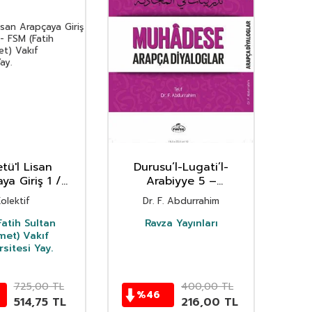
letü'l Lisan
Durusu’l-Lugati’l-
Nese
ya Giriş 1 /
Arabiyye 5 –
(6
mhidi 1
Muhadese Arapça
Mes
olektif
Dr. F. Abdurrahim
Diyaloglar
atih Sultan
Ravza Yayınları
et) Vakıf
rsitesi Yay.
725,00
TL
400,00
TL
%
46
%
514,75
TL
216,00
TL