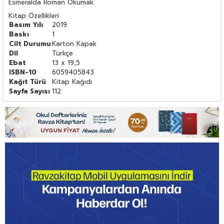
Esmeralda Roman Okumak.
Kitap Özellikleri
Basım Yılı
2019
Baskı
1
Cilt Durumu
Karton Kapak
Dil
Türkçe
Ebat
13 x 19,5
ISBN-10
6059405843
Kağıt Türü
Kitap Kağıdı
Sayfa Sayısı
112