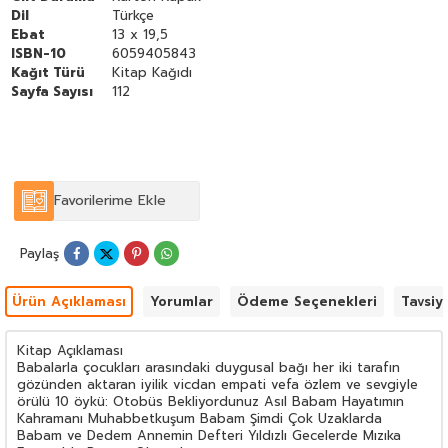
Dil
Türkçe
Ebat
13 x 19,5
ISBN-10
6059405843
Kağıt Türü
Kitap Kağıdı
Sayfa Sayısı
112
Favorilerime Ekle
Paylaş
Ürün Açıklaması
Yorumlar
Ödeme Seçenekleri
Tavsiy
Kitap Açıklaması
Babalarla çocukları arasındaki duygusal bağı her iki tarafın
gözünden aktaran iyilik vicdan empati vefa özlem ve sevgiyle
örülü 10 öykü: Otobüs Bekliyordunuz Asıl Babam Hayatımın
Kahramanı Muhabbetkuşum Babam Şimdi Çok Uzaklarda
Babam ve Dedem Annemin Defteri Yıldızlı Gecelerde Mızıka