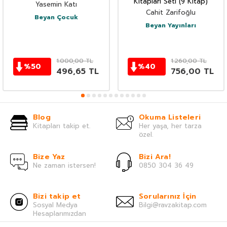
Kitapları Seti (9 Kitap)
Yasemin Katı
Cahit Zarifoğlu
Beyan Çocuk
Beyan Yayınları
1.000,00
TL
1.260,00
TL
%
50
%
40
496,65
TL
756,00
TL
Blog
Okuma Listeleri
Kitapları takip et.
Her yaşa, her tarza
özel.
Bize Yaz
Bizi Ara!
Ne zaman istersen!
0850 304 36 49
Bizi takip et
Sorularınız İçin
Sosyal Medya
Bilgi@ravzakitap.com
Hesaplarımızdan