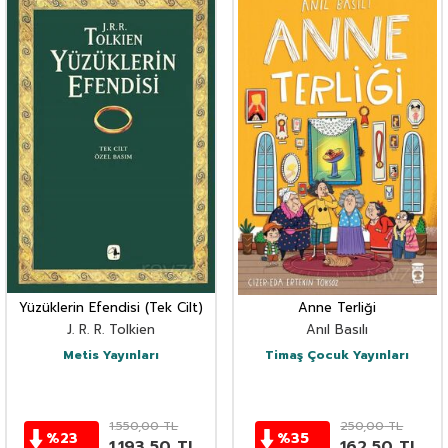
Yüzüklerin Efendisi (Tek Cilt)
Anne Terliği
J. R. R. Tolkien
Anıl Basılı
Metis Yayınları
Timaş Çocuk Yayınları
1.550,00
TL
250,00
TL
%
23
%
35
1.193,50
TL
162,50
TL