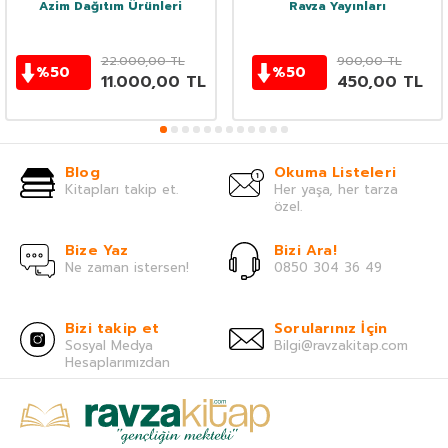
Azim Dağıtım Ürünleri
Ravza Yayınları
22.000,00
TL
900,00
TL
%
50
%
50
11.000,00
TL
450,00
TL
Blog
Okuma Listeleri
Kitapları takip et.
Her yaşa, her tarza
özel.
Bize Yaz
Bizi Ara!
Ne zaman istersen!
0850 304 36 49
Bizi takip et
Sorularınız İçin
Sosyal Medya
Bilgi@ravzakitap.com
Hesaplarımızdan