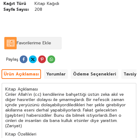
Kağıt Türü
Kitap Kağıdı
Sayfa Sayısı
208
Favorilerime Ekle
Paylaş
Ürün Açıklaması
Yorumlar
Ödeme Seçenekleri
Tavsiy
Kitap Açıklaması
Cinler Allah'ın (c.c) kendilerine bahşettiği üstün zeka akıl ve
diğer hasretler dolayısı ile şımarmışlardı. Bir nefescik zaman
içinde yeryüzünü dolaşabiliyordiledikleri her şekle girebiliyor
akıllarına eseni derhal yapabiliyorlardı. Fakat gelecekten
(gaybten) habersizdiler. Bunu da bilmek istiyorlardı...Ben o
cinleri de insanları da bana kulluk etsinler diye yarattım.
(Zariyat)
Kitap Özellikleri