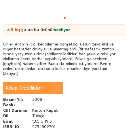
9
kişi
şu an bu ürünü
inceliyor
🔥
Cinler Allah'ın (c.c) kendilerine bahşettiği üstün zeka akıl ve
diğer hasretler dolayısı ile şımarmışlardı. Bir nefescik zaman
içinde yeryüzünü dolaşabiliyordiledikleri her şekle girebiliyor
akıllarına eseni derhal yapabiliyorlardı. Fakat gelecekten
(gaybten) habersizdiler. Bunu da bilmek istiyorlardı...Ben o
cinleri de insanları da bana kulluk etsinler diye yarattım.
(Zariyat)
Kitap Özellikleri
Basım Yılı
2008
Baskı
1
Cilt Durumu
Karton Kapak
Dil
Türkçe
Ebat
13,5 x 19,5
ISBN-10
9754502701