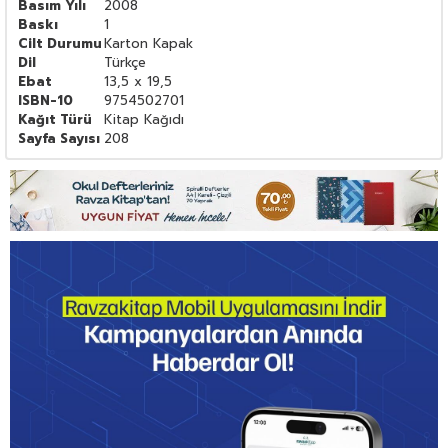
Basım Yılı
2008
Baskı
1
Cilt Durumu
Karton Kapak
Dil
Türkçe
Ebat
13,5 x 19,5
ISBN-10
9754502701
Kağıt Türü
Kitap Kağıdı
Sayfa Sayısı
208