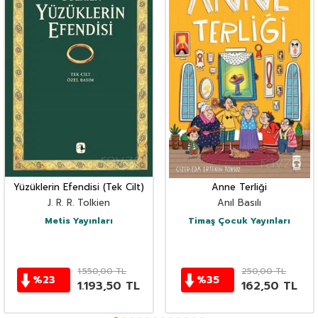
Yüzüklerin Efendisi (Tek Cilt)
Anne Terliği
J. R. R. Tolkien
Anıl Basılı
Metis Yayınları
Timaş Çocuk Yayınları
1.550,00
TL
250,00
TL
%
23
%
35
1.193,50
TL
162,50
TL