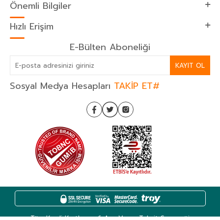
Önemli Bilgiler
Hızlı Erişim
E-Bülten Aboneliği
KAYIT OL
Sosyal Medya Hesapları
TAKİP ET#
Tüm Kredi Kartlarına 6 Aya Varan Taksit Seçeneği