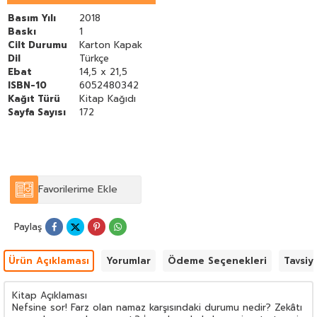
Basım Yılı
2018
Baskı
1
Cilt Durumu
Karton Kapak
Dil
Türkçe
Ebat
14,5 x 21,5
ISBN-10
6052480342
Kağıt Türü
Kitap Kağıdı
Sayfa Sayısı
172
Favorilerime Ekle
Paylaş
Ürün Açıklaması
Yorumlar
Ödeme Seçenekleri
Tavsiy
Kitap Açıklaması
Nefsine sor! Farz olan namaz karşısındaki durumu nedir? Zekâtı