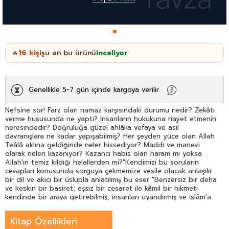
16
kişi
şu an bu ürünü
inceliyor
🔥
Genellikle 5-7 gün içinde kargoya verilir.
Nefsine sor! Farz olan namaz karşısındaki durumu nedir? Zekâtı
verme hususunda ne yaptı? İnsanların hukukuna riayet etmenin
neresindedir? Doğruluğa güzel ahlâka vefaya ve asil
davranışlara ne kadar yapışabilmiş? Her şeyden yüce olan Allah
Teâlâ aklına geldiğinde neler hissediyor? Maddi ve manevi
olarak neleri kazanıyor? Kazancı habis olan haram mı yoksa
Allah'ın temiz kıldığı helallerden mi?"Kendimizi bu soruların
cevapları konusunda sorguya çekmemize vesile olacak anlaşılır
bir dil ve akıcı bir üslupla anlatılmış bu eser "Benzersiz bir deha
ve keskin bir basiret; eşsiz bir cesaret ile kâmil bir hikmeti
kendinde bir araya getirebilmiş; insanları uyandırmış ve İslâm'a
doğru giden yolu onlara aydınlatmış" olarak tarif edilen Hasan
el-Benna'nın çeşitli vakitlerde yaptığı sohbetlerinden
Kitap Özellikleri
oluşmaktadır.