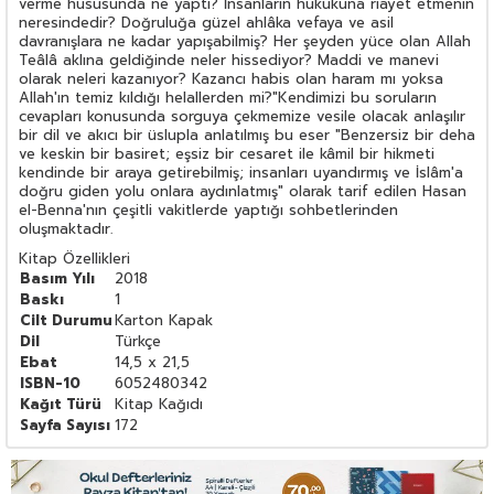
verme hususunda ne yaptı? İnsanların hukukuna riayet etmenin
neresindedir? Doğruluğa güzel ahlâka vefaya ve asil
davranışlara ne kadar yapışabilmiş? Her şeyden yüce olan Allah
Teâlâ aklına geldiğinde neler hissediyor? Maddi ve manevi
olarak neleri kazanıyor? Kazancı habis olan haram mı yoksa
Allah'ın temiz kıldığı helallerden mi?"Kendimizi bu soruların
cevapları konusunda sorguya çekmemize vesile olacak anlaşılır
bir dil ve akıcı bir üslupla anlatılmış bu eser "Benzersiz bir deha
ve keskin bir basiret; eşsiz bir cesaret ile kâmil bir hikmeti
kendinde bir araya getirebilmiş; insanları uyandırmış ve İslâm'a
doğru giden yolu onlara aydınlatmış" olarak tarif edilen Hasan
el-Benna'nın çeşitli vakitlerde yaptığı sohbetlerinden
oluşmaktadır.
Kitap Özellikleri
Basım Yılı
2018
Baskı
1
Cilt Durumu
Karton Kapak
Dil
Türkçe
Ebat
14,5 x 21,5
ISBN-10
6052480342
Kağıt Türü
Kitap Kağıdı
Sayfa Sayısı
172