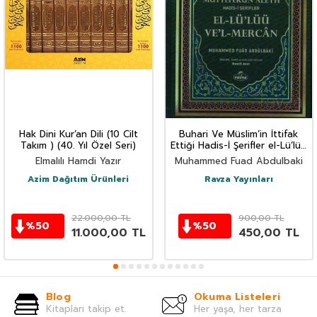
Hak Dini Kur’an Dili (10 Cilt
Buhari Ve Müslim’in İttifak
Takım ) (40. Yıl Özel Seri)
Ettiği Hadis-İ Şerifler el-Lü’lüü
Ve’l Mercan (İthal)
Elmalılı Hamdi Yazır
Muhammed Fuad Abdulbaki
Azim Dağıtım Ürünleri
Ravza Yayınları
22.000,00
TL
900,00
TL
%
50
%
50
11.000,00
TL
450,00
TL
Blog
Okuma Listeleri
Kitapları takip et.
Her yaşa, her tarza