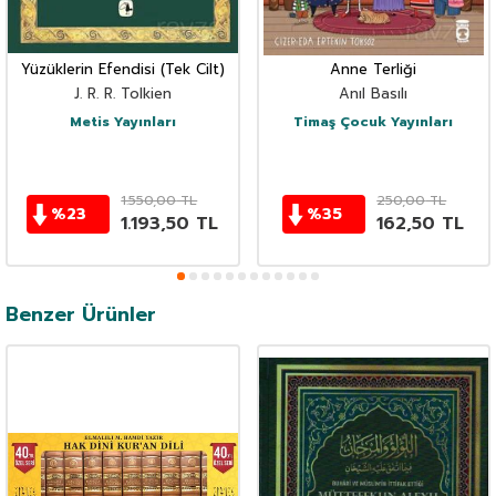
Yüzüklerin Efendisi (Tek Cilt)
Anne Terliği
J. R. R. Tolkien
Anıl Basılı
Metis Yayınları
Timaş Çocuk Yayınları
1.550,00
TL
250,00
TL
%
23
%
35
1.193,50
TL
162,50
TL
Benzer Ürünler