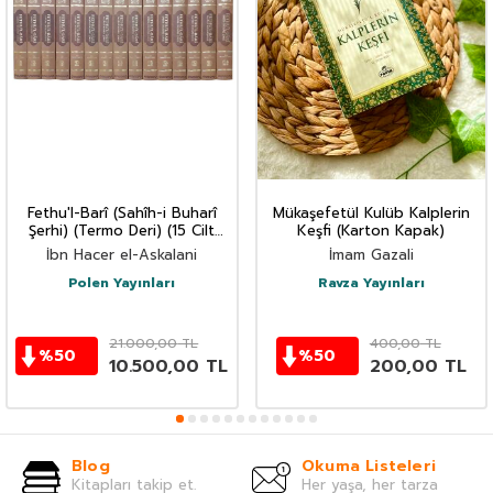
Fethu'l-Barî (Sahîh-i Buharî
Mükaşefetül Kulüb Kalplerin
Şerhi) (Termo Deri) (15 Cilt
Keşfi (Karton Kapak)
Takım)
İbn Hacer el-Askalani
İmam Gazali
Polen Yayınları
Ravza Yayınları
21.000,00
TL
400,00
TL
%
50
%
50
10.500,00
TL
200,00
TL
Blog
Okuma Listeleri
Kitapları takip et.
Her yaşa, her tarza