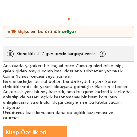
19
kişi
şu an bu ürünü
inceliyor
🔥
Genellikle 5-7 gün içinde kargoya verilir.
Antalyada yaşarken bir kaç yıl önce Cuma günleri ofise inip;
gelen giden arayıp soran bazı dostlarla sohbetler yapmıştık...
Cuma Namazı öncesi veya sonrası?
Bazı arkadaşlar bu sohbetleri banda kaydetmişler? Sonra
dinlediklerinde de yararlı olduğunu görmüşler. Basılsın istediler!.
Anlatacak yeni bir şey kalmadı; ama bu güne kadarki kitaplarda
anlatılıp da yeterli açıklık kazanamamış bir kısım konuların
anlaşılmasına yararlı olur düşüncesiyle size bu Kitabı takdim
ediyoruz.
Umudumuz bazı konuların daha da açıklık kazanması ve
oturması.
Ahmed Hulûsi
Kitap Özellikleri