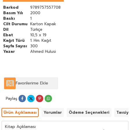
Barkod
9789757557708
Basım Yılı
2000
Baskı
1
Cilt Durumu
Karton Kapak
Dil
Türkçe
Ebat
10,5 x 19
Kağıt Türü
1. Hm. Kağıt
Sayfa Sayısı
300
Yazar
Ahmed Hulusi
Favorilerime Ekle
Paylaş
Ürün Açıklaması
Yorumlar
Ödeme Seçenekleri
Tavsiy
Kitap Açıklaması