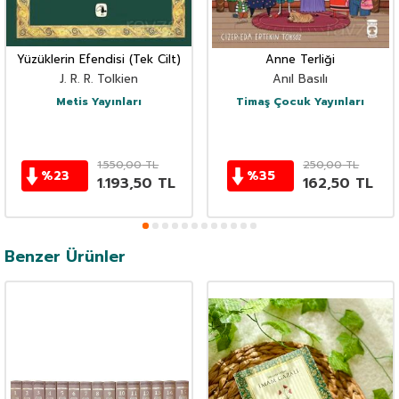
Yüzüklerin Efendisi (Tek Cilt)
Anne Terliği
J. R. R. Tolkien
Anıl Basılı
Metis Yayınları
Timaş Çocuk Yayınları
1.550,00
TL
250,00
TL
%
23
%
35
1.193,50
TL
162,50
TL
Benzer Ürünler