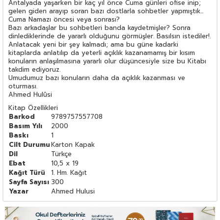
Antalyada yaşarken bir kaç yıl önce Cuma günleri ofise inip;
gelen giden arayıp soran bazı dostlarla sohbetler yapmıştık...
Cuma Namazı öncesi veya sonrası?
Bazı arkadaşlar bu sohbetleri banda kaydetmişler? Sonra
dinlediklerinde de yararlı olduğunu görmüşler. Basılsın istediler!.
Anlatacak yeni bir şey kalmadı; ama bu güne kadarki
kitaplarda anlatılıp da yeterli açıklık kazanamamış bir kısım
konuların anlaşılmasına yararlı olur düşüncesiyle size bu Kitabı
takdim ediyoruz.
Umudumuz bazı konuların daha da açıklık kazanması ve
oturması.
Ahmed Hulûsi
Kitap Özellikleri
Barkod
9789757557708
Basım Yılı
2000
Baskı
1
Cilt Durumu
Karton Kapak
Dil
Türkçe
Ebat
10,5 x 19
Kağıt Türü
1. Hm. Kağıt
Sayfa Sayısı
300
Yazar
Ahmed Hulusi