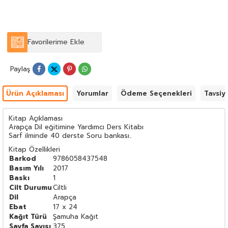
Favorilerime Ekle
Paylaş
Ürün Açıklaması
Yorumlar
Ödeme Seçenekleri
Tavsiy
Kitap Açıklaması
Arapça Dil eğitimine Yardımcı Ders Kitabı
Sarf ilminde 40 derste Soru bankası..
Kitap Özellikleri
Barkod
9786058437548
Basım Yılı
2017
Baskı
1
Cilt Durumu
Ciltli
Dil
Arapça
Ebat
17 x 24
Kağıt Türü
Şamuha Kağıt
Sayfa Sayısı
375