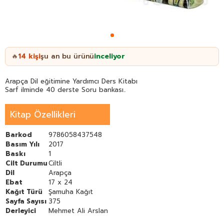
14
kişi
şu an bu ürünü
inceliyor
🔥
Arapça Dil eğitimine Yardımcı Ders Kitabı
Sarf ilminde 40 derste Soru bankası..
Kitap Özellikleri
Barkod
9786058437548
Basım Yılı
2017
Baskı
1
Cilt Durumu
Ciltli
Dil
Arapça
Ebat
17 x 24
Kağıt Türü
Şamuha Kağıt
Sayfa Sayısı
375
Derleyici
Mehmet Ali Arslan