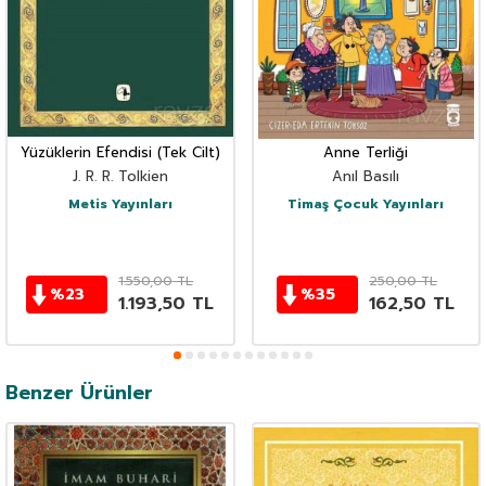
Yüzüklerin Efendisi (Tek Cilt)
Anne Terliği
J. R. R. Tolkien
Anıl Basılı
Metis Yayınları
Timaş Çocuk Yayınları
1.550,00
TL
250,00
TL
%
23
%
35
1.193,50
TL
162,50
TL
Benzer Ürünler