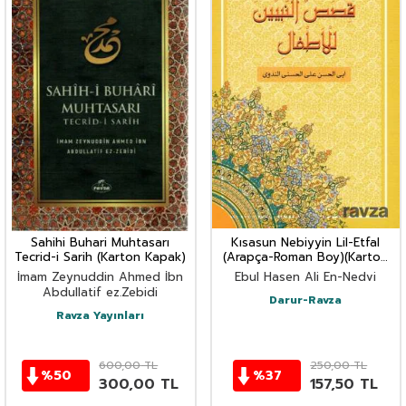
Sahihi Buhari Muhtasarı
Kısasun Nebiyyin Lil-Etfal
Tecrid-i Sarih (Karton Kapak)
(Arapça-Roman Boy)(Karton
Kapak)
İmam Zeynuddin Ahmed İbn
Ebul Hasen Ali En-Nedvi
Abdullatif ez.Zebidi
Darur-Ravza
Ravza Yayınları
600,00
TL
250,00
TL
%
50
%
37
300,00
TL
157,50
TL