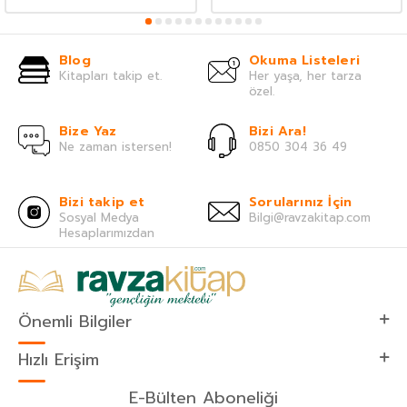
Blog
Okuma Listeleri
Kitapları takip et.
Her yaşa, her tarza
özel.
Bize Yaz
Bizi Ara!
Ne zaman istersen!
0850 304 36 49
Bizi takip et
Sorularınız İçin
Sosyal Medya
Bilgi@ravzakitap.com
Hesaplarımızdan
Önemli Bilgiler
Hızlı Erişim
E-Bülten Aboneliği