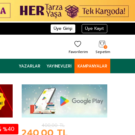
Üye Girişi
Üye Kayıt
0
Favorilerim
Sepetim
YAZARLAR
YAYINEVLERI
KAMPANYALAR
400,00
TL
40
%
240,00
TL