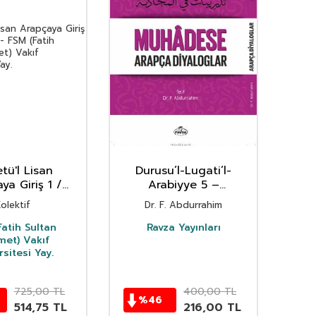
letü'l Lisan
Durusu’l-Lugati’l-
Nese
ya Giriş 1 /
Arabiyye 5 –
(6
mhidi 1
Muhadese Arapça
Mes
olektif
Dr. F. Abdurrahim
Diyaloglar
atih Sultan
Ravza Yayınları
et) Vakıf
rsitesi Yay.
725,00
TL
400,00
TL
%
46
%
514,75
TL
216,00
TL