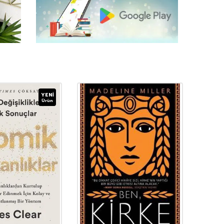
YENI
Ürün