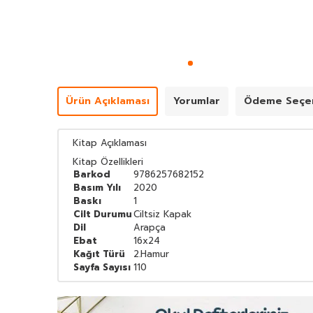
Ürün Açıklaması
Yorumlar
Ödeme Seçen
Kitap Açıklaması
Kitap Özellikleri
Barkod
9786257682152
Basım Yılı
2020
Baskı
1
Cilt Durumu
Ciltsiz Kapak
Dil
Arapça
Ebat
16x24
Kağıt Türü
2.Hamur
Sayfa Sayısı
110