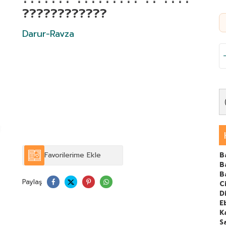
????????????
Darur-Ravza
Favorilerime Ekle
B
B
B
Paylaş
C
Di
E
K
S