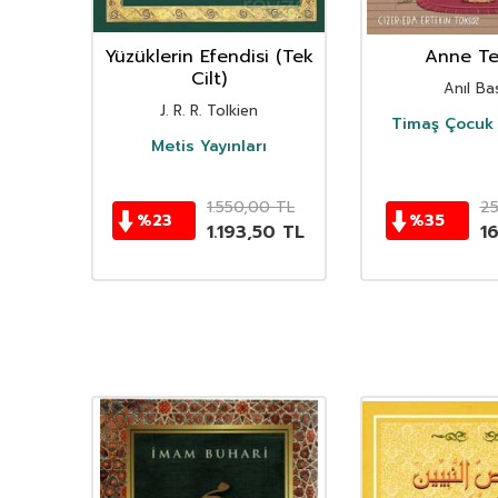
nın
Yüzüklerin Efendisi (Tek
Anne Ter
istan
Cilt)
Anıl Bas
i
J. R. R. Tolkien
Timaş Çocuk 
i
Metis Yayınları
TL
1.550,00
TL
2
%
23
%
35
TL
1.193,50
TL
1