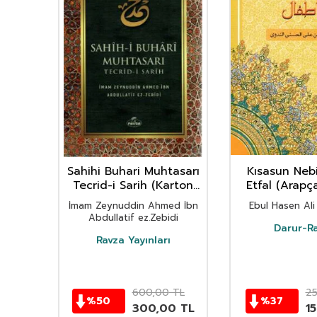
leri
Sahihi Buhari Muhtasarı
Kısasun Nebi
)
Tecrid-i Sarih (Karton
Etfal (Arap
Kapak)
Boy)(Karton
İmam Zeynuddin Ahmed İbn
Ebul Hasen Ali
Abdullatif ez.Zebidi
Darur-R
Ravza Yayınları
0
TL
600,00
TL
2
%
50
%
37
00
TL
300,00
TL
15