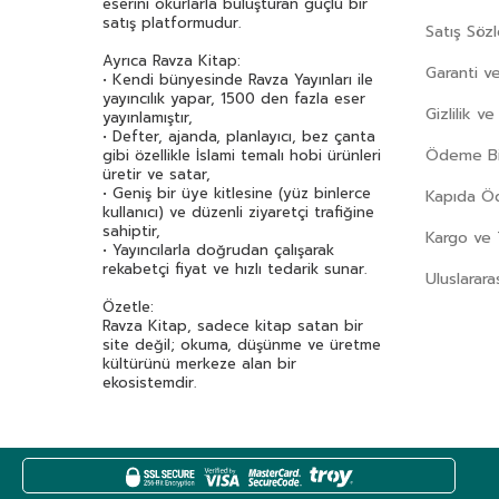
eserini okurlarla buluşturan güçlü bir
satış platformudur.
Satış Söz
Ayrıca Ravza Kitap:
Garanti ve
• Kendi bünyesinde Ravza Yayınları ile
yayıncılık yapar, 1500 den fazla eser
Gizlilik v
yayınlamıştır,
• Defter, ajanda, planlayıcı, bez çanta
Ödeme Bil
gibi özellikle İslami temalı hobi ürünleri
üretir ve satar,
• Geniş bir üye kitlesine (yüz binlerce
Kapıda 
kullanıcı) ve düzenli ziyaretçi trafiğine
sahiptir,
Kargo ve 
• Yayıncılarla doğrudan çalışarak
rekabetçi fiyat ve hızlı tedarik sunar.
Uluslarara
Özetle:
Ravza Kitap, sadece kitap satan bir
site değil; okuma, düşünme ve üretme
kültürünü merkeze alan bir
ekosistemdir.