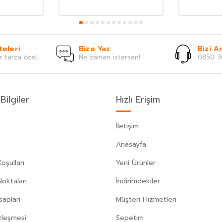
teleri
Bize Yaz
Bizi Ar
r tarza özel.
Ne zaman istersen!
0850 3
Bilgiler
Hızlı Erişim
İletişim
Anasayfa
oşulları
Yeni Ürünler
Noktaları
İndirimdekiler
apları
Müşteri Hizmetleri
zleşmesi
Sepetim