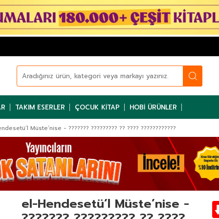
AR
TAKIM ESERLER
ÇOCUK KITAP
HOBI ÜRÜNLER
ndesetü’l Müste’nise - ??????? ????????? ?? ???? ????????????
el-Hendesetü’l Müste’nise -
??????? ????????? ?? ????