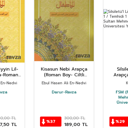
yyin Lil-
Kisasun Nebi Arapça
Silsi
ça-Roman
(Roman Boy- Ciltli
Arapça
 Kapak)
Samua)
Te
 En-Nedvi
Ebul Hasen Ali En-Nedvi
K
avza
Darur-Ravza
FSM (F
Mehm
Ünive
50,00
TL
300,00
TL
%
37
%
29
7,50
TL
189,00
TL