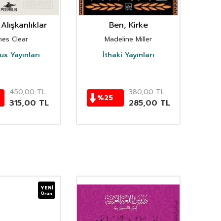
Alışkanlıklar
Ben, Kirke
mes Clear
Madeline Miller
s Yayınları
İthaki Yayınları
D
450,00
TL
380,00
TL
%
25
315,00
TL
285,00
TL
YENI
Ürün