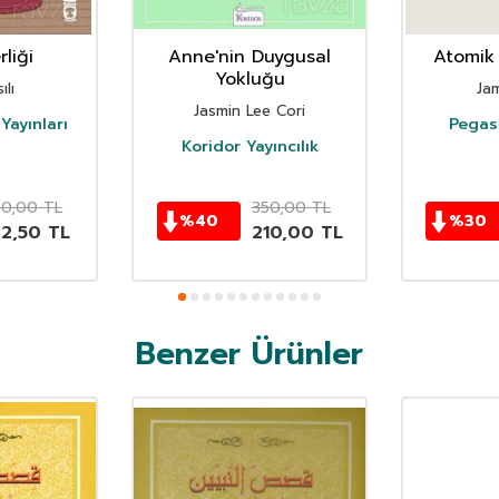
liği
Anne'nin Duygusal
Atomik 
Yokluğu
ılı
Ja
Jasmin Lee Cori
Yayınları
Pegasu
Koridor Yayıncılık
50,00
TL
350,00
TL
%
40
%
30
62,50
TL
210,00
TL
Benzer Ürünler