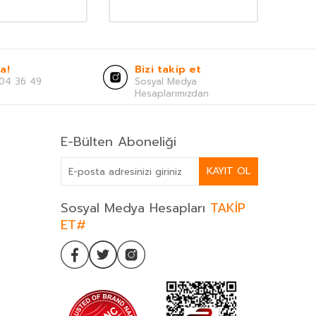
a!
Bizi takip et
04 36 49
Sosyal Medya
Hesaplarımızdan
E-Bülten Aboneliği
KAYIT OL
Sosyal Medya Hesapları
TAKİP
ET#