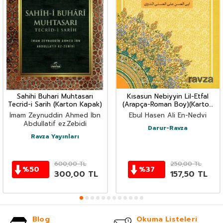
Sahihi Buhari Muhtasarı
Kısasun Nebiyyin Lil-Etfal
Tecrid-i Sarih (Karton Kapak)
(Arapça-Roman Boy)(Karton
Kapak)
İmam Zeynuddin Ahmed İbn
Ebul Hasen Ali En-Nedvi
Abdullatif ez.Zebidi
Darur-Ravza
Ravza Yayınları
600,00
TL
250,00
TL
%
50
%
37
300,00
TL
157,50
TL
Blog
Okuma Listeleri