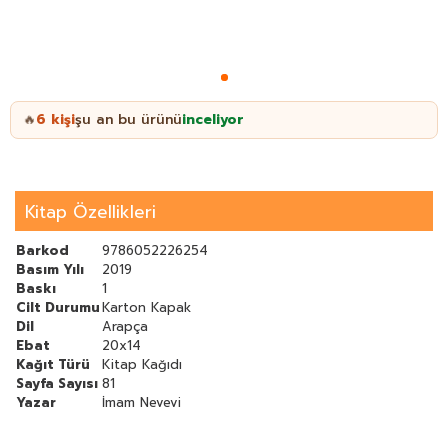
6
kişi
şu an bu ürünü
inceliyor
🔥
Kitap Özellikleri
Barkod
9786052226254
Basım Yılı
2019
Baskı
1
Cilt Durumu
Karton Kapak
Dil
Arapça
Ebat
20x14
Kağıt Türü
Kitap Kağıdı
Sayfa Sayısı
81
Yazar
İmam Nevevi