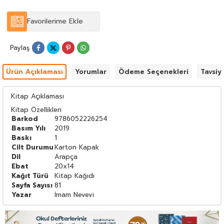
Favorilerime Ekle
Paylaş
Ürün Açıklaması
Yorumlar
Ödeme Seçenekleri
Tavsiy
Kitap Açıklaması
Kitap Özellikleri
Barkod
9786052226254
Basım Yılı
2019
Baskı
1
Cilt Durumu
Karton Kapak
Dil
Arapça
Ebat
20x14
Kağıt Türü
Kitap Kağıdı
Sayfa Sayısı
81
Yazar
İmam Nevevi