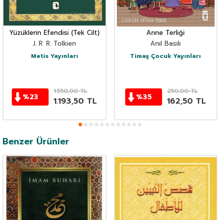
Yüzüklerin Efendisi (Tek Cilt)
Anne Terliği
J. R. R. Tolkien
Anıl Basılı
Metis Yayınları
Timaş Çocuk Yayınları
1.550,00
TL
250,00
TL
%
23
%
35
1.193,50
TL
162,50
TL
Benzer Ürünler