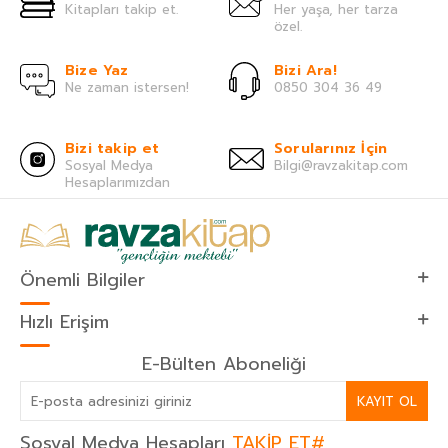
Kitapları takip et.
Her yaşa, her tarza
özel.
Bize Yaz
Bizi Ara!
Ne zaman istersen!
0850 304 36 49
Bizi takip et
Sorularınız İçin
Sosyal Medya
Bilgi@ravzakitap.com
Hesaplarımızdan
Önemli Bilgiler
Hızlı Erişim
E-Bülten Aboneliği
KAYIT OL
Sosyal Medya Hesapları
TAKİP ET#