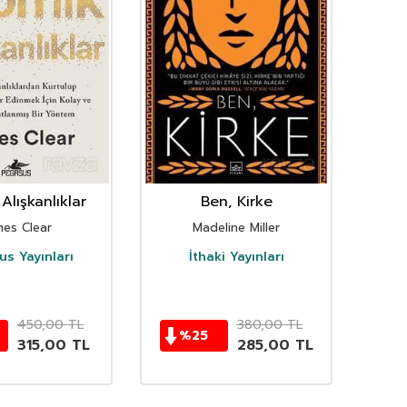
Alışkanlıklar
Ben, Kirke
mes Clear
Madeline Miller
s Yayınları
İthaki Yayınları
D
450,00
TL
380,00
TL
%
25
315,00
TL
285,00
TL