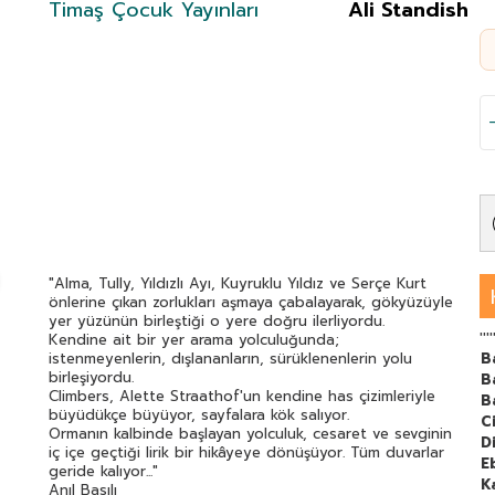
Timaş Çocuk Yayınları
Ali Standish
"Alma, Tully, Yıldızlı Ayı, Kuyruklu Yıldız ve Serçe Kurt
önlerine çıkan zorlukları aşmaya çabalayarak, gökyüzüyle
yer yüzünün birleştiği o yere doğru ilerliyordu.
''''
Kendine ait bir yer arama yolculuğunda;
istenmeyenlerin, dışlananların, sürüklenenlerin yolu
B
birleşiyordu.
B
Climbers, Alette Straathof'un kendine has çizimleriyle
B
büyüdükçe büyüyor, sayfalara kök salıyor.
C
Ormanın kalbinde başlayan yolculuk, cesaret ve sevginin
Di
iç içe geçtiği lirik bir hikâyeye dönüşüyor. Tüm duvarlar
E
geride kalıyor..."
K
Anıl Basılı