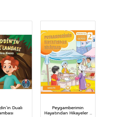
in’in Dualı
Peygamberimin
Pey
ambası
Hayatından Hikayeler /