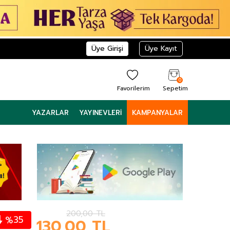
Üye Girişi
Üye Kayıt
0
Favorilerim
Sepetim
YAZARLAR
YAYINEVLERI
KAMPANYALAR
200,00
TL
35
%
130,00
TL