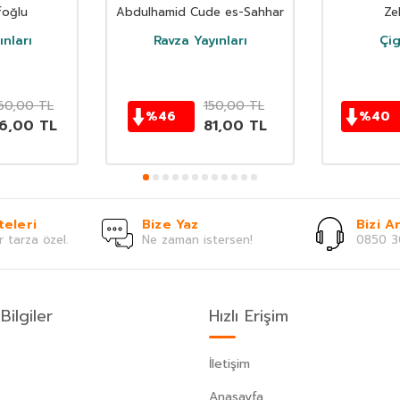
foğlu
Abdulhamid Cude es-Sahhar
Ze
nları
Ravza Yayınları
Çig
260,00
TL
150,00
TL
%
46
%
40
6,00
TL
81,00
TL
teleri
Bize Yaz
Bizi Ar
r tarza özel.
Ne zaman istersen!
0850 3
Bilgiler
Hızlı Erişim
İletişim
Anasayfa