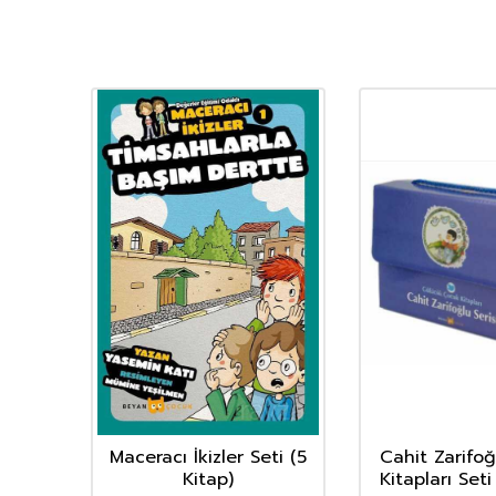
kesi
Maceracı İkizler Seti (5
Cahit Zarifo
Kitap)
Kitapları Seti
er