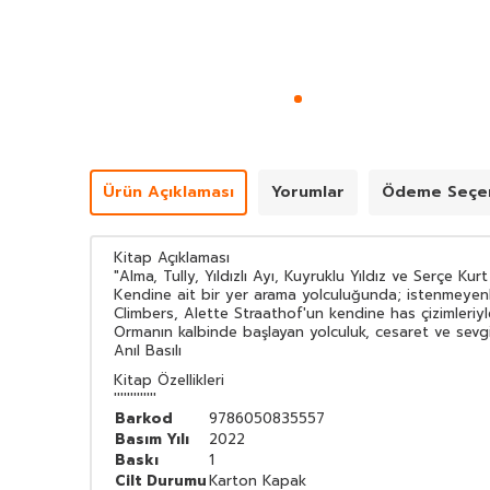
Ürün Açıklaması
Yorumlar
Ödeme Seçen
Kitap Açıklaması
"Alma, Tully, Yıldızlı Ayı, Kuyruklu Yıldız ve Serçe K
Kendine ait bir yer arama yolculuğunda; istenmeyenler
Climbers, Alette Straathof'un kendine has çizimleriy
Ormanın kalbinde başlayan yolculuk, cesaret ve sevgini
Anıl Basılı
Kitap Özellikleri
'''''''''''''
Barkod
9786050835557
Basım Yılı
2022
Baskı
1
Cilt Durumu
Karton Kapak