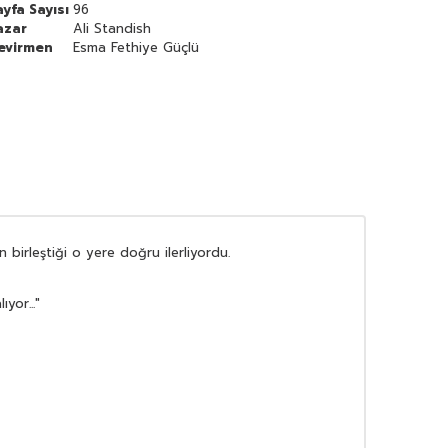
ayfa Sayısı
96
azar
Ali Standish
evirmen
Esma Fethiye Güçlü
n birleştiği o yere doğru ilerliyordu.
yor..."