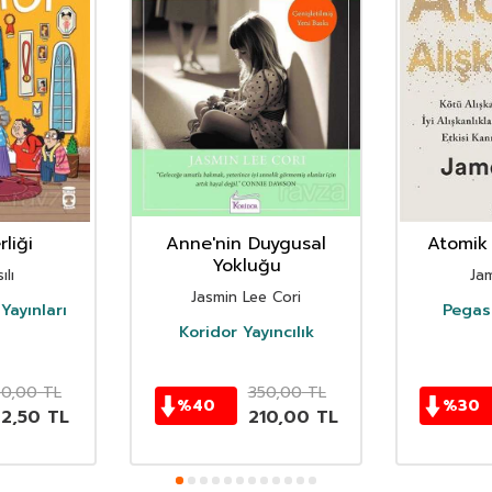
liği
Anne'nin Duygusal
Atomik 
Yokluğu
ılı
Ja
Jasmin Lee Cori
Yayınları
Pegasu
Koridor Yayıncılık
50,00
TL
350,00
TL
%
40
%
30
62,50
TL
210,00
TL