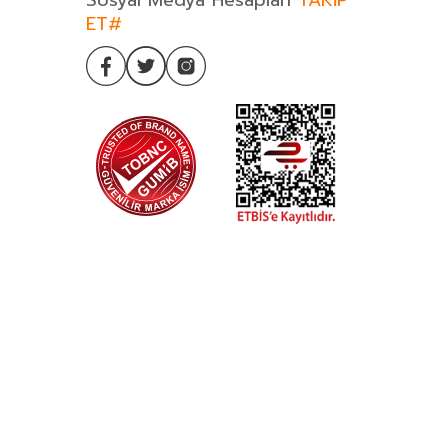
Sosyal Medya Hesapları
TAKİP
ET#