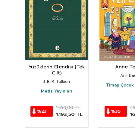
nın
Yüzüklerin Efendisi (Tek
Anne Ter
istan
Cilt)
Anıl Bas
i
J. R. R. Tolkien
Timaş Çocuk 
i
Metis Yayınları
TL
1.550,00
TL
2
%
23
%
35
TL
1.193,50
TL
1