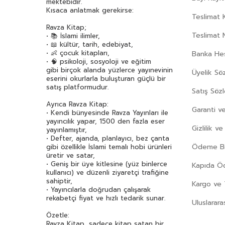
mektebidir.
Kısaca anlatmak gerekirse:
Teslimat K
Ravza Kitap;
Teslimat 
• 📚 İslami ilimler,
• 📖 kültür, tarih, edebiyat,
• 👶 çocuk kitapları,
Banka Hes
• 🧠 psikoloji, sosyoloji ve eğitim
gibi birçok alanda yüzlerce yayınevinin
Üyelik Sö
eserini okurlarla buluşturan güçlü bir
satış platformudur.
Satış Söz
Ayrıca Ravza Kitap:
Garanti ve
• Kendi bünyesinde Ravza Yayınları ile
yayıncılık yapar, 1500 den fazla eser
Gizlilik v
yayınlamıştır,
• Defter, ajanda, planlayıcı, bez çanta
Ödeme Bil
gibi özellikle İslami temalı hobi ürünleri
üretir ve satar,
• Geniş bir üye kitlesine (yüz binlerce
Kapıda 
kullanıcı) ve düzenli ziyaretçi trafiğine
sahiptir,
Kargo ve 
• Yayıncılarla doğrudan çalışarak
rekabetçi fiyat ve hızlı tedarik sunar.
Uluslarara
Özetle:
Ravza Kitap, sadece kitap satan bir