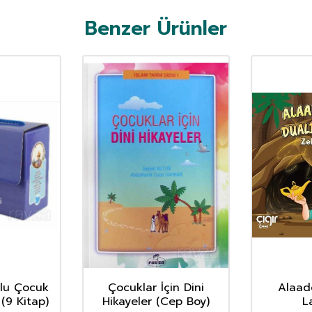
Benzer Ürünler
ğlu Çocuk
Çocuklar İçin Dini
Alaadd
 (9 Kitap)
Hikayeler (Cep Boy)
L