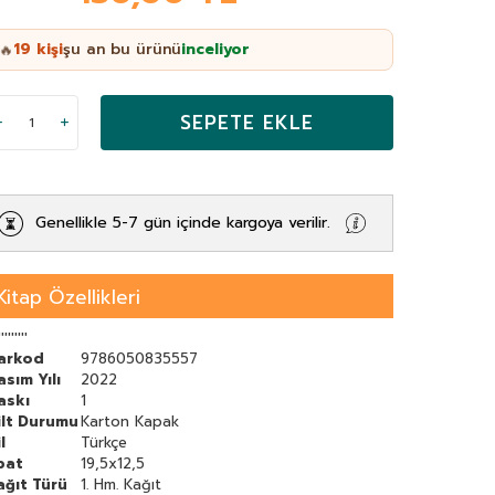
19
kişi
şu an bu ürünü
inceliyor
🔥
SEPETE EKLE
Genellikle 5-7 gün içinde kargoya verilir.
Kitap Özellikleri
'''''''''
arkod
9786050835557
asım Yılı
2022
askı
1
ilt Durumu
Karton Kapak
l
Türkçe
bat
19,5x12,5
ağıt Türü
1. Hm. Kağıt