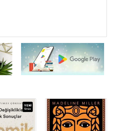
YENI
Ürün