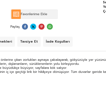
S
Y
Ç
Favorilerime Ekle
Paylaş
ekleri
Tavsiye Et
İade Koşulları
urt önlerine çıkan zorlukları aşmaya çabalayarak, gökyüzüyle yer yüzünü
in, dışlananların, sürüklenenlerin yolu birleşiyordu.
le büyüdükçe büyüyor, sayfalara kök salıyor.
n iç içe geçtiği lirik bir hikâyeye dönüşüyor. Tüm duvarlar geride kalı