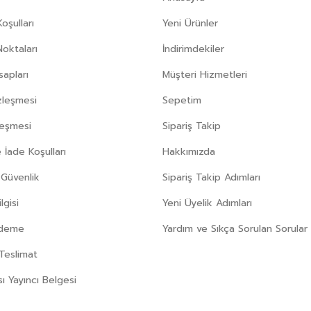
oşulları
Yeni Ürünler
Noktaları
İndirimdekiler
apları
Müşteri Hizmetleri
zleşmesi
Sepetim
leşmesi
Sipariş Takip
 İade Koşulları
Hakkımızda
e Güvenlik
Sipariş Takip Adımları
gisi
Yeni Üyelik Adımları
Ödeme
Yardım ve Sıkça Sorulan Sorular
Teslimat
sı Yayıncı Belgesi