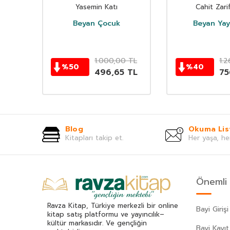
Yasemin Katı
Cahit Zari
Beyan Çocuk
Beyan Yayı
TL
1.000,00
TL
1.
%
50
%
40
0
TL
496,65
TL
75
Blog
Okuma Lis
Kitapları takip et.
Her yaşa, he
Önemli 
Ravza Kitap, Türkiye merkezli bir online
Bayi Girişi
kitap satış platformu ve yayıncılık–
kültür markasıdır. Ve gençliğin
Bayi Kayıt