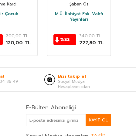
İlkokullar İçin
Pey
hra Karci
Şaban Öz
D
Peygamberim Serisi 2
ir Çocuk
M.Ü. İlahiyat Fak. Vakfı
M.Ü
Yayınları
200,00
TL
340,00
TL
%
33
120,00
TL
227,80
TL
a!
Bizi takip et
04 36 49
Sosyal Medya
Hesaplarımızdan
E-Bülten Aboneliği
KAYIT OL