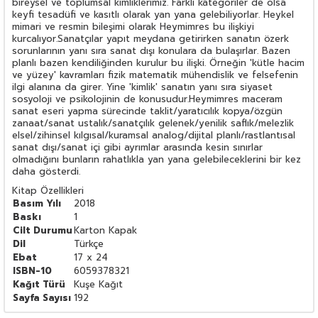
bireysel ve toplumsal kimliklerimiz. Farklı kategoriler de olsa
keyfi tesadüfi ve kasıtlı olarak yan yana gelebiliyorlar. Heykel
mimari ve resmin bileşimi olarak Heymimres bu ilişkiyi
kurcalıyor.Sanatçılar yapıt meydana getirirken sanatın özerk
sorunlarının yanı sıra sanat dışı konulara da bulaşırlar. Bazen
planlı bazen kendiliğinden kurulur bu ilişki. Örneğin 'kütle hacim
ve yüzey' kavramları fizik matematik mühendislik ve felsefenin
ilgi alanına da girer. Yine 'kimlik' sanatın yanı sıra siyaset
sosyoloji ve psikolojinin de konusudur.Heymimres maceram
sanat eseri yapma sürecinde taklit/yaratıcılık kopya/özgün
zanaat/sanat ustalık/sanatçılık gelenek/yenilik saflık/melezlik
elsel/zihinsel kılgısal/kuramsal analog/dijital planlı/rastlantısal
sanat dışı/sanat içi gibi ayrımlar arasında kesin sınırlar
olmadığını bunların rahatlıkla yan yana gelebileceklerini bir kez
daha gösterdi.
Kitap Özellikleri
Basım Yılı
2018
Baskı
1
Cilt Durumu
Karton Kapak
Dil
Türkçe
Ebat
17 x 24
ISBN-10
6059378321
Kağıt Türü
Kuşe Kağıt
Sayfa Sayısı
192