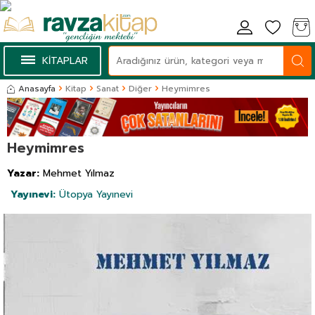
KİTAPLAR
Anasayfa
Kitap
Sanat
Diğer
Heymimres
Heymimres
Yazar:
Mehmet Yılmaz
Yayınevi:
Ütopya Yayınevi