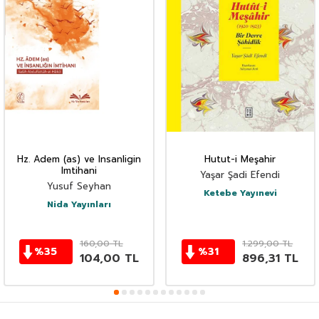
Hz. Adem (as) ve Insanligin
Hutut-i Meşahir
Imtihani
Yaşar Şadi Efendi
Yusuf Seyhan
Ketebe Yayınevi
Nida Yayınları
160,00
TL
1.299,00
TL
%
35
%
31
104,00
TL
896,31
TL