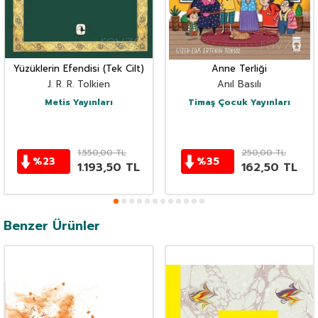
Yüzüklerin Efendisi (Tek Cilt)
Anne Terliği
J. R. R. Tolkien
Anıl Basılı
Metis Yayınları
Timaş Çocuk Yayınları
1.550,00
TL
250,00
TL
%
23
%
35
1.193,50
TL
162,50
TL
Benzer Ürünler