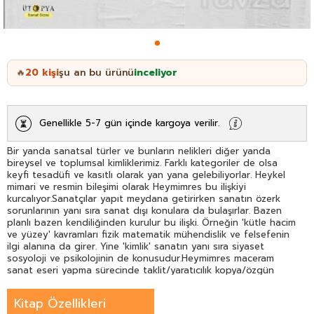
20
kişi
şu an bu ürünü
inceliyor
🔥
Genellikle 5-7 gün içinde kargoya verilir.
Bir yanda sanatsal türler ve bunların nelikleri diğer yanda
bireysel ve toplumsal kimliklerimiz. Farklı kategoriler de olsa
keyfi tesadüfi ve kasıtlı olarak yan yana gelebiliyorlar. Heykel
mimari ve resmin bileşimi olarak Heymimres bu ilişkiyi
kurcalıyor.Sanatçılar yapıt meydana getirirken sanatın özerk
sorunlarının yanı sıra sanat dışı konulara da bulaşırlar. Bazen
planlı bazen kendiliğinden kurulur bu ilişki. Örneğin 'kütle hacim
ve yüzey' kavramları fizik matematik mühendislik ve felsefenin
ilgi alanına da girer. Yine 'kimlik' sanatın yanı sıra siyaset
sosyoloji ve psikolojinin de konusudur.Heymimres maceram
sanat eseri yapma sürecinde taklit/yaratıcılık kopya/özgün
zanaat/sanat ustalık/sanatçılık gelenek/yenilik saflık/melezlik
elsel/zihinsel kılgısal/kuramsal analog/dijital planlı/rastlantısal
Kitap Özellikleri
sanat dışı/sanat içi gibi ayrımlar arasında kesin sınırlar