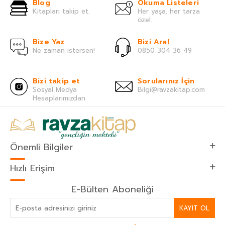
Blog
Okuma Listeleri
Kitapları takip et.
Her yaşa, her tarza
özel.
Bize Yaz
Bizi Ara!
Ne zaman istersen!
0850 304 36 49
Bizi takip et
Sorularınız İçin
Sosyal Medya
Bilgi@ravzakitap.com
Hesaplarımızdan
Önemli Bilgiler
Hızlı Erişim
E-Bülten Aboneliği
KAYIT OL