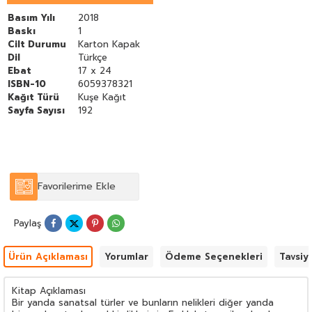
olmadığını bunların rahatlıkla yan yana gelebileceklerini bir kez
daha gösterdi.
Basım Yılı
2018
Baskı
1
Cilt Durumu
Karton Kapak
Dil
Türkçe
Ebat
17 x 24
ISBN-10
6059378321
Kağıt Türü
Kuşe Kağıt
Sayfa Sayısı
192
Favorilerime Ekle
Paylaş
Ürün Açıklaması
Yorumlar
Ödeme Seçenekleri
Tavsiy
Kitap Açıklaması
Bir yanda sanatsal türler ve bunların nelikleri diğer yanda