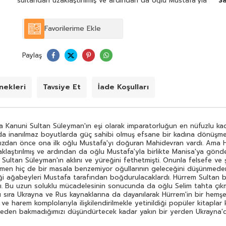
sultandan uzaklaştırılmış ve ardından da oğlu Mustafa'yla
Sa
birlikte Manisa'ya gönderilmişti. Hürrem zekâsı ve bilgisini
sürekli artırma arzusuyla (buna yazdığı Osmanlıca şiirler
tanıklık eder) Sultan Süleyman'ın aklını ve yüreğini
Favorilerime Ekle
fethetmişti. Onunla felsefe ve şiir konularında sohbetlere
girişen tek kadın odur. Ama Hürrem Sultan'ın hayatı
iktidara zenginliğe ve aşka rağmen hiç de bir masala
Paylaş
benzemiyor oğullarının geleceğini düşünmeden tek bir
huzurlu gün bile geçiremiyordu. Eğer babaları ölecek
olursa bunlar Fatih kanunnamesi gereği ağabeyleri
Mustafa tarafından boğdurulacaklardı. Hürrem Sultan bu
ekleri
Tavsiye Et
İade Koşulları
nedenle rakiplerinin hatalarından ustaca yararlanarak
tedbirli ve akıllı hareket etmek zorundaydı. Bu uzun
soluklu mücadelesinin sonucunda da oğlu Selim tahta
çıkmayı başardı. Ama Hürrem Sultan bunu göremeden
 Kanuni Sultan Süleyman'ın eşi olarak imparatorluğun en nüfuzlu kadı
öldü. Elinizdeki kitap Osmanlı ve Batı kaynaklarının yanı
nda inanılmaz boyutlarda güç sahibi olmuş efsane bir kadına dönüşme
sıra Ukrayna ve Rus kaynaklarına da dayanılarak Hürrem'in
 kızdan önce ona ilk oğlu Mustafa'yı doğuran Mahidevran vardı. Ama 
bir hemşerisi olan Ukraynalı tarihçi Oleksandra Şutko'nun
ştırılmış ve ardından da oğlu Mustafa'yla birlikte Manisa'ya gönderil
eseridir. Hürrem'in genellikle Osmanlı hâkim gruplarıyla ve
) Sultan Süleyman'ın aklını ve yüreğini fethetmişti. Onunla felsefe ve
harem komplolarıyla ilişkilendirilmekle yetinildiği popüler
ağmen hiç de bir masala benzemiyor oğullarının geleceğini düşünmeden
kitaplar karşısında Şutko'nun eseri onun bilinmeyen
ği ağabeyleri Mustafa tarafından boğdurulacaklardı. Hürrem Sultan b
özelliklerini de öne çıkartıyor üstelik bunu aslında şimdiye
aydı. Bu uzun soluklu mücadelesinin sonucunda da oğlu Selim tahta 
kadar neden bakmadığımızı düşündürtecek kadar yakın
nı sıra Ukrayna ve Rus kaynaklarına da dayanılarak Hürrem'in bir hemşe
bir yerden Ukrayna'dan yapıyor.
 ve harem komplolarıyla ilişkilendirilmekle yetinildiği popüler kitaplar
 neden bakmadığımızı düşündürtecek kadar yakın bir yerden Ukrayna'd