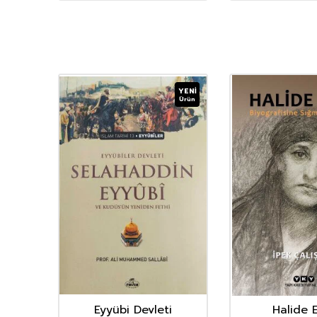
YENI
Ürün
Eyyübi Devleti
Halide 