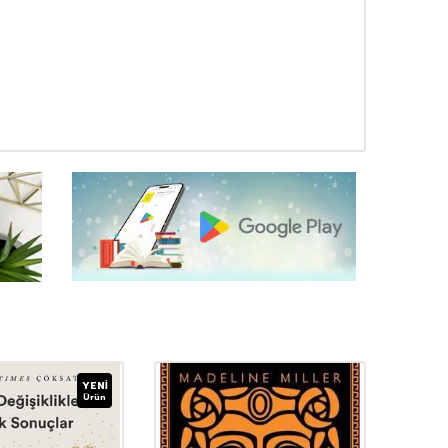
YENI
Ürün