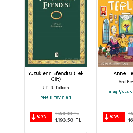
nın
Yüzüklerin Efendisi (Tek
Anne Ter
istan
Cilt)
Anıl Bas
i
J. R. R. Tolkien
Timaş Çocuk 
i
Metis Yayınları
TL
1.550,00
TL
2
%
23
%
35
TL
1.193,50
TL
1