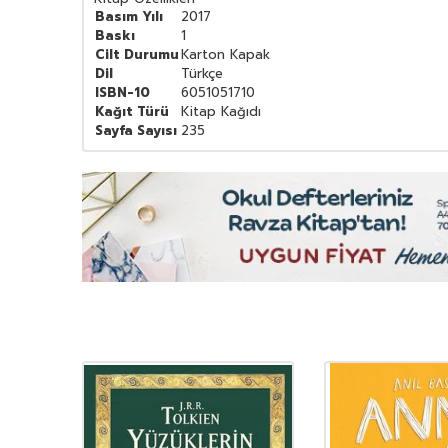
Basım Yılı
2017
Baskı
1
Cilt Durumu
Karton Kapak
Dil
Türkçe
ISBN-10
6051051710
Kağıt Türü
Kitap Kağıdı
Sayfa Sayısı
235
YENI
Ürün