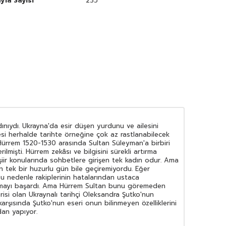
yfa Sayısı
235
nıydı. Ukrayna'da esir düşen yurdunu ve ailesini
si herhalde tarihte örneğine çok az rastlanabilecek
Hürrem 1520-1530 arasında Sultan Süleyman'a birbiri
mişti. Hürrem zekâsı ve bilgisini sürekli artırma
 şiir konularında sohbetlere girişen tek kadın odur. Ama
 tek bir huzurlu gün bile geçiremiyordu. Eğer
u nedenle rakiplerinin hatalarından ustaca
çıkmayı başardı. Ama Hürrem Sultan bunu göremeden
risi olan Ukraynalı tarihçi Oleksandra Şutko'nun
 karşısında Şutko'nun eseri onun bilinmeyen özelliklerini
an yapıyor.