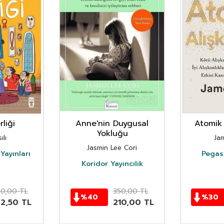
liği
Anne'nin Duygusal
Atomik 
Yokluğu
ılı
Ja
Jasmin Lee Cori
Yayınları
Pegasu
Koridor Yayıncılık
50,00
TL
350,00
TL
%
40
%
30
62,50
TL
210,00
TL