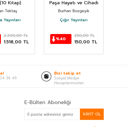
(10 Kitap)
Paşa Hayatı ve Cihadı
an Tektaş
Burhan Bozgeyik
a Yayınları
Çığır Yayınları
2.200,00
TL
250,00
TL
%
40
1.518,00
TL
150,00
TL
a!
Bizi takip et
04 36 49
Sosyal Medya
Hesaplarımızdan
E-Bülten Aboneliği
KAYIT OL