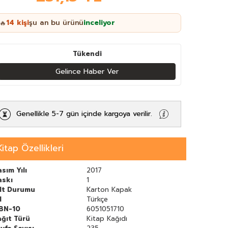
14
kişi
şu an bu ürünü
inceliyor
🔥
Tükendi
Gelince Haber Ver
Genellikle 5-7 gün içinde kargoya verilir.
Kitap Özellikleri
sım Yılı
2017
askı
1
ilt Durumu
Karton Kapak
l
Türkçe
SBN-10
6051051710
ğıt Türü
Kitap Kağıdı