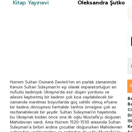
Kitap Yayınevi
Oleksandra Şutko
Hürrem Sultan Osmanlı Devleti'nin en parlak zamanında
Kanuni Sultan Süleyman'ın eşi olarak imparatorluğun en
nüfuzlu kadınıydı. Ukrayna'da esir düşen yurdunu ve
ailesini kaybetmiş bir kadının çok kısa sayılabilecek bir
Ba
zamanda inanılmaz boyutlarda güç sahibi olmuş efsane
B
bir kadına dönüşmesi herhalde tarihte örneğine çok az
C
rastlanabilecek bir şeydir. Sultan Süleyman'ın hayatında
Di
bu Ukraynalı kızdan önce ona ilk oğlu Mustafa'yı doğuran
I
Mahidevran vardı. Ama Hürrem 1520-1530 arasında Sultan
Ka
Süleyman'a birbiri ardına çocuklar doğururken Mahidevran