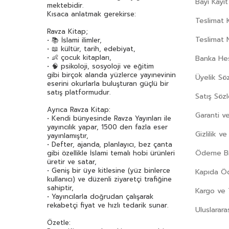
Bayi Kayıt
mektebidir.
Kısaca anlatmak gerekirse:
Teslimat K
Ravza Kitap;
Teslimat 
• 📚 İslami ilimler,
• 📖 kültür, tarih, edebiyat,
• 👶 çocuk kitapları,
Banka Hes
• 🧠 psikoloji, sosyoloji ve eğitim
gibi birçok alanda yüzlerce yayınevinin
Üyelik Sö
eserini okurlarla buluşturan güçlü bir
satış platformudur.
Satış Söz
Ayrıca Ravza Kitap:
Garanti ve
• Kendi bünyesinde Ravza Yayınları ile
yayıncılık yapar, 1500 den fazla eser
Gizlilik v
yayınlamıştır,
• Defter, ajanda, planlayıcı, bez çanta
Ödeme Bil
gibi özellikle İslami temalı hobi ürünleri
üretir ve satar,
• Geniş bir üye kitlesine (yüz binlerce
Kapıda 
kullanıcı) ve düzenli ziyaretçi trafiğine
sahiptir,
Kargo ve 
• Yayıncılarla doğrudan çalışarak
rekabetçi fiyat ve hızlı tedarik sunar.
Uluslarara
Özetle: