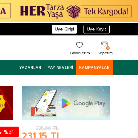
Üye Girişi
Üye Kayıt
0
Favorilerim
Sepetim
YAZARLAR
YAYINEVLERI
KAMPANYALAR
335,00
TL
31
%
231,15
TL