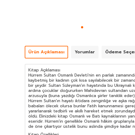
Ürün Açıklaması
Yorumlar
Ödeme Seçen
Kitap Açıklaması
Hürrem Sultan Osmanlı Devleti'nin en parlak zamanında
kaybetmiş bir kadının çok kısa sayılabilecek bir zama
bir şeydir. Sultan Süleyman'ın hayatında bu Ukraynalı
ardına çocuklar doğururken Mahidevran sultandan uzakla
arzusuyla (buna yazdığı Osmanlıca şiirler tanıklık eder
Hürrem Sultan'ın hayatı iktidara zenginliğe ve aşka r
babaları ölecek olursa bunlar Fatih kanunnamesi gere
yararlanarak tedbirli ve akıllı hareket etmek zorund
öldü. Elinizdeki kitap Osmanlı ve Batı kaynaklarının ya
eseridir. Hürrem'in genellikle Osmanlı hâkim gruplarıyla
de öne çıkartıyor üstelik bunu aslında şimdiye kadar
Kitap Özellikleri