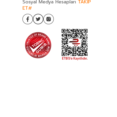
Sosyal Medya Hesapları
TAKİP
ET#