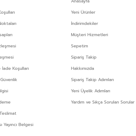
Anasayfa
oşulları
Yeni Ürünler
Noktaları
İndirimdekiler
apları
Müşteri Hizmetleri
zleşmesi
Sepetim
leşmesi
Sipariş Takip
 İade Koşulları
Hakkımızda
e Güvenlik
Sipariş Takip Adımları
gisi
Yeni Üyelik Adımları
Ödeme
Yardım ve Sıkça Sorulan Sorular
Teslimat
sı Yayıncı Belgesi