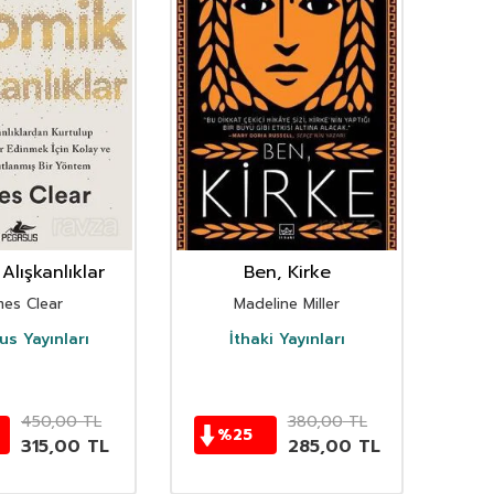
Alışkanlıklar
Ben, Kirke
mes Clear
Madeline Miller
s Yayınları
İthaki Yayınları
D
450,00
TL
380,00
TL
%
25
315,00
TL
285,00
TL