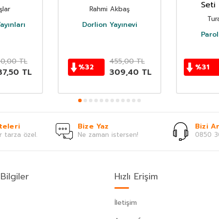
Seti 
şlar
Rahmi Akbaş
Tur
ayınları
Dorlion Yayınevi
Parol
50,00
TL
455,00
TL
%
32
%
31
37,50
TL
309,40
TL
teleri
Bize Yaz
Bizi Ar
r tarza özel.
Ne zaman istersen!
0850 3
Bilgiler
Hızlı Erişim
İletişim