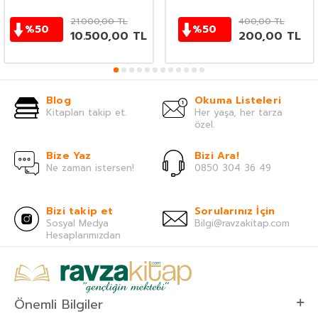
21.000,00
TL
400,00
TL
%
50
%
50
10.500,00
TL
200,00
TL
Blog
Okuma Listeleri
Kitapları takip et.
Her yaşa, her tarza
özel.
Bize Yaz
Bizi Ara!
Ne zaman istersen!
0850 304 36 49
Bizi takip et
Sorularınız İçin
Sosyal Medya
Bilgi@ravzakitap.com
Hesaplarımızdan
Önemli Bilgiler