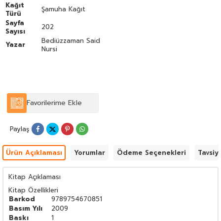
Kağıt
Şamuha Kağıt
Türü
Sayfa
202
Sayısı
Bediüzzaman Said
Yazar
Nursi
Favorilerime Ekle
Paylaş
Ürün Açıklaması
Yorumlar
Ödeme Seçenekleri
Tavsiy
Kitap Açıklaması
Kitap Özellikleri
Barkod
9789754670851
Basım Yılı
2009
Baskı
1