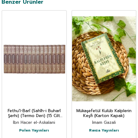
Benzer Ürünler
Fethu'l-Barî (Sahîh-i Buharî
Mükaşefetül Kulüb Kalplerin
Şerhi) (Termo Deri) (15 Cilt
Keşfi (Karton Kapak)
Takım)
İbn Hacer el-Askalani
İmam Gazali
Polen Yayınları
Ravza Yayınları