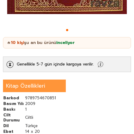
10
kişi
şu an bu ürünü
inceliyor
🔥
Genellikle 5-7 gün içinde kargoya verilir.
Kitap Özellikleri
Barkod
9789754670851
Basım Yılı
2009
Baskı
1
Cilt
Ciltli
Durumu
Dil
Türkçe
Ebat
14 x 20