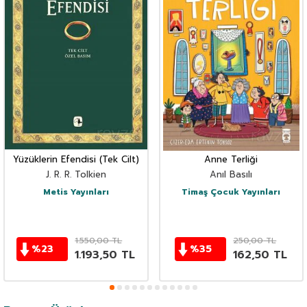
Yüzüklerin Efendisi (Tek Cilt)
Anne Terliği
J. R. R. Tolkien
Anıl Basılı
Metis Yayınları
Timaş Çocuk Yayınları
1.550,00
TL
250,00
TL
%
23
%
35
1.193,50
TL
162,50
TL