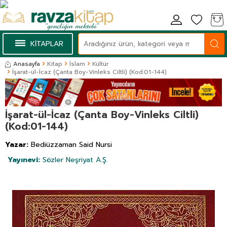
KİTAPLAR
Anasayfa
Kitap
İslam
Kültür
İşarat-ül-İcaz (Çanta Boy-Vinleks Ciltli) (Kod:01-144)
İşarat-ül-İcaz (Çanta Boy-Vinleks Ciltli)
(Kod:01-144)
Yazar:
Bediüzzaman Said Nursi
Yayınevi:
Sözler Neşriyat A.Ş.