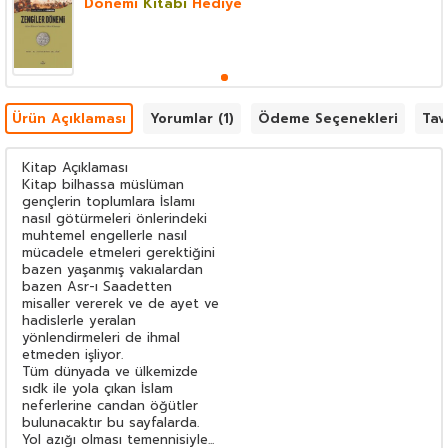
Dönemi
Kitabı
Hediye
Ürün Açıklaması
Yorumlar (1)
Ödeme Seçenekleri
Tav
Kitap Açıklaması
Kitap bilhassa müslüman
gençlerin toplumlara İslamı
nasıl götürmeleri önlerindeki
muhtemel engellerle nasıl
mücadele etmeleri gerektiğini
bazen yaşanmış vakıalardan
bazen Asr-ı Saadetten
misaller vererek ve de ayet ve
hadislerle yeralan
yönlendirmeleri de ihmal
etmeden işliyor.
Tüm dünyada ve ülkemizde
sıdk ile yola çıkan İslam
neferlerine candan öğütler
bulunacaktır bu sayfalarda.
Yol azığı olması temennisiyle...