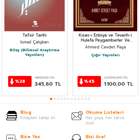
Tefsir Tarihi
Kısas-ı Enbiya ve Tevarih-i
Hulefa Peygamberler Ve
İsmail Çalışkan
Halifeler Tarihi (2 Cilt)
Ahmed Cevdet Paşa
Bilay (Bilimsel Araştırma
Yayınları)
Çığır Yayınları
480,00
TL
2.000,00
TL
%
28
%
45
345,60
TL
1.100,00
TL
Blog
Okuma Listeleri
Kitapları takip et.
Her yaşa, her tarza
özel.
Bize Yaz
Bizi Ara!