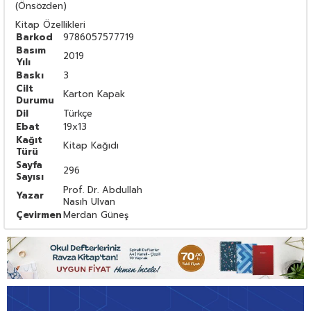
(Önsözden)
Kitap Özellikleri
Barkod
9786057577719
Basım
2019
Yılı
Baskı
3
Cilt
Karton Kapak
Durumu
Dil
Türkçe
Ebat
19x13
Kağıt
Kitap Kağıdı
Türü
Sayfa
296
Sayısı
Prof. Dr. Abdullah
Yazar
Nasıh Ulvan
Çevirmen
Merdan Güneş