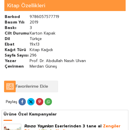
Kitap Özellikleri
Barkod
9786057577719
Basım Yılı
2019
Baskı
3
Cilt Durumu
Karton Kapak
Dil
Türkçe
Ebat
19x13
Kağıt Türü
Kitap Kağıdı
Sayfa Sayısı
296
Yazar
Prof. Dr. Abdullah Nasıh Ulvan
Çevirmen
Merdan Güneş
Favorilerime Ekle
Paylaş
Ürüne Özel Kampanyalar
Ravza Yayınları
Eserlerinden 3 tane al
Zengiler