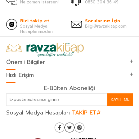
Ne zaman istersen!
0850 304 36 49
Bizi takip et
Sorularınız İçin
Sosyal Medya
Bilgi@ravzakitap.com
Hesaplarımızdan
Önemli Bilgiler
Hızlı Erişim
E-Bülten Aboneliği
KAYIT OL
Sosyal Medya Hesapları
TAKİP ET#