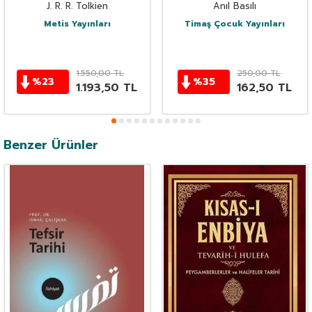
J. R. R. Tolkien
Anıl Basılı
Metis Yayınları
Timaş Çocuk Yayınları
1.550,00
TL
250,00
TL
%
23
%
35
1.193,50
TL
162,50
TL
Benzer Ürünler