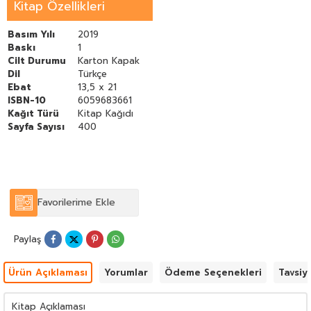
Kitap Özellikleri
Basım Yılı
2019
Baskı
1
Cilt Durumu
Karton Kapak
Dil
Türkçe
Ebat
13,5 x 21
ISBN-10
6059683661
Kağıt Türü
Kitap Kağıdı
Sayfa Sayısı
400
Favorilerime Ekle
Paylaş
Ürün Açıklaması
Yorumlar
Ödeme Seçenekleri
Tavsiy
Kitap Açıklaması