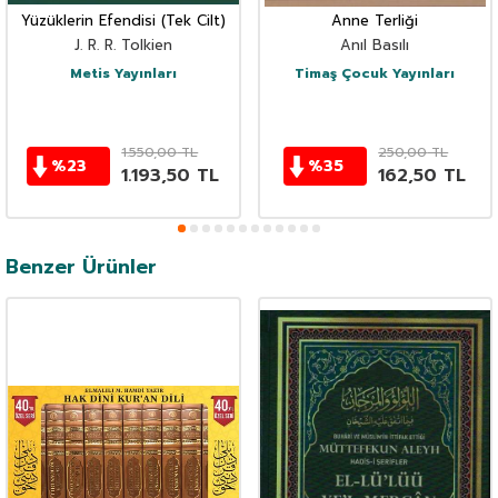
Yüzüklerin Efendisi (Tek Cilt)
Anne Terliği
J. R. R. Tolkien
Anıl Basılı
Metis Yayınları
Timaş Çocuk Yayınları
1.550,00
TL
250,00
TL
%
23
%
35
1.193,50
TL
162,50
TL
Benzer Ürünler