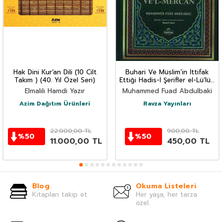
Hak Dini Kur’an Dili (10 Cilt
Buhari Ve Müslim’in İttifak
Takım ) (40. Yıl Özel Seri)
Ettiği Hadis-İ Şerifler el-Lü’lüü
Ve’l Mercan (İthal)
Elmalılı Hamdi Yazır
Muhammed Fuad Abdulbaki
Azim Dağıtım Ürünleri
Ravza Yayınları
22.000,00
TL
900,00
TL
%
50
%
50
11.000,00
TL
450,00
TL
Blog
Okuma Listeleri
Kitapları takip et.
Her yaşa, her tarza
özel.