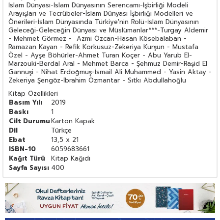
İslam Dünyası-İslam Dünyasının Serencamı-İşbirliği Modeli
Arayışları ve Tecrübeler-İslam Dünyası İşbirliği Modelleri ve
Önerileri-İslam Dünyasında Türkiye'nin Rolü-İslam Dünyasının
Geleceği-Geleceğin Dünyası ve Müslümanlar***-Turgay Aldemir
- Mehmet Görmez - Azmi Özcan-Hasan Kösebalaban -
Ramazan Kayan - Refik Korkusuz-Zekeriya Kurşun - Mustafa
Özel - Ayşe Böhürler-Ahmet Turan Koçer - Abu Yarub El-
Marzouki-Berdal Aral - Mehmet Barca - Şehmuz Demir-Raşid El
Gannuşi - Nihat Erdoğmuş-İsmail Ali Muhammed - Yasin Aktay -
Zekeriya Şengöz-İbrahim Özmantar - Sıtkı Abdullahoğlu
Kitap Özellikleri
Basım Yılı
2019
Baskı
1
Cilt Durumu
Karton Kapak
Dil
Türkçe
Ebat
13,5 x 21
ISBN-10
6059683661
Kağıt Türü
Kitap Kağıdı
Sayfa Sayısı
400