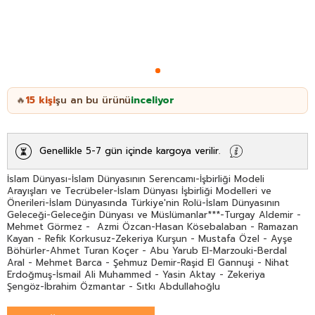
15
kişi
şu an bu ürünü
inceliyor
🔥
Genellikle 5-7 gün içinde kargoya verilir.
İslam Dünyası-İslam Dünyasının Serencamı-İşbirliği Modeli
Arayışları ve Tecrübeler-İslam Dünyası İşbirliği Modelleri ve
Önerileri-İslam Dünyasında Türkiye'nin Rolü-İslam Dünyasının
Geleceği-Geleceğin Dünyası ve Müslümanlar***-Turgay Aldemir -
Mehmet Görmez - Azmi Özcan-Hasan Kösebalaban - Ramazan
Kayan - Refik Korkusuz-Zekeriya Kurşun - Mustafa Özel - Ayşe
Böhürler-Ahmet Turan Koçer - Abu Yarub El-Marzouki-Berdal
Aral - Mehmet Barca - Şehmuz Demir-Raşid El Gannuşi - Nihat
Erdoğmuş-İsmail Ali Muhammed - Yasin Aktay - Zekeriya
Şengöz-İbrahim Özmantar - Sıtkı Abdullahoğlu