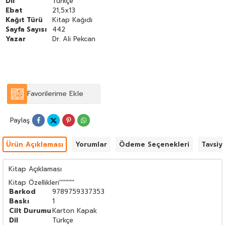
Dil
Türkçe
Ebat
21,5x13
Kağıt Türü
Kitap Kağıdı
Sayfa Sayısı
442
Yazar
Dr. Ali Pekcan
Favorilerime Ekle
Paylaş
Ürün Açıklaması
Yorumlar
Ödeme Seçenekleri
Tavsiy
Kitap Açıklaması
Kitap Özellikleri
''''''''''
Barkod
9789759337353
Baskı
1
Cilt Durumu
Karton Kapak
Dil
Türkçe