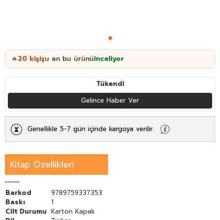
20
kişi
şu an bu ürünü
inceliyor
🔥
Tükendi
Gelince Haber Ver
Genellikle 5-7 gün içinde kargoya verilir.
Kitap Özellikleri
''''''''''
Barkod
9789759337353
Baskı
1
Cilt Durumu
Karton Kapak