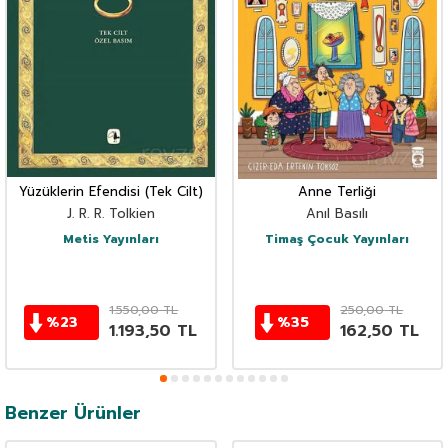
Yüzüklerin Efendisi (Tek Cilt)
Anne Terliği
J. R. R. Tolkien
Anıl Basılı
Metis Yayınları
Timaş Çocuk Yayınları
1.550,00
TL
250,00
TL
%
23
%
35
1.193,50
TL
162,50
TL
Benzer Ürünler