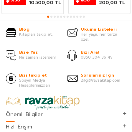
%
50
%
50
10.500,00
TL
200,00
TL
Blog
Okuma Listeleri
Kitapları takip et.
Her yaşa, her tarza
özel.
Bize Yaz
Bizi Ara!
Ne zaman istersen!
0850 304 36 49
Bizi takip et
Sorularınız İçin
Sosyal Medya
Bilgi@ravzakitap.com
Hesaplarımızdan
Önemli Bilgiler
Hızlı Erişim