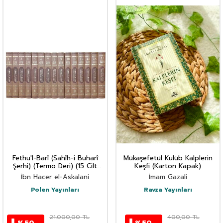
Fethu'l-Barî (Sahîh-i Buharî
Mükaşefetül Kulüb Kalplerin
Şerhi) (Termo Deri) (15 Cilt
Keşfi (Karton Kapak)
Takım)
İbn Hacer el-Askalani
İmam Gazali
Polen Yayınları
Ravza Yayınları
21.000,00
TL
400,00
TL