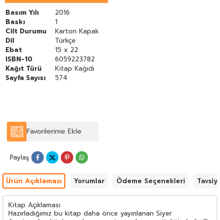
Basım Yılı
2016
Baskı
1
Cilt Durumu
Karton Kapak
Dil
Türkçe
Ebat
15 x 22
ISBN-10
6059223782
Kağıt Türü
Kitap Kağıdı
Sayfa Sayısı
574
Favorilerime Ekle
Paylaş
Ürün Açıklaması
Yorumlar
Ödeme Seçenekleri
Tavsiy
Kitap Açıklaması
Hazırladığımız bu kitap daha önce yayınlanan Siyer