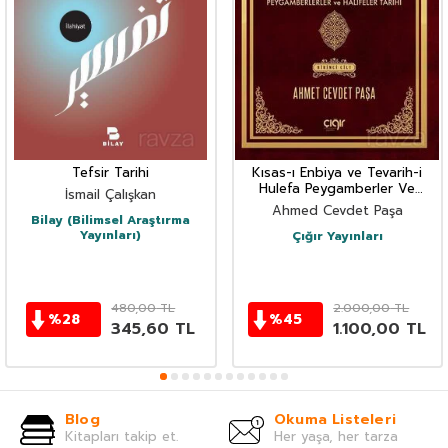
Tefsir Tarihi
Kısas-ı Enbiya ve Tevarih-i
Hulefa Peygamberler Ve
İsmail Çalışkan
Halifeler Tarihi (2 Cilt)
Ahmed Cevdet Paşa
Bilay (Bilimsel Araştırma
Yayınları)
Çığır Yayınları
480,00
TL
2.000,00
TL
%
28
%
45
345,60
TL
1.100,00
TL
Blog
Okuma Listeleri
Kitapları takip et.
Her yaşa, her tarza