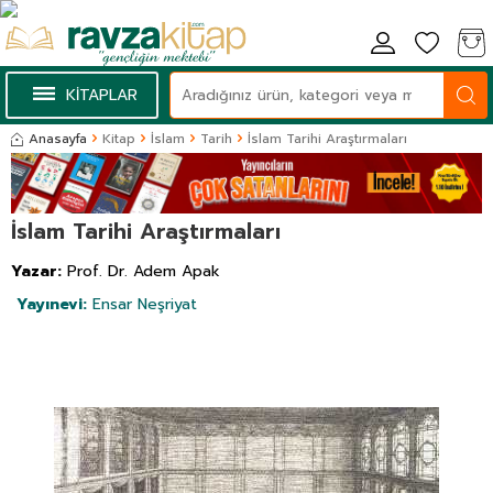
KİTAPLAR
Anasayfa
Kitap
İslam
Tarih
İslam Tarihi Araştırmaları
İslam Tarihi Araştırmaları
Yazar:
Prof. Dr. Adem Apak
Yayınevi:
Ensar Neşriyat