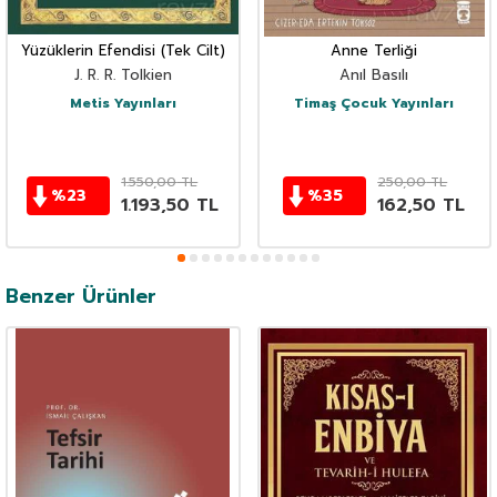
Yüzüklerin Efendisi (Tek Cilt)
Anne Terliği
J. R. R. Tolkien
Anıl Basılı
Metis Yayınları
Timaş Çocuk Yayınları
1.550,00
TL
250,00
TL
%
23
%
35
1.193,50
TL
162,50
TL
Benzer Ürünler