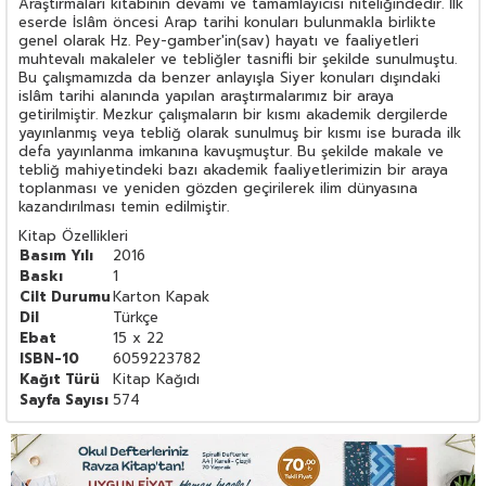
Araştırmaları kitabının devamı ve tamamlayıcısı niteliğindedir. İlk
eserde İslâm öncesi Arap tarihi konuları bulunmakla birlikte
genel olarak Hz. Pey-gamber'in(sav) hayatı ve faaliyetleri
muhtevalı makaleler ve tebliğler tasnifli bir şekilde sunulmuştu.
Bu çalışmamızda da benzer anlayışla Siyer konuları dışındaki
islâm tarihi alanında yapılan araştırmalarımız bir araya
getirilmiştir. Mezkur çalışmaların bir kısmı akademik dergilerde
yayınlanmış veya tebliğ olarak sunulmuş bir kısmı ise burada ilk
defa yayınlanma imkanına kavuşmuştur. Bu şekilde makale ve
tebliğ mahiyetindeki bazı akademik faaliyetlerimizin bir araya
toplanması ve yeniden gözden geçirilerek ilim dünyasına
kazandırılması temin edilmiştir.
Kitap Özellikleri
Basım Yılı
2016
Baskı
1
Cilt Durumu
Karton Kapak
Dil
Türkçe
Ebat
15 x 22
ISBN-10
6059223782
Kağıt Türü
Kitap Kağıdı
Sayfa Sayısı
574