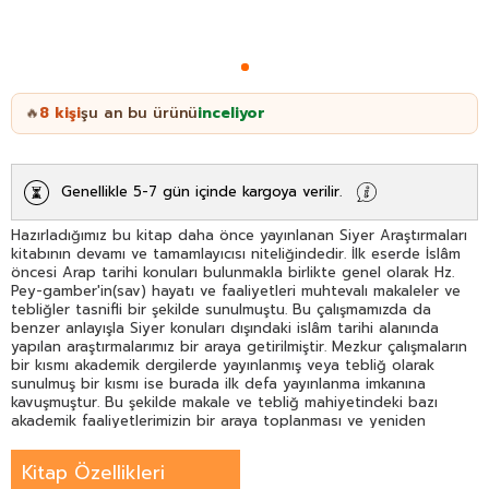
8
kişi
şu an bu ürünü
inceliyor
🔥
Genellikle 5-7 gün içinde kargoya verilir.
Hazırladığımız bu kitap daha önce yayınlanan Siyer Araştırmaları
kitabının devamı ve tamamlayıcısı niteliğindedir. İlk eserde İslâm
öncesi Arap tarihi konuları bulunmakla birlikte genel olarak Hz.
Pey-gamber'in(sav) hayatı ve faaliyetleri muhtevalı makaleler ve
tebliğler tasnifli bir şekilde sunulmuştu. Bu çalışmamızda da
benzer anlayışla Siyer konuları dışındaki islâm tarihi alanında
yapılan araştırmalarımız bir araya getirilmiştir. Mezkur çalışmaların
bir kısmı akademik dergilerde yayınlanmış veya tebliğ olarak
sunulmuş bir kısmı ise burada ilk defa yayınlanma imkanına
kavuşmuştur. Bu şekilde makale ve tebliğ mahiyetindeki bazı
akademik faaliyetlerimizin bir araya toplanması ve yeniden
gözden geçirilerek ilim dünyasına kazandırılması temin edilmiştir.
Kitap Özellikleri