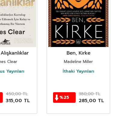
Alışkanlıklar
Ben, Kirke
mes Clear
Madeline Miller
s Yayınları
İthaki Yayınları
D
450,00
TL
380,00
TL
%
25
315,00
TL
285,00
TL