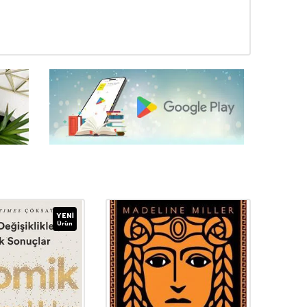
YENI
Ürün