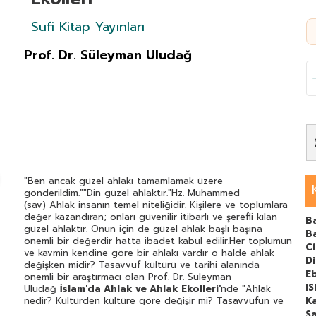
Sufi Kitap Yayınları
Prof. Dr. Süleyman Uludağ
"Ben ancak güzel ahlakı tamamlamak üzere
gönderildim.""Din güzel ahlaktır."Hz. Muhammed
(sav) Ahlak insanın temel niteliğidir. Kişilere ve toplumlara
değer kazandıran; onları güvenilir itibarlı ve şerefli kılan
Ba
güzel ahlaktır. Onun için de güzel ahlak başlı başına
B
önemli bir değerdir hatta ibadet kabul edilir.Her toplumun
C
ve kavmin kendine göre bir ahlakı vardır o halde ahlak
Di
değişken midir? Tasavvuf kültürü ve tarihi alanında
E
önemli bir araştırmacı olan Prof. Dr. Süleyman
I
Uludağ
İslam'da Ahlak ve Ahlak Ekolleri
'
nde "Ahlak
nedir? Kültürden kültüre göre değişir mi? Tasavvufun ve
Ka
felsefenin ahlaka bakış açısı nasıldır?" sorularına hem
Sa