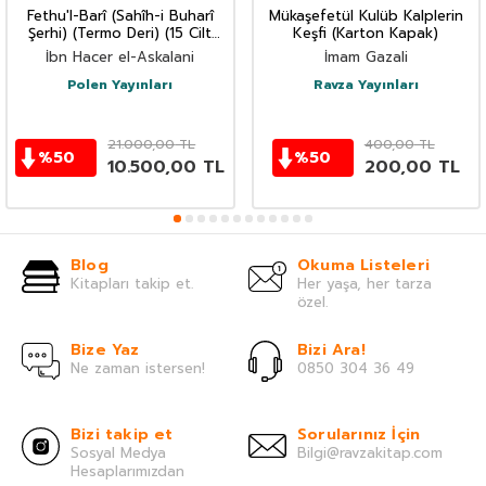
Fethu'l-Barî (Sahîh-i Buharî
Mükaşefetül Kulüb Kalplerin
Şerhi) (Termo Deri) (15 Cilt
Keşfi (Karton Kapak)
Takım)
İbn Hacer el-Askalani
İmam Gazali
Polen Yayınları
Ravza Yayınları
21.000,00
TL
400,00
TL
%
50
%
50
10.500,00
TL
200,00
TL
Blog
Okuma Listeleri
Kitapları takip et.
Her yaşa, her tarza
özel.
Bize Yaz
Bizi Ara!
Ne zaman istersen!
0850 304 36 49
Bizi takip et
Sorularınız İçin
Sosyal Medya
Bilgi@ravzakitap.com
Hesaplarımızdan