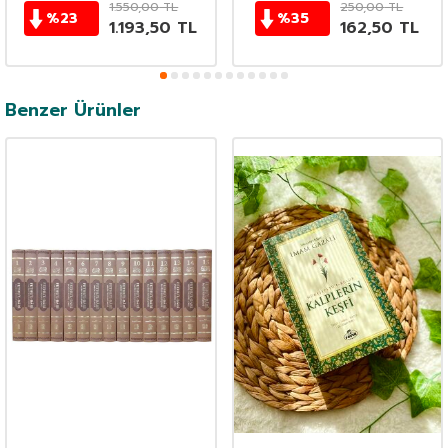
1.550,00
TL
250,00
TL
%
23
%
35
1.193,50
TL
162,50
TL
Benzer Ürünler