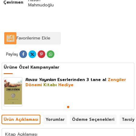
Çevirmen
Mahmudoğlu
Favorilerime Ekle
Paylaş
Ürüne Özel Kampanyalar
Ravza Yayınları
Eserlerinden 3 tane al
Zengiler
Dönemi
Kitabı
Hediye
Ürün Açıklaması
Yorumlar
Ödeme Seçenekleri
Tavsiy
Kitap Açıklaması