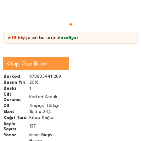
19
kişi
şu an bu ürünü
inceliyor
🔥
Kitap Özellikleri
Barkod
9786034411289
Basım Yılı
2016
Baskı
1
Cilt
Karton Kapak
Durumu
Dil
Arapça, Türkçe
Ebat
16,5 x 23,5
Kağıt Türü
Kitap Kağıdı
Sayfa
127
Sayısı
Yazar
İmam Birgivi
Hasan