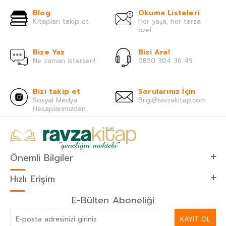
Blog
Okuma Listeleri
Kitapları takip et.
Her yaşa, her tarza
özel.
Bize Yaz
Bizi Ara!
Ne zaman istersen!
0850 304 36 49
Bizi takip et
Sorularınız İçin
Sosyal Medya
Bilgi@ravzakitap.com
Hesaplarımızdan
Önemli Bilgiler
Hızlı Erişim
E-Bülten Aboneliği
KAYIT OL