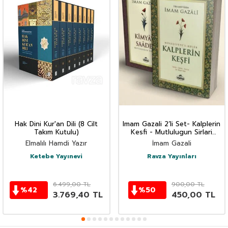
Hak Dini Kur'an Dili (8 Cilt
Imam Gazali 2’li Set- Kalplerin
Takım Kutulu)
Kesfi - Mutlulugun Sirlari
Kimyayi Saadet
Elmalılı Hamdi Yazır
İmam Gazali
Ketebe Yayınevi
Ravza Yayınları
6.499,00
TL
900,00
TL
%
42
%
50
3.769,40
TL
450,00
TL