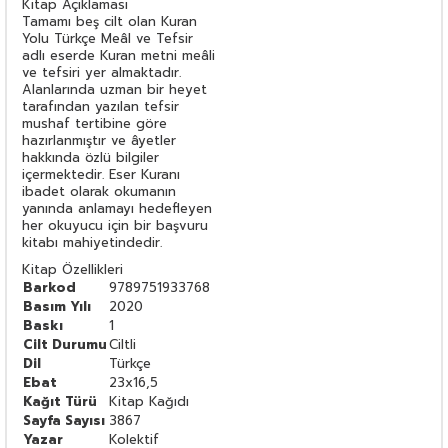
Kitap Açıklaması
Tamamı beş cilt olan Kuran
Yolu Türkçe Meâl ve Tefsir
adlı eserde Kuran metni meâli
ve tefsiri yer almaktadır.
Alanlarında uzman bir heyet
tarafından yazılan tefsir
mushaf tertibine göre
hazırlanmıştır ve âyetler
hakkında özlü bilgiler
içermektedir. Eser Kuranı
ibadet olarak okumanın
yanında anlamayı hedefleyen
her okuyucu için bir başvuru
kitabı mahiyetindedir.
Kitap Özellikleri
Barkod
9789751933768
Basım Yılı
2020
Baskı
1
Cilt Durumu
Ciltli
Dil
Türkçe
Ebat
23x16,5
Kağıt Türü
Kitap Kağıdı
Sayfa Sayısı
3867
Yazar
Kolektif