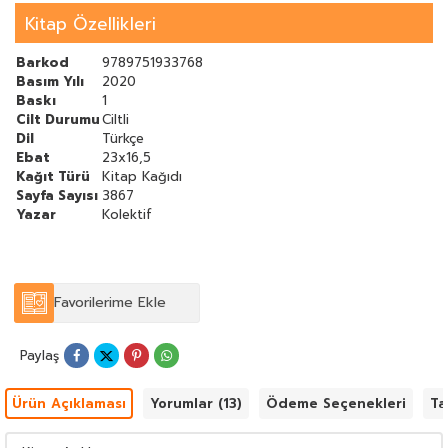
Kitap Özellikleri
Barkod
9789751933768
Basım Yılı
2020
Baskı
1
Cilt Durumu
Ciltli
Dil
Türkçe
Ebat
23x16,5
Kağıt Türü
Kitap Kağıdı
Sayfa Sayısı
3867
Yazar
Kolektif
Favorilerime Ekle
Paylaş
Ürün Açıklaması
Yorumlar (13)
Ödeme Seçenekleri
Ta