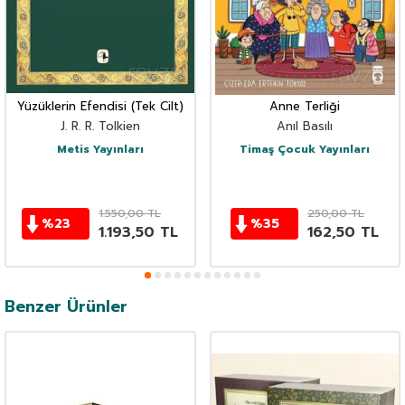
Yüzüklerin Efendisi (Tek Cilt)
Anne Terliği
J. R. R. Tolkien
Anıl Basılı
Metis Yayınları
Timaş Çocuk Yayınları
1.550,00
TL
250,00
TL
%
23
%
35
1.193,50
TL
162,50
TL
Benzer Ürünler