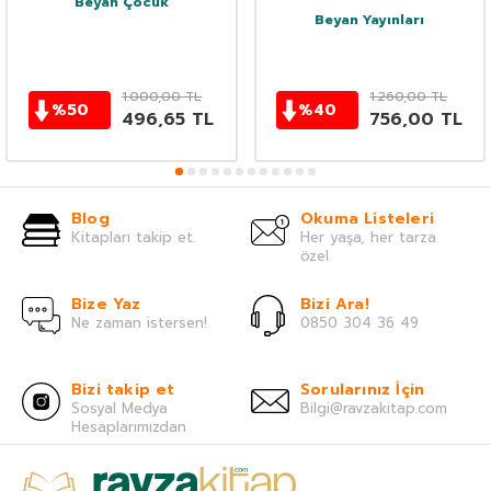
Beyan Çocuk
Beyan Yayınları
1.000,00
TL
1.260,00
TL
%
50
%
40
496,65
TL
756,00
TL
Blog
Okuma Listeleri
Kitapları takip et.
Her yaşa, her tarza
özel.
Bize Yaz
Bizi Ara!
Ne zaman istersen!
0850 304 36 49
Bizi takip et
Sorularınız İçin
Sosyal Medya
Bilgi@ravzakitap.com
Hesaplarımızdan