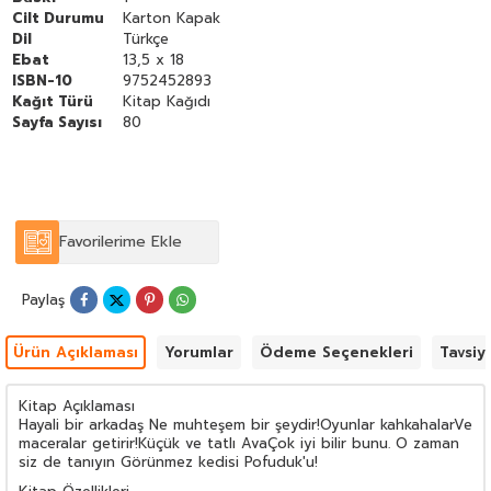
Cilt Durumu
Karton Kapak
Dil
Türkçe
Ebat
13,5 x 18
ISBN-10
9752452893
Kağıt Türü
Kitap Kağıdı
Sayfa Sayısı
80
Favorilerime Ekle
Paylaş
Ürün Açıklaması
Yorumlar
Ödeme Seçenekleri
Tavsiy
Kitap Açıklaması
Hayali bir arkadaş Ne muhteşem bir şeydir!Oyunlar kahkahalarVe
maceralar getirir!Küçük ve tatlı AvaÇok iyi bilir bunu. O zaman
siz de tanıyın Görünmez kedisi Pofuduk'u!