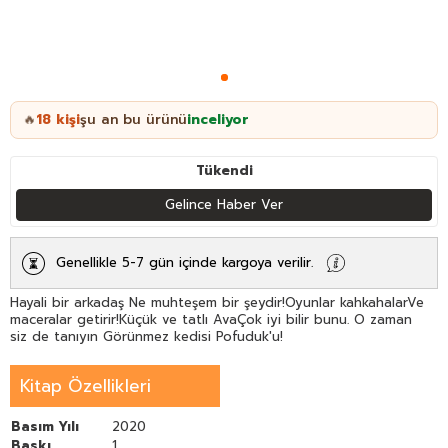
18
kişi
şu an bu ürünü
inceliyor
🔥
Tükendi
Gelince Haber Ver
Genellikle 5-7 gün içinde kargoya verilir.
Hayali bir arkadaş Ne muhteşem bir şeydir!Oyunlar kahkahalarVe
maceralar getirir!Küçük ve tatlı AvaÇok iyi bilir bunu. O zaman
siz de tanıyın Görünmez kedisi Pofuduk'u!
Kitap Özellikleri
Basım Yılı
2020
Baskı
1