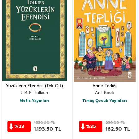
Yüzüklerin Efendisi (Tek Cilt)
Anne Terliği
J. R. R. Tolkien
Anıl Basılı
Metis Yayınları
Timaş Çocuk Yayınları
1.550,00
TL
250,00
TL
%
23
%
35
1.193,50
TL
162,50
TL