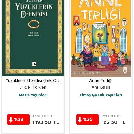
Yüzüklerin Efendisi (Tek Cilt)
Anne Terliği
J. R. R. Tolkien
Anıl Basılı
Metis Yayınları
Timaş Çocuk Yayınları
1.550,00
TL
250,00
TL
%
23
%
35
1.193,50
TL
162,50
TL