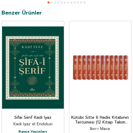
Benzer Ürünler
Sifai Serif Kadi Iyaz
Kütübi Sitte 6 Hadis Kitabının
Tercümesi (12 Kitap Takım
Kadi İyaz el Endulusi
Termo Deri Lüx Cilt)
İbn-i Mace
Ravza Yayınları