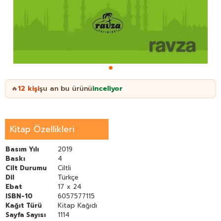
12
kişi
şu an bu ürünü
inceliyor
🔥
Kitap Özellikleri
Basım Yılı
2019
Baskı
4
Cilt Durumu
Ciltli
Dil
Türkçe
Ebat
17 x 24
ISBN-10
6057577115
Kağıt Türü
Kitap Kağıdı
Sayfa Sayısı
1114