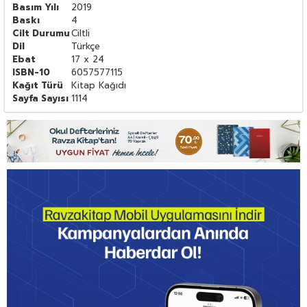
Basım Yılı
2019
Baskı
4
Cilt Durumu
Ciltli
Dil
Türkçe
Ebat
17 x 24
ISBN-10
6057577115
Kağıt Türü
Kitap Kağıdı
Sayfa Sayısı
1114