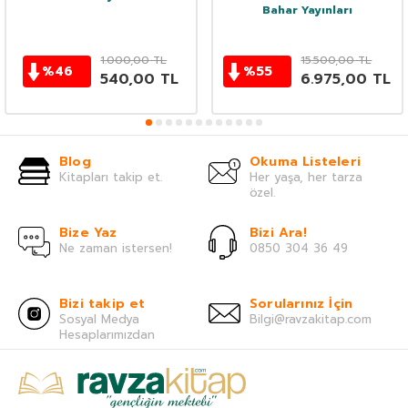
Bahar Yayınları
1.000,00
TL
15.500,00
TL
%
46
%
55
540,00
TL
6.975,00
TL
Blog
Okuma Listeleri
Kitapları takip et.
Her yaşa, her tarza
özel.
Bize Yaz
Bizi Ara!
Ne zaman istersen!
0850 304 36 49
Bizi takip et
Sorularınız İçin
Sosyal Medya
Bilgi@ravzakitap.com
Hesaplarımızdan