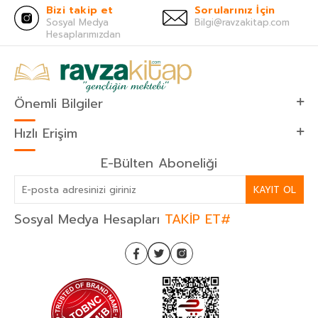
Bizi takip et
Sorularınız İçin
Sosyal Medya
Bilgi@ravzakitap.com
Hesaplarımızdan
Önemli Bilgiler
Hızlı Erişim
E-Bülten Aboneliği
KAYIT OL
Sosyal Medya Hesapları
TAKİP ET#