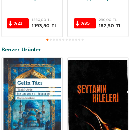
1.550,00
TL
250,00
TL
%
23
%
35
1.193,50
TL
162,50
TL
Benzer Ürünler