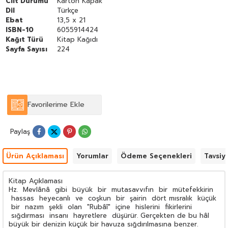
Cilt Durumu
Karton Kapak
Dil
Türkçe
Ebat
13,5 x 21
ISBN-10
6055914424
Kağıt Türü
Kitap Kağıdı
Sayfa Sayısı
224
Favorilerime Ekle
Paylaş
Ürün Açıklaması
Yorumlar
Ödeme Seçenekleri
Tavsiy
Kitap Açıklaması
Hz. Mevlânâ gibi büyük bir mutasavvıfın bir mütefekkirin
hassas heyecanlı ve coşkun bir şairin dört mısralık küçük
bir nazım şekli olan "Rubâî" içine hislerini fikirlerini
sığdırması insanı hayretlere düşürür. Gerçekten de bu hâl
büyük bir denizin küçük bir havuza sığdırılmasına benzer.