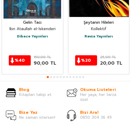
Gelin Tacı
Şeytanın Hileleri
İbn Ataullah el-İskenderi
Kollektif
Dibace Yayınları
Ravza Yayınları
150,00
TL
25,00
TL
%
40
%
20
90,00
TL
20,00
TL
Blog
Okuma Listeleri
Kitapları takip et.
Her yaşa, her tarza
özel.
Bize Yaz
Bizi Ara!
Ne zaman istersen!
0850 304 36 49