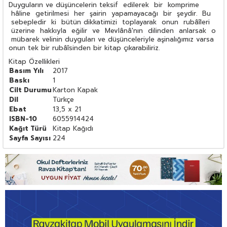
Duyguların ve düşüncelerin teksif edilerek bir komprime
hâline getirilmesi her şairin yapamayacağı bir şeydir. Bu
sebepledir ki bütün dikkatimizi toplayarak onun rubâîleri
üzerine hakkıyla eğilir ve Mevlânâ'nın dilinden anlarsak o
mübarek velinin duyguları ve düşünceleriyle aşinalığımız varsa
onun tek bir rubâîsinden bir kitap çıkarabiliriz.
Kitap Özellikleri
Basım Yılı
2017
Baskı
1
Cilt Durumu
Karton Kapak
Dil
Türkçe
Ebat
13,5 x 21
ISBN-10
6055914424
Kağıt Türü
Kitap Kağıdı
Sayfa Sayısı
224