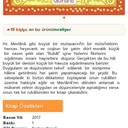
18
kişi
şu an bu ürünü
inceliyor
🔥
Hz. Mevlânâ gibi büyük bir mutasavvıfın bir mütefekkirin
hassas heyecanlı ve coşkun bir şairin dört mısralık küçük
bir nazım şekli olan "Rubâî" içine hislerini fikirlerini
sığdırması insanı hayretlere düşürür. Gerçekten de bu hâl
büyük bir denizin küçük bir havuza sığdırılmasına benzer.
Duyguların ve düşüncelerin teksif edilerek bir komprime
hâline getirilmesi her şairin yapamayacağı bir şeydir. Bu
sebepledir ki bütün dikkatimizi toplayarak onun rubâîleri
üzerine hakkıyla eğilir ve Mevlânâ'nın dilinden anlarsak o
mübarek velinin duyguları ve düşünceleriyle aşinalığımız varsa
onun tek bir rubâîsinden bir kitap çıkarabiliriz.
Kitap Özellikleri
Basım Yılı
2017
Baskı
1