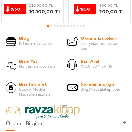
21.000,00
TL
400,00
TL
%
50
%
50
10.500,00
TL
200,00
TL
Blog
Okuma Listeleri
Kitapları takip et.
Her yaşa, her tarza
özel.
Bize Yaz
Bizi Ara!
Ne zaman istersen!
0850 304 36 49
Bizi takip et
Sorularınız İçin
Sosyal Medya
Bilgi@ravzakitap.com
Hesaplarımızdan
Önemli Bilgiler