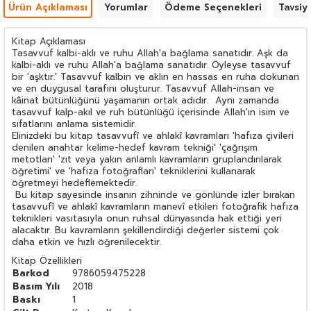
Ürün Açıklaması
Yorumlar
Ödeme Seçenekleri
Tavsiy
Kitap Açıklaması
Tasavvuf kalbi-aklı ve ruhu Allah'a bağlama sanatıdır. Aşk da
kalbi-aklı ve ruhu Allah'a bağlama sanatıdır. Öyleyse tasavvuf
bir 'aşktır.' Tasavvuf kalbin ve aklın en hassas en ruha dokunan
ve en duygusal tarafını oluşturur. Tasavvuf Allah-insan ve
kâinat bütünlüğünü yaşamanın ortak adıdır. Aynı zamanda
tasavvuf kalp-akıl ve ruh bütünlüğü içerisinde Allah'ın isim ve
sıfatlarını anlama sistemidir.
Elinizdeki bu kitap tasavvufî ve ahlakî kavramları 'hafıza çivileri
denilen anahtar kelime-hedef kavram tekniği' 'çağrışım
metotları' 'zıt veya yakın anlamlı kavramların gruplandırılarak
öğretimi' ve 'hafıza fotoğrafları' tekniklerini kullanarak
öğretmeyi hedeflemektedir.
Bu kitap sayesinde insanın zihninde ve gönlünde izler bırakan
tasavvufî ve ahlakî kavramların manevî etkileri fotoğrafik hafıza
teknikleri vasıtasıyla onun ruhsal dünyasında hak ettiği yeri
alacaktır. Bu kavramların şekillendirdiği değerler sistemi çok
daha etkin ve hızlı öğrenilecektir.
Kitap Özellikleri
Barkod
9786059475228
Basım Yılı
2018
Baskı
1