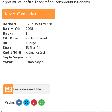
öğretimi' ve 'hafıza fotoğrafları' tekniklerini kullanarak
öğretmeyi hedeflemektedir.
Bu kitap sayesinde insanın zihninde ve gönlünde izler bırakan
Kitap Özellikleri
tasavvufî ve ahlakî kavramların manevî etkileri fotoğrafik hafıza
teknikleri vasıtasıyla onun ruhsal dünyasında hak ettiği yeri
alacaktır. Bu kavramların şekillendirdiği değerler sistemi çok
Barkod
9786059475228
daha etkin ve hızlı öğrenilecektir.
Basım Yılı
2018
Baskı
1
Cilt Durumu
Karton Kapak
Dil
Türkçe
Ebat
13,5 x 21
Kağıt Türü
Kitap Kağıdı
Sayfa Sayısı
232
Yazar
Esma Sayın
Favorilerime Ekle
Paylaş