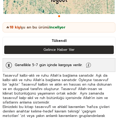
18
kişi
şu an bu ürünü
inceliyor
🔥
Tükendi
Gelince Haber Ver
Genellikle 5-7 gün içinde kargoya verilir.
Tasavvuf kalbi-aklı ve ruhu Allah'a bağlama sanatıdır. Aşk da
kalbi-aklı ve ruhu Allah'a bağlama sanatıdır. Öyleyse tasavvuf
bir 'aşktır.' Tasavvuf kalbin ve aklın en hassas en ruha dokunan
ve en duygusal tarafını oluşturur. Tasavvuf Allah-insan ve
kâinat bütünlüğünü yaşamanın ortak adıdır. Aynı zamanda
tasavvuf kalp-akıl ve ruh bütünlüğü içerisinde Allah'ın isim ve
sıfatlarını anlama sistemidir.
Elinizdeki bu kitap tasavvufî ve ahlakî kavramları 'hafıza çivileri
denilen anahtar kelime-hedef kavram tekniği' 'çağrışım
metotları' 'zıt veya yakın anlamlı kavramların gruplandırılarak