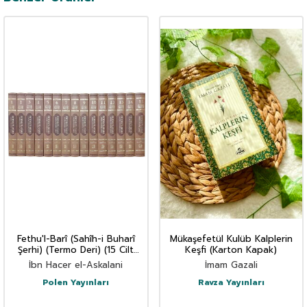
Fethu'l-Barî (Sahîh-i Buharî
Mükaşefetül Kulüb Kalplerin
Şerhi) (Termo Deri) (15 Cilt
Keşfi (Karton Kapak)
Takım)
İbn Hacer el-Askalani
İmam Gazali
Polen Yayınları
Ravza Yayınları