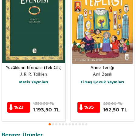
Yüzüklerin Efendisi (Tek Cilt)
Anne Terliği
J. R. R. Tolkien
Anıl Basılı
Metis Yayınları
Timaş Çocuk Yayınları
1.550,00
TL
250,00
TL
%
23
%
35
1.193,50
TL
162,50
TL
Benzer Ürünler