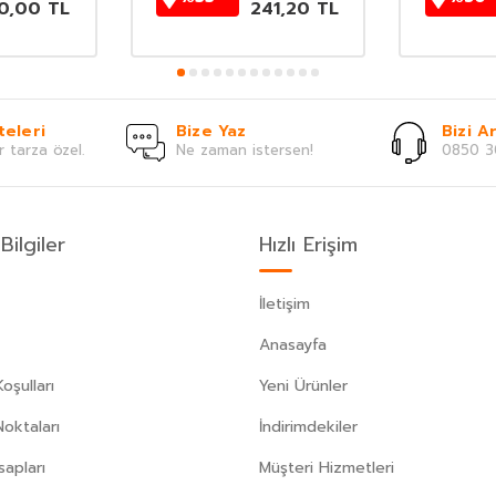
0,00
TL
241,20
TL
teleri
Bize Yaz
Bizi Ar
r tarza özel.
Ne zaman istersen!
0850 3
Bilgiler
Hızlı Erişim
İletişim
Anasayfa
oşulları
Yeni Ürünler
Noktaları
İndirimdekiler
apları
Müşteri Hizmetleri