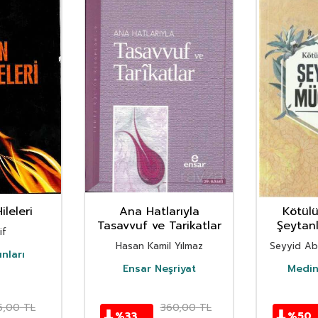
ileleri
Ana Hatlarıyla
Kötülü
Tasavvuf ve Tarikatlar
Şeytan
if
Hasan Kamil Yılmaz
Seyyid Ab
nları
Ensar Neşriyat
Medine
5,00
TL
360,00
TL
%
33
%
50