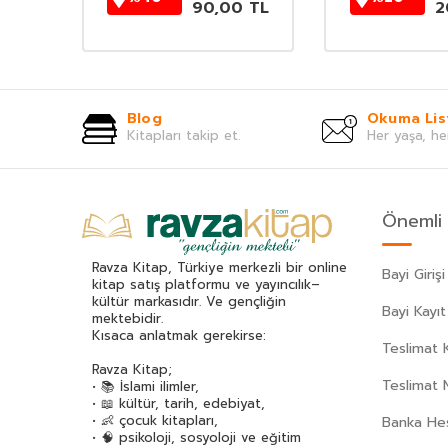
0
TL
90,00
TL
2
Blog
Okuma Lis
Kitapları takip et.
Her yaşa, he
Önemli 
Ravza Kitap, Türkiye merkezli bir online
Bayi Girişi
kitap satış platformu ve yayıncılık–
kültür markasıdır. Ve gençliğin
Bayi Kayıt
mektebidir.
Kısaca anlatmak gerekirse:
Teslimat K
Ravza Kitap;
Teslimat 
• 📚 İslami ilimler,
• 📖 kültür, tarih, edebiyat,
• 👶 çocuk kitapları,
Banka Hes
• 🧠 psikoloji, sosyoloji ve eğitim