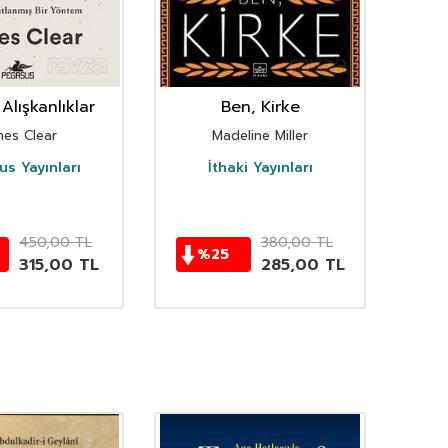
Alışkanlıklar
Ben, Kirke
mes Clear
Madeline Miller
s Yayınları
İthaki Yayınları
D
450,00
TL
380,00
TL
%
25
315,00
TL
285,00
TL