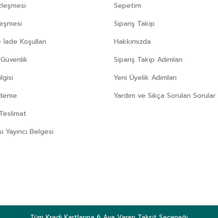
zleşmesi
Sepetim
leşmesi
Sipariş Takip
 İade Koşulları
Hakkımızda
e Güvenlik
Sipariş Takip Adımları
gisi
Yeni Üyelik Adımları
Ödeme
Yardım ve Sıkça Sorulan Sorular
Teslimat
sı Yayıncı Belgesi
Tüm Kredi Kartlarına 6 Aya Varan Taksit Seçeneği