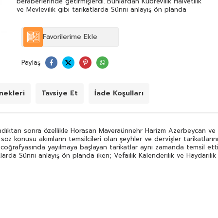
beraberlerinde getirmişlerdi. Bunlardan Kübrevilik Halvetilik
ve Mevlevilik gibi tarikatlarda Sünni anlayış ön planda
iken; Vefailik Kalenderilik ve Haydarilik gibi tarikatlarda ise
mahalli inanç ve geleneklerin daha baskın olduğu gayr-ı
Sünni bir eğilim mevcuttu.
Favorilerime Ekle
Paylaş
ekleri
Tavsiye Et
İade Koşulları
ndıktan sonra özellikle Horasan Maveraünnehr Harizm Azerbeycan ve I
öz konusu akımların temsilcileri olan şeyhler ve dervişler tarikatların
coğrafyasında yayılmaya başlayan tarikatlar aynı zamanda temsil ettikl
tlarda Sünni anlayış ön planda iken; Vefailik Kalenderilik ve Haydarilik