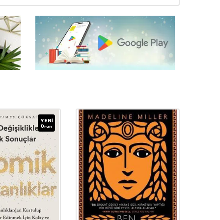
YENI
Ürün