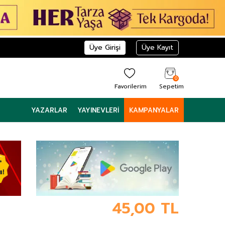
Üye Girişi
Üye Kayıt
0
Favorilerim
Sepetim
YAZARLAR
YAYINEVLERI
KAMPANYALAR
45,00
TL