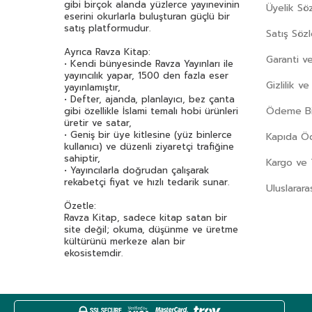
gibi birçok alanda yüzlerce yayınevinin
Üyelik Sö
eserini okurlarla buluşturan güçlü bir
satış platformudur.
Satış Söz
Ayrıca Ravza Kitap:
Garanti ve
• Kendi bünyesinde Ravza Yayınları ile
yayıncılık yapar, 1500 den fazla eser
Gizlilik v
yayınlamıştır,
• Defter, ajanda, planlayıcı, bez çanta
Ödeme Bil
gibi özellikle İslami temalı hobi ürünleri
üretir ve satar,
• Geniş bir üye kitlesine (yüz binlerce
Kapıda 
kullanıcı) ve düzenli ziyaretçi trafiğine
sahiptir,
Kargo ve 
• Yayıncılarla doğrudan çalışarak
rekabetçi fiyat ve hızlı tedarik sunar.
Uluslarara
Özetle:
Ravza Kitap, sadece kitap satan bir
site değil; okuma, düşünme ve üretme
kültürünü merkeze alan bir
ekosistemdir.