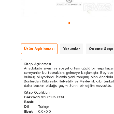
Ürün Açıklaması
Yorumlar
Ödeme Seçen
Kitap Açıklaması
Anadoluda siyasi ve sosyal ortam güçlü bir yapı kaza
cereyanlar bu topraklara gelmeye başlamıştır. Böylece s
bulmuş oluyorlardı. İslamla yeni tanışmış olan Anadolu 
Bunlardan Kübrevilik Halvetilik ve Mevlevilik gibi tarika
daha baskın olduğu gayr-ı Sünni bir eğilim mevcuttu.
Kitap Özellikleri
Barkod
9789751963994
Baskı
1
Dil
Türkçe
Ebat
0,0x0,0