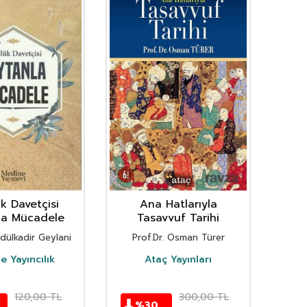
k Davetçisi
Ana Hatlarıyla
Tas
la Mücadele
Tasavvuf Tarihi
dülkadir Geylani
Prof.Dr. Osman Türer
 Yayıncılık
Ataç Yayınları
120,00
TL
300,00
TL
%
30