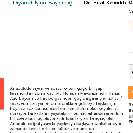
Diyanet İşleri Başkanlığı
Dr. Bilal Kemikli
Ö
C
Anadoluda siyasi ve sosyal ortam güçlü bir yapı
kazandıktan sonra özellikle Horasan Maveraünnehr Harizm
Azerbeycan ve Irak bölgesinden göç dalgalarıyla muhtelif
tasavvufi cereyanlar bu topraklara gelmeye başlamıştır.
B
Böylece söz konusu akımların temsilcileri olan şeyhler ve
B
dervişler tarikatlarını yayabilecekleri müsait imkanlarla dolu
Di
bir çevre bulmuş oluyorlardı. İslamla yeni tanışmış olan
E
Anadolu coğrafyasında yayılmaya başlayan tarikatlar aynı
zamanda temsil ettikleri kültür ve inancı da