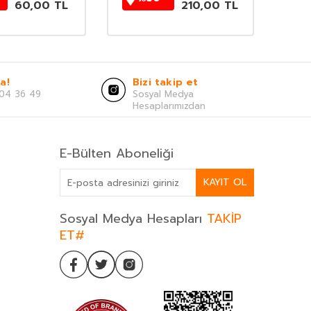
60,00
TL
210,00
TL
a!
Bizi takip et
04 36 49
Sosyal Medya
Hesaplarımızdan
E-Bülten Aboneliği
KAYIT OL
Sosyal Medya Hesapları
TAKİP
ET#