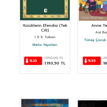
nın
Yüzüklerin Efendisi (Tek
Anne Ter
istan
Cilt)
Anıl Bas
i
J. R. R. Tolkien
Timaş Çocuk 
i
Metis Yayınları
TL
1.550,00
TL
2
%
23
%
35
TL
1.193,50
TL
1