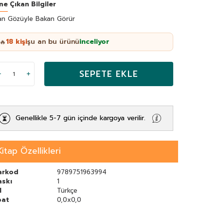
ne Çıkan Bilgiler
an Gözüyle Bakan Görür
18
kişi
şu an bu ürünü
inceliyor
🔥
SEPETE EKLE
Genellikle 5-7 gün içinde kargoya verilir.
Kitap Özellikleri
arkod
9789751963994
askı
1
l
Türkçe
bat
0,0x0,0