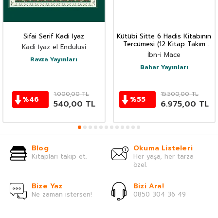
Sifai Serif Kadi Iyaz
Kütübi Sitte 6 Hadis Kitabının
Tercümesi (12 Kitap Takım
Kadi İyaz el Endulusi
Termo Deri Lüx Cilt)
İbn-i Mace
Ravza Yayınları
Bahar Yayınları
1.000,00
TL
15.500,00
TL
%
46
%
55
540,00
TL
6.975,00
TL
Blog
Okuma Listeleri
Kitapları takip et.
Her yaşa, her tarza
özel.
Bize Yaz
Bizi Ara!
Ne zaman istersen!
0850 304 36 49