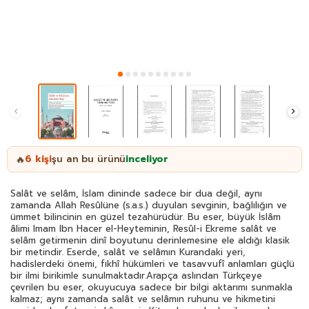
6
kişi
şu an bu ürünü
inceliyor
🔥
Salât ve selâm, İslam dininde sadece bir dua değil, aynı
zamanda Allah Resûlüne (s.a.s.) duyulan sevginin, bağlılığın ve
ümmet bilincinin en güzel tezahürüdür. Bu eser, büyük İslâm
âlimi Imam Ibn Hacer el-Heyteminin, Resûl-i Ekreme salât ve
selâm getirmenin dinî boyutunu derinlemesine ele aldığı klasik
bir metindir. Eserde, salât ve selâmın Kurandaki yeri,
hadislerdeki önemi, fıkhî hükümleri ve tasavvufî anlamları güçlü
bir ilmi birikimle sunulmaktadır.Arapça aslından Türkçeye
çevrilen bu eser, okuyucuya sadece bir bilgi aktarımı sunmakla
kalmaz; aynı zamanda salât ve selâmın ruhunu ve hikmetini