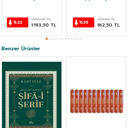
1.550,00
TL
250,00
TL
%
23
%
35
1.193,50
TL
162,50
TL
Benzer Ürünler