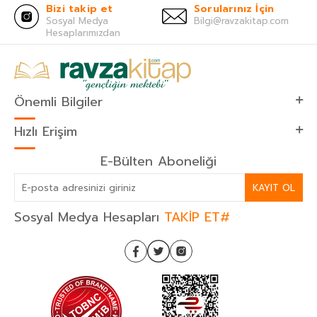
Bizi takip et
Sorularınız İçin
Sosyal Medya
Bilgi@ravzakitap.com
Hesaplarımızdan
Önemli Bilgiler
Hızlı Erişim
E-Bülten Aboneliği
KAYIT OL
Sosyal Medya Hesapları
TAKİP ET#