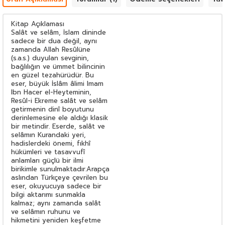
Kitap Açıklaması
Salât ve selâm, İslam dininde
sadece bir dua değil, aynı
zamanda Allah Resûlüne
(s.a.s.) duyulan sevginin,
bağlılığın ve ümmet bilincinin
en güzel tezahürüdür. Bu
eser, büyük İslâm âlimi Imam
Ibn Hacer el-Heyteminin,
Resûl-i Ekreme salât ve selâm
getirmenin dinî boyutunu
derinlemesine ele aldığı klasik
bir metindir. Eserde, salât ve
selâmın Kurandaki yeri,
hadislerdeki önemi, fıkhî
hükümleri ve tasavvufî
anlamları güçlü bir ilmi
birikimle sunulmaktadır.Arapça
aslından Türkçeye çevrilen bu
eser, okuyucuya sadece bir
bilgi aktarımı sunmakla
kalmaz; aynı zamanda salât
ve selâmın ruhunu ve
hikmetini yeniden keşfetme