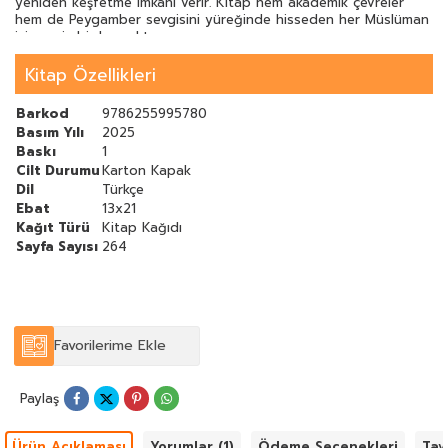
yeniden keşfetme imkânı verir. Kitap hem akademik çevreler
hem de Peygamber sevgisini yüreğinde hisseden her Müslüman
için eşsiz bir kaynaktır.
Kitap Özellikleri
Barkod
9786255995780
Basım Yılı
2025
Baskı
1
Cilt Durumu
Karton Kapak
Dil
Türkçe
Ebat
13x21
Kağıt Türü
Kitap Kağıdı
Sayfa Sayısı
264
Favorilerime Ekle
Paylaş
Ürün Açıklaması
Yorumlar (1)
Ödeme Seçenekleri
Tav