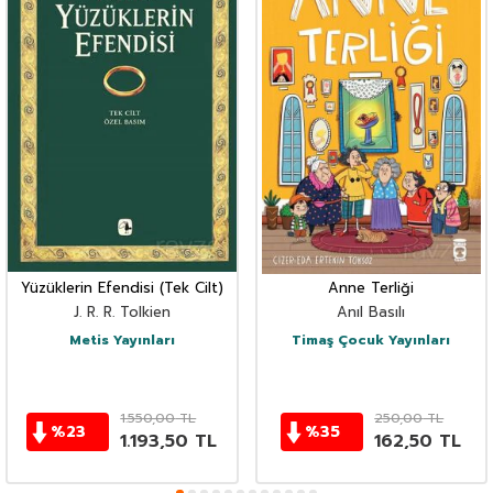
Yüzüklerin Efendisi (Tek Cilt)
Anne Terliği
J. R. R. Tolkien
Anıl Basılı
Metis Yayınları
Timaş Çocuk Yayınları
1.550,00
TL
250,00
TL
%
23
%
35
1.193,50
TL
162,50
TL