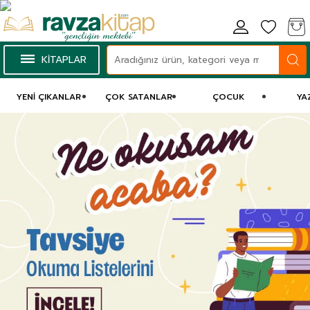
KİTAPLAR
YENI ÇIKANLAR
ÇOK SATANLAR
ÇOCUK
YA