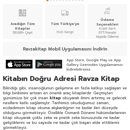
Ödeme
Aradığın Tüm
Tüm Türkiye'ye
Seçenekleri
Kitaplar
Kredi Kartı
Hızlı Kargo
150.000+ Çeşit
EFT/Havale
Kapıda Ödeme
Ravzakitap Mobil Uygulamasını İndirin
App Store, Google Play ve App
Gallery Üzerinden Uygulamamızı
İndirebilirsiniz.
Kitabın Doğru Adresi Ravza Kitap
Bilindiği gibi, insanoğlunun gelişimine en fazla katkıyı sağlayan ve
bilgi birikimini artıran en önemli araç kitaplardır. Geçmişten
günümüze bir çok insan
kitap
okuyarak ilmini artırmış ve gelecek
nesillere katkı sağlamıştır. Tarihimizi okuduğumuz zaman,
ecdadımızın kitap okuma alışkanlığının ne kadar ileri düzeyde
olduğunu görmekteyiz. Özellikle Osmanlı Dönemi hükümdarlarının
kitap okuyarak çoklu zeka ve pratik zeka konusunda ne kadar
geliştiklerini ve bu sayede ne kadar çok başarı elde ettiklerini
görmekteyiz.