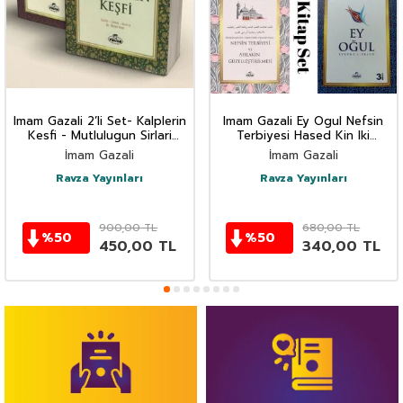
Imam Gazali 2’li Set- Kalplerin
Imam Gazali Ey Ogul Nefsin
Kesfi - Mutlulugun Sirlari
Terbiyesi Hased Kin Iki
Kimyayi Saadet
Sehvetin Kirilmasi 4’lü Set
İmam Gazali
İmam Gazali
Ravza Yayınları
Ravza Yayınları
900,00
TL
680,00
TL
%
50
%
50
450,00
TL
340,00
TL