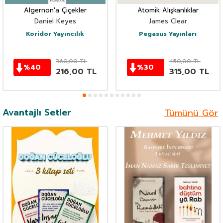
Algernon'a Çiçekler
Atomik Alışkanlıklar
Daniel Keyes
James Clear
Koridor Yayıncılık
Pegasus Yayınları
360,00
TL
450,00
TL
%
40
%
30
216,00
TL
315,00
TL
Avantajlı Setler
Tümünü Gör