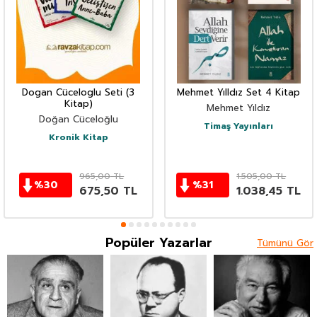
Dogan Cüceloglu Seti (3
Mehmet Yılldız Set 4 Kitap
Kitap)
Mehmet Yıldız
Doğan Cüceloğlu
Timaş Yayınları
Kronik Kitap
965,00
TL
1.505,00
TL
%
30
%
31
675,50
TL
1.038,45
TL
Popüler Yazarlar
Tümünü Gör